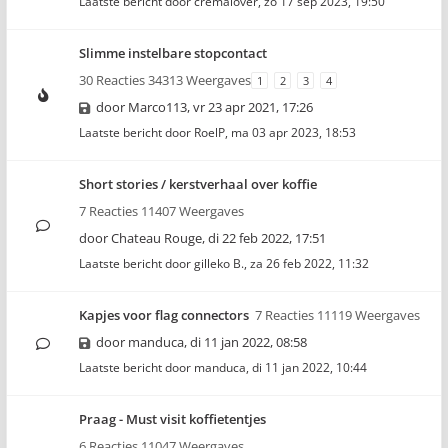
Laatste bericht door
cremalover
,
zo 17 sep 2023, 19:50
Slimme instelbare stopcontact
30 Reacties 34313 Weergaves
1
2
3
4
door
Marco113
,
vr 23 apr 2021, 17:26
Laatste bericht door
RoelP
,
ma 03 apr 2023, 18:53
Short stories / kerstverhaal over koffie
7 Reacties 11407 Weergaves
door
Chateau Rouge
,
di 22 feb 2022, 17:51
Laatste bericht door
gilleko B.
,
za 26 feb 2022, 11:32
Kapjes voor flag connectors
7 Reacties 11119 Weergaves
door
manduca
,
di 11 jan 2022, 08:58
Laatste bericht door
manduca
,
di 11 jan 2022, 10:44
Praag - Must visit koffietentjes
6 Reacties 11047 Weergaves