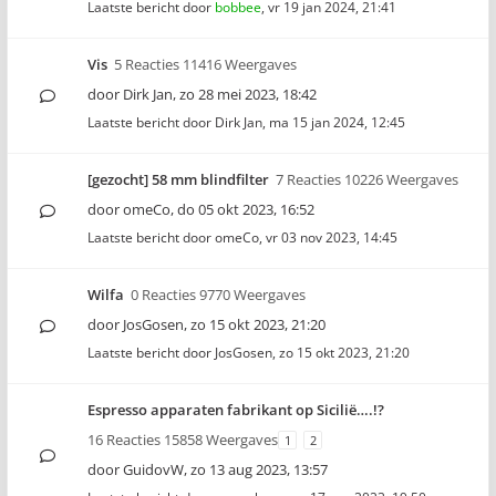
Laatste bericht door
bobbee
,
vr 19 jan 2024, 21:41
Vis
5 Reacties 11416 Weergaves
door
Dirk Jan
,
zo 28 mei 2023, 18:42
Laatste bericht door
Dirk Jan
,
ma 15 jan 2024, 12:45
[gezocht] 58 mm blindfilter
7 Reacties 10226 Weergaves
door
omeCo
,
do 05 okt 2023, 16:52
Laatste bericht door
omeCo
,
vr 03 nov 2023, 14:45
Wilfa
0 Reacties 9770 Weergaves
door
JosGosen
,
zo 15 okt 2023, 21:20
Laatste bericht door
JosGosen
,
zo 15 okt 2023, 21:20
Espresso apparaten fabrikant op Sicilië….!?
16 Reacties 15858 Weergaves
1
2
door
GuidovW
,
zo 13 aug 2023, 13:57