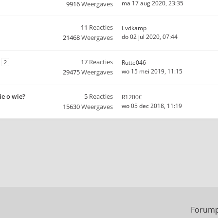
ma 17 aug 2020, 23:35
9916
Weergaves
11
Reacties
Evdkamp
do 02 jul 2020, 07:44
21468
Weergaves
17
Reacties
2
Rutte046
wo 15 mei 2019, 11:15
29475
Weergaves
ie o wie?
5
Reacties
R1200C
wo 05 dec 2018, 11:19
15630
Weergaves
Forump