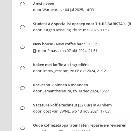
Amstelveen
door
Warheart
,
vr 04 jul 2025, 14:39
Student AV-specialist oproep voor THUIS BARISTA's! [
door
RutgerHesseling
,
do 15 mei 2025, 11:57
New house - New coffee bar?
1
2
door
Emass
,
ma 07 okt 2024, 21:51
Koken met koffie als ingrediënt
door
jimmy_zeropm
,
zo 06 okt 2024, 21:12
Rocket stuk binnen 6 maanden
door
SamanthaNauta
,
zo 08 dec 2024, 15:27
Vacature koffie techneut (32 uur) in Arnhem
door
Joost van EWNL
,
wo 13 nov 2024, 17:03
Oude koffiezetapparaten laten repareren/reviseren