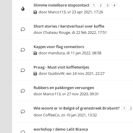
Slimme instelbare stopcontact
1
2
3
4
door
Marco113
,
vr 23 apr 2021, 17:26
Short stories / kerstverhaal over koffie
door
Chateau Rouge
,
di 22 feb 2022, 17:51
Kapjes voor flag connectors
door
manduca
,
di 11 jan 2022, 08:58
Praag - Must visit koffietentjes
door
GuidovW
,
wo 24 nov 2021, 22:27
Rubbers en pakkingen vervangen
door
Marco113
,
vr 27 nov 2020, 09:31
Wie woont er in België of grensstreek Brabant?
1
2
door
CoffeeCo
,
zo 10 jan 2021, 13:32
workshop / demo Lelit Bianca