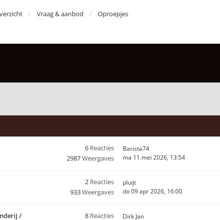
erzicht
Vraag & aanbod
Oproepjes
6
Reacties
Barista74
ma 11 mei 2026, 13:54
2987
Weergaves
2
Reacties
pluijt
do 09 apr 2026, 16:00
933
Weergaves
nderij /
8
Reacties
Dirk Jan