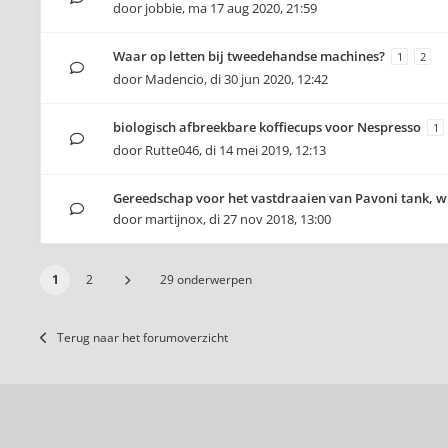
door
jobbie
,
ma 17 aug 2020, 21:59
Waar op letten bij tweedehandse machines?
1
2
door
Madencio
,
di 30 jun 2020, 12:42
biologisch afbreekbare koffiecups voor Nespresso
1
door
Rutte046
,
di 14 mei 2019, 12:13
Gereedschap voor het vastdraaien van Pavoni tank, w
door
martijnox
,
di 27 nov 2018, 13:00
1
2
29 onderwerpen
Terug naar het forumoverzicht