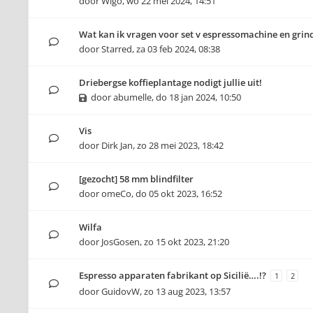
door
Wigo
,
wo 22 mei 2024, 14:51
Wat kan ik vragen voor set v espressomachine en grin
door
Starred
,
za 03 feb 2024, 08:38
Driebergse koffieplantage nodigt jullie uit!
door
abumelle
,
do 18 jan 2024, 10:50
Vis
door
Dirk Jan
,
zo 28 mei 2023, 18:42
[gezocht] 58 mm blindfilter
door
omeCo
,
do 05 okt 2023, 16:52
Wilfa
door
JosGosen
,
zo 15 okt 2023, 21:20
Espresso apparaten fabrikant op Sicilië….!?
1
2
door
GuidovW
,
zo 13 aug 2023, 13:57