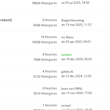
za 05 jul 2025, 18:50
18624
Weergaves
Brabant]
0
Reacties
RutgerHesseling
do 15 mei 2025, 11:57
6536
Weergaves
19
Reacties
mr Blanc
do 03 apr 2025, 09:01
19258
Weergaves
4
Reacties
bobbee
wo 18 dec 2024, 00:03
7444
Weergaves
4
Reacties
gilleko B.
do 12 dec 2024, 12:55
6122
Weergaves
0
Reacties
Joost van EWNL
wo 13 nov 2024, 17:03
5513
Weergaves
1
Reacties
Leinad
wo 22 mei 2024, 18:45