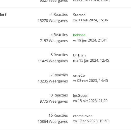
9027
Weergaves
der?
4
Reacties
Starred
za 03 feb 2024, 15:36
13270
Weergaves
4
Reacties
bobbee
vr 19 jan 2024, 21:41
7157
Weergaves
5
Reacties
Dirk Jan
ma 15 jan 2024, 12:45
11425
Weergaves
7
Reacties
omeCo
vr 03 nov 2023, 14:45
10235
Weergaves
0
Reacties
JosGosen
zo 15 okt 2023, 21:20
9775
Weergaves
16
Reacties
cremalover
zo 17 sep 2023, 19:50
15864
Weergaves