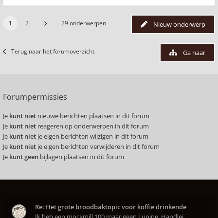
1
2
29 onderwerpen
Nieuw onderwerp
Terug naar het forumoverzicht
Ga naar
Forumpermissies
Je
kunt niet
nieuwe berichten plaatsen in dit forum
Je
kunt niet
reageren op onderwerpen in dit forum
Je
kunt niet
je eigen berichten wijzigen in dit forum
Je
kunt niet
je eigen berichten verwijderen in dit forum
Je
kunt geen
bijlagen plaatsen in dit forum
Re: Het grote broodbaktopic voor koffie drinkende
Ik heb een mockmill 100 maar geen Lupine. Handlei