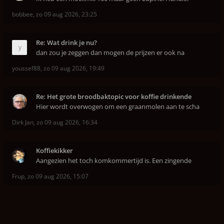
bobbee
,
zo 09 aug 2026, 23:25
Re: Wat drink je nu?
dan zou je zeggen dan mogen de prijzen er ook na
youssef88
,
zo 09 aug 2026, 19:49
Re: Het grote broodbaktopic voor koffie drinkende
Hier wordt overwogen om een graanmolen aan te scha
Dirk Jan
,
zo 09 aug 2026, 16:34
Koffiekikker
Aangezien het toch komkommertijd is. Een zingende
Frup
,
zo 09 aug 2026, 15:07