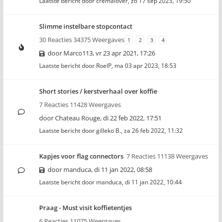
Laatste bericht door
cremalover
,
zo 17 sep 2023, 19:50
Slimme instelbare stopcontact
30 Reacties 34375 Weergaves
1
2
3
4
door
Marco113
,
vr 23 apr 2021, 17:26
Laatste bericht door
RoelP
,
ma 03 apr 2023, 18:53
Short stories / kerstverhaal over koffie
7 Reacties 11428 Weergaves
door
Chateau Rouge
,
di 22 feb 2022, 17:51
Laatste bericht door
gilleko B.
,
za 26 feb 2022, 11:32
Kapjes voor flag connectors
7 Reacties 11138 Weergaves
door
manduca
,
di 11 jan 2022, 08:58
Laatste bericht door
manduca
,
di 11 jan 2022, 10:44
Praag - Must visit koffietentjes
6 Reacties 11075 Weergaves