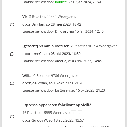
Laatste bericht door
bobbee
,
vr 19 jan 2024, 21:41
Vis
5 Reacties 11441 Weergaves
door
Dirk Jan
,
zo 28 mei 2023, 18:42
Laatste bericht door
Dirk Jan
,
ma 15 jan 2024, 12:45
[gezocht] 58 mm blindfilter
7 Reacties 10254 Weergaves
door
omeCo
,
do 05 okt 2023, 16:52
Laatste bericht door
omeCo
,
vr 03 nov 2023, 14:45
Wilfa
0 Reacties 9786 Weergaves
door
JosGosen
,
zo 15 okt 2023, 21:20
Laatste bericht door
JosGosen
,
zo 15 okt 2023, 21:20
Espresso apparaten fabrikant op Sicilië….!?
16 Reacties 15885 Weergaves
1
2
door
GuidovW
,
zo 13 aug 2023, 13:57