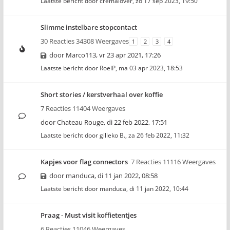
Laatste bericht door
cremalover
,
zo 17 sep 2023, 19:50
Slimme instelbare stopcontact
30 Reacties 34308 Weergaves
1
2
3
4
door
Marco113
,
vr 23 apr 2021, 17:26
Laatste bericht door
RoelP
,
ma 03 apr 2023, 18:53
Short stories / kerstverhaal over koffie
7 Reacties 11404 Weergaves
door
Chateau Rouge
,
di 22 feb 2022, 17:51
Laatste bericht door
gilleko B.
,
za 26 feb 2022, 11:32
Kapjes voor flag connectors
7 Reacties 11116 Weergaves
door
manduca
,
di 11 jan 2022, 08:58
Laatste bericht door
manduca
,
di 11 jan 2022, 10:44
Praag - Must visit koffietentjes
6 Reacties 11046 Weergaves