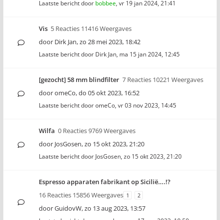
Laatste bericht door
bobbee
,
vr 19 jan 2024, 21:41
Vis
5 Reacties 11416 Weergaves
door
Dirk Jan
,
zo 28 mei 2023, 18:42
Laatste bericht door
Dirk Jan
,
ma 15 jan 2024, 12:45
[gezocht] 58 mm blindfilter
7 Reacties 10221 Weergaves
door
omeCo
,
do 05 okt 2023, 16:52
Laatste bericht door
omeCo
,
vr 03 nov 2023, 14:45
Wilfa
0 Reacties 9769 Weergaves
door
JosGosen
,
zo 15 okt 2023, 21:20
Laatste bericht door
JosGosen
,
zo 15 okt 2023, 21:20
Espresso apparaten fabrikant op Sicilië….!?
16 Reacties 15856 Weergaves
1
2
door
GuidovW
,
zo 13 aug 2023, 13:57