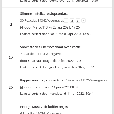
Laatste bericht door
cremalover
,
zo 17 sep 2023, 19:50
Slimme instelbare stopcontact
30 Reacties 34342 Weergaves
1
2
3
4
door
Marco113
,
vr 23 apr 2021, 17:26
Laatste bericht door
RoelP
,
ma 03 apr 2023, 18:53
Short stories / kerstverhaal over koffie
7 Reacties 11413 Weergaves
door
Chateau Rouge
,
di 22 feb 2022, 17:51
Laatste bericht door
gilleko B.
,
za 26 feb 2022, 11:32
Kapjes voor flag connectors
7 Reacties 11126 Weergaves
door
manduca
,
di 11 jan 2022, 08:58
Laatste bericht door
manduca
,
di 11 jan 2022, 10:44
Praag - Must visit koffietentjes
6 Reacties 11054 Weergaves