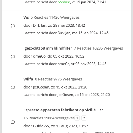
Laatste bericht door
bobbee
,
vr 19 jan 2024, 21:41
Vis
5 Reacties 11426 Weergaves
door
Dirk Jan
,
zo 28 mei 2023, 18:42
Laatste bericht door
Dirk Jan
,
ma 15 jan 2024, 12:45
[gezocht] 58 mm blindfilter
7 Reacties 10235 Weergaves
door
omeCo
,
do 05 okt 2023, 16:52
Laatste bericht door
omeCo
,
vr 03 nov 2023, 14:45
Wilfa
0 Reacties 9775 Weergaves
door
JosGosen
,
zo 15 okt 2023, 21:20
Laatste bericht door
JosGosen
,
zo 15 okt 2023, 21:20
Espresso apparaten fabrikant op Sicilië….!?
16 Reacties 15864 Weergaves
1
2
door
GuidovW
,
zo 13 aug 2023, 13:57