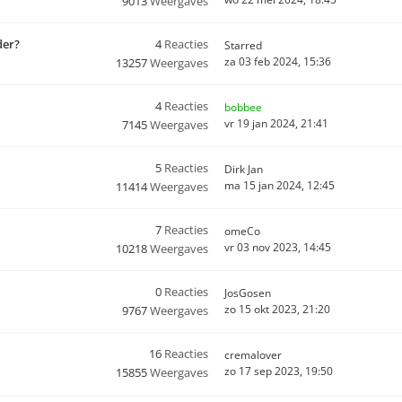
9013
Weergaves
der?
4
Reacties
Starred
za 03 feb 2024, 15:36
13257
Weergaves
4
Reacties
bobbee
vr 19 jan 2024, 21:41
7145
Weergaves
5
Reacties
Dirk Jan
ma 15 jan 2024, 12:45
11414
Weergaves
7
Reacties
omeCo
vr 03 nov 2023, 14:45
10218
Weergaves
0
Reacties
JosGosen
zo 15 okt 2023, 21:20
9767
Weergaves
16
Reacties
cremalover
zo 17 sep 2023, 19:50
15855
Weergaves