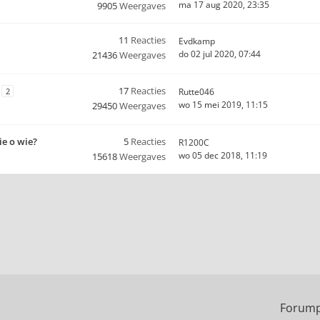
ma 17 aug 2020, 23:35
9905
Weergaves
11
Reacties
Evdkamp
do 02 jul 2020, 07:44
21436
Weergaves
17
Reacties
2
Rutte046
wo 15 mei 2019, 11:15
29450
Weergaves
ie o wie?
5
Reacties
R1200C
wo 05 dec 2018, 11:19
15618
Weergaves
Forump