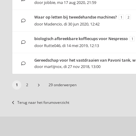
door
jobbie
,
ma 17 aug 2020, 21:59
Waar op letten bij tweedehandse machines?
1
2
door
Madencio
,
di 30 jun 2020, 12:42
biologisch afbreekbare koffiecups voor Nespresso
1
door
Rutte046
,
di 14 mei 2019, 12:13
Gereedschap voor het vastdraaien van Pavoni tank, w
door
martijnox
,
di 27 nov 2018, 13:00
1
2
29 onderwerpen
Terug naar het forumoverzicht