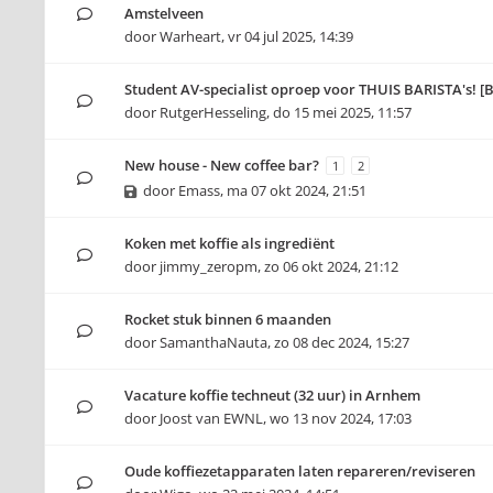
Amstelveen
door
Warheart
,
vr 04 jul 2025, 14:39
Student AV-specialist oproep voor THUIS BARISTA's! [
door
RutgerHesseling
,
do 15 mei 2025, 11:57
New house - New coffee bar?
1
2
door
Emass
,
ma 07 okt 2024, 21:51
Koken met koffie als ingrediënt
door
jimmy_zeropm
,
zo 06 okt 2024, 21:12
Rocket stuk binnen 6 maanden
door
SamanthaNauta
,
zo 08 dec 2024, 15:27
Vacature koffie techneut (32 uur) in Arnhem
door
Joost van EWNL
,
wo 13 nov 2024, 17:03
Oude koffiezetapparaten laten repareren/reviseren