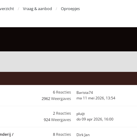
erzicht
Vraag & aanbod
Oproepjes
6
Reacties
Barista74
ma 11 mei 2026, 13:54
2962
Weergaves
2
Reacties
pluijt
do 09 apr 2026, 16:00
924
Weergaves
nderij /
8
Reacties
Dirk Jan