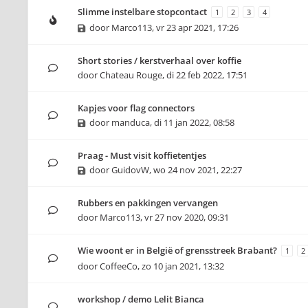
Slimme instelbare stopcontact
1
2
3
4
door
Marco113
,
vr 23 apr 2021, 17:26
Short stories / kerstverhaal over koffie
door
Chateau Rouge
,
di 22 feb 2022, 17:51
Kapjes voor flag connectors
door
manduca
,
di 11 jan 2022, 08:58
Praag - Must visit koffietentjes
door
GuidovW
,
wo 24 nov 2021, 22:27
Rubbers en pakkingen vervangen
door
Marco113
,
vr 27 nov 2020, 09:31
Wie woont er in België of grensstreek Brabant?
1
2
door
CoffeeCo
,
zo 10 jan 2021, 13:32
workshop / demo Lelit Bianca