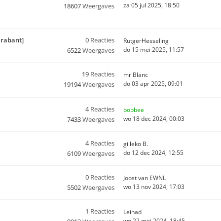
za 05 jul 2025, 18:50
18607
Weergaves
Brabant]
0
Reacties
RutgerHesseling
do 15 mei 2025, 11:57
6522
Weergaves
19
Reacties
mr Blanc
do 03 apr 2025, 09:01
19194
Weergaves
4
Reacties
bobbee
wo 18 dec 2024, 00:03
7433
Weergaves
4
Reacties
gilleko B.
do 12 dec 2024, 12:55
6109
Weergaves
0
Reacties
Joost van EWNL
wo 13 nov 2024, 17:03
5502
Weergaves
1
Reacties
Leinad
wo 22 mei 2024, 18:45