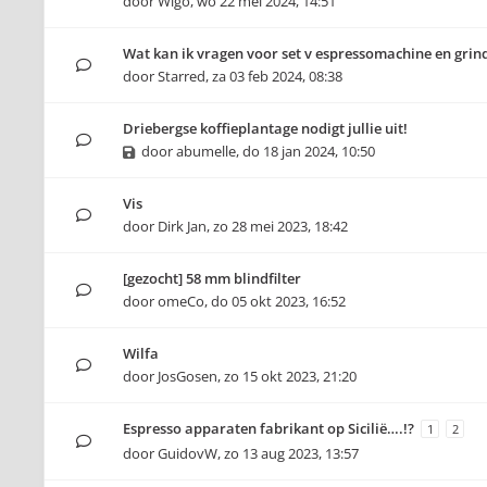
door
Wigo
,
wo 22 mei 2024, 14:51
Wat kan ik vragen voor set v espressomachine en grin
door
Starred
,
za 03 feb 2024, 08:38
Driebergse koffieplantage nodigt jullie uit!
door
abumelle
,
do 18 jan 2024, 10:50
Vis
door
Dirk Jan
,
zo 28 mei 2023, 18:42
[gezocht] 58 mm blindfilter
door
omeCo
,
do 05 okt 2023, 16:52
Wilfa
door
JosGosen
,
zo 15 okt 2023, 21:20
Espresso apparaten fabrikant op Sicilië….!?
1
2
door
GuidovW
,
zo 13 aug 2023, 13:57