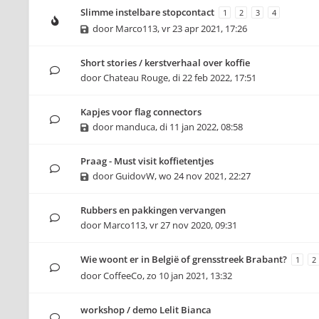
Slimme instelbare stopcontact
1
2
3
4
door
Marco113
,
vr 23 apr 2021, 17:26
Short stories / kerstverhaal over koffie
door
Chateau Rouge
,
di 22 feb 2022, 17:51
Kapjes voor flag connectors
door
manduca
,
di 11 jan 2022, 08:58
Praag - Must visit koffietentjes
door
GuidovW
,
wo 24 nov 2021, 22:27
Rubbers en pakkingen vervangen
door
Marco113
,
vr 27 nov 2020, 09:31
Wie woont er in België of grensstreek Brabant?
1
2
door
CoffeeCo
,
zo 10 jan 2021, 13:32
workshop / demo Lelit Bianca