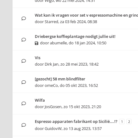
door
Wigo
,
wo 22 mei 2024, 14:51
Wat kan ik vragen voor set v espressomachine en grin
door
Starred
,
za 03 feb 2024, 08:38
Driebergse koffieplantage nodigt jullie uit!
door
abumelle
,
do 18 jan 2024, 10:50
Vis
door
Dirk Jan
,
zo 28 mei 2023, 18:42
[gezocht] 58 mm blindfilter
door
omeCo
,
do 05 okt 2023, 16:52
Wilfa
door
JosGosen
,
zo 15 okt 2023, 21:20
Espresso apparaten fabrikant op Sicilië….!?
1
2
door
GuidovW
,
zo 13 aug 2023, 13:57