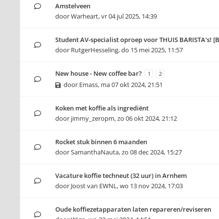
Amstelveen
door
Warheart
,
vr 04 jul 2025, 14:39
Student AV-specialist oproep voor THUIS BARISTA's! [
door
RutgerHesseling
,
do 15 mei 2025, 11:57
New house - New coffee bar?
1
2
door
Emass
,
ma 07 okt 2024, 21:51
Koken met koffie als ingrediënt
door
jimmy_zeropm
,
zo 06 okt 2024, 21:12
Rocket stuk binnen 6 maanden
door
SamanthaNauta
,
zo 08 dec 2024, 15:27
Vacature koffie techneut (32 uur) in Arnhem
door
Joost van EWNL
,
wo 13 nov 2024, 17:03
Oude koffiezetapparaten laten repareren/reviseren