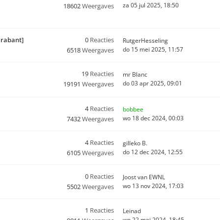
za 05 jul 2025, 18:50
18602
Weergaves
Brabant]
0
Reacties
RutgerHesseling
do 15 mei 2025, 11:57
6518
Weergaves
19
Reacties
mr Blanc
do 03 apr 2025, 09:01
19191
Weergaves
4
Reacties
bobbee
wo 18 dec 2024, 00:03
7432
Weergaves
4
Reacties
gilleko B.
do 12 dec 2024, 12:55
6105
Weergaves
0
Reacties
Joost van EWNL
wo 13 nov 2024, 17:03
5502
Weergaves
1
Reacties
Leinad
wo 22 mei 2024, 18:45