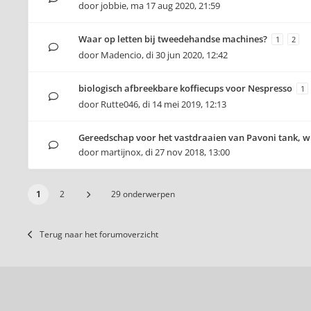
door
jobbie
,
ma 17 aug 2020, 21:59
Waar op letten bij tweedehandse machines?
1
2
door
Madencio
,
di 30 jun 2020, 12:42
biologisch afbreekbare koffiecups voor Nespresso
1
door
Rutte046
,
di 14 mei 2019, 12:13
Gereedschap voor het vastdraaien van Pavoni tank, w
door
martijnox
,
di 27 nov 2018, 13:00
1
2
29 onderwerpen
Terug naar het forumoverzicht