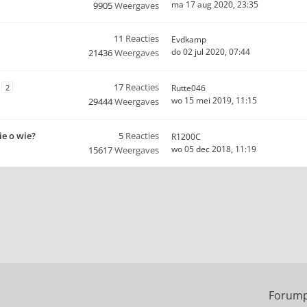
ma 17 aug 2020, 23:35
9905
Weergaves
11
Reacties
Evdkamp
do 02 jul 2020, 07:44
21436
Weergaves
17
Reacties
2
Rutte046
wo 15 mei 2019, 11:15
29444
Weergaves
ie o wie?
5
Reacties
R1200C
wo 05 dec 2018, 11:19
15617
Weergaves
Forump