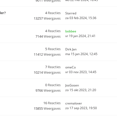
9011
Weergaves
der?
4
Reacties
Starred
za 03 feb 2024, 15:36
13257
Weergaves
4
Reacties
bobbee
vr 19 jan 2024, 21:41
7144
Weergaves
5
Reacties
Dirk Jan
ma 15 jan 2024, 12:45
11412
Weergaves
7
Reacties
omeCo
vr 03 nov 2023, 14:45
10214
Weergaves
0
Reacties
JosGosen
zo 15 okt 2023, 21:20
9766
Weergaves
16
Reacties
cremalover
zo 17 sep 2023, 19:50
15855
Weergaves