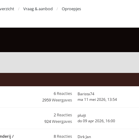
erzicht
Vraag & aanbod
Oproepjes
6
Reacties
Barista74
ma 11 mei 2026, 13:54
2959
Weergaves
2
Reacties
pluijt
do 09 apr 2026, 16:00
924
Weergaves
nderij /
8
Reacties
Dirk Jan