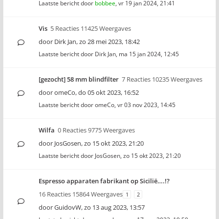
Laatste bericht door
bobbee
,
vr 19 jan 2024, 21:41
Vis
5 Reacties 11425 Weergaves
door
Dirk Jan
,
zo 28 mei 2023, 18:42
Laatste bericht door
Dirk Jan
,
ma 15 jan 2024, 12:45
[gezocht] 58 mm blindfilter
7 Reacties 10235 Weergaves
door
omeCo
,
do 05 okt 2023, 16:52
Laatste bericht door
omeCo
,
vr 03 nov 2023, 14:45
Wilfa
0 Reacties 9775 Weergaves
door
JosGosen
,
zo 15 okt 2023, 21:20
Laatste bericht door
JosGosen
,
zo 15 okt 2023, 21:20
Espresso apparaten fabrikant op Sicilië….!?
16 Reacties 15864 Weergaves
1
2
door
GuidovW
,
zo 13 aug 2023, 13:57