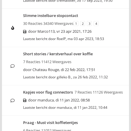
Laatste bericht door
cremalover
,
zo 17 sep 2023, 19:50
Slimme instelbare stopcontact
30 Reacties 34340 Weergaves
1
2
3
4
door
Marco113
,
vr 23 apr 2021, 17:26
Laatste bericht door
RoelP
,
ma 03 apr 2023, 18:53
Short stories / kerstverhaal over koffie
7 Reacties 11412 Weergaves
door
Chateau Rouge
,
di 22 feb 2022, 17:51
Laatste bericht door
gilleko B.
,
za 26 feb 2022, 11:32
Kapjes voor flag connectors
7 Reacties 11126 Weergaves
door
manduca
,
di 11 jan 2022, 08:58
Laatste bericht door
manduca
,
di 11 jan 2022, 10:44
Praag - Must visit koffietentjes
6 Reacties 11052 Weergaves