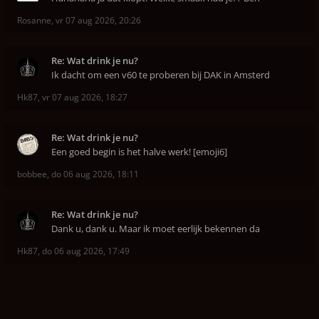
Rosanne
,
vr 07 aug 2026, 20:26
Re: Wat drink je nu?
Ik dacht om een v60 te proberen bij DAK in Amsterd
Hk87
,
vr 07 aug 2026, 18:27
Re: Wat drink je nu?
Een goed begin is het halve werk! [emoji6]
bobbee
,
do 06 aug 2026, 18:11
Re: Wat drink je nu?
Dank u, dank u. Maar ik moet eerlijk bekennen da
Hk87
,
do 06 aug 2026, 17:49