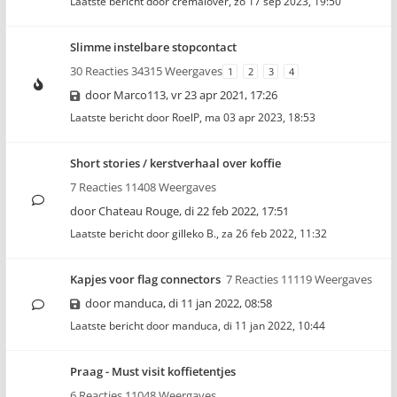
Laatste bericht door
cremalover
,
zo 17 sep 2023, 19:50
Slimme instelbare stopcontact
30 Reacties 34315 Weergaves
1
2
3
4
door
Marco113
,
vr 23 apr 2021, 17:26
Laatste bericht door
RoelP
,
ma 03 apr 2023, 18:53
Short stories / kerstverhaal over koffie
7 Reacties 11408 Weergaves
door
Chateau Rouge
,
di 22 feb 2022, 17:51
Laatste bericht door
gilleko B.
,
za 26 feb 2022, 11:32
Kapjes voor flag connectors
7 Reacties 11119 Weergaves
door
manduca
,
di 11 jan 2022, 08:58
Laatste bericht door
manduca
,
di 11 jan 2022, 10:44
Praag - Must visit koffietentjes
6 Reacties 11048 Weergaves