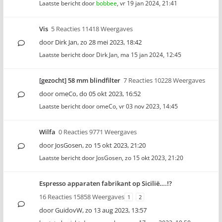
Laatste bericht door
bobbee
,
vr 19 jan 2024, 21:41
Vis
5 Reacties 11418 Weergaves
door
Dirk Jan
,
zo 28 mei 2023, 18:42
Laatste bericht door
Dirk Jan
,
ma 15 jan 2024, 12:45
[gezocht] 58 mm blindfilter
7 Reacties 10228 Weergaves
door
omeCo
,
do 05 okt 2023, 16:52
Laatste bericht door
omeCo
,
vr 03 nov 2023, 14:45
Wilfa
0 Reacties 9771 Weergaves
door
JosGosen
,
zo 15 okt 2023, 21:20
Laatste bericht door
JosGosen
,
zo 15 okt 2023, 21:20
Espresso apparaten fabrikant op Sicilië….!?
16 Reacties 15858 Weergaves
1
2
door
GuidovW
,
zo 13 aug 2023, 13:57