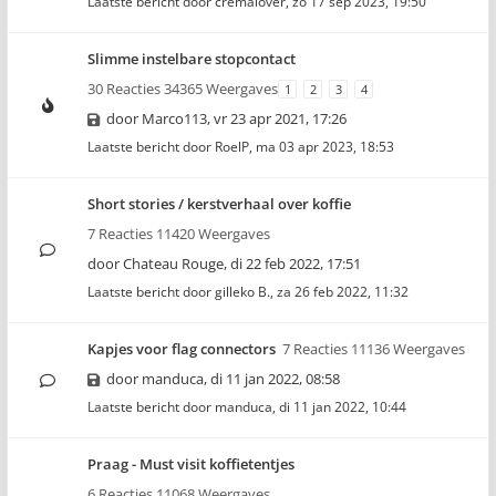
Laatste bericht door
cremalover
,
zo 17 sep 2023, 19:50
Slimme instelbare stopcontact
30 Reacties 34365 Weergaves
1
2
3
4
door
Marco113
,
vr 23 apr 2021, 17:26
Laatste bericht door
RoelP
,
ma 03 apr 2023, 18:53
Short stories / kerstverhaal over koffie
7 Reacties 11420 Weergaves
door
Chateau Rouge
,
di 22 feb 2022, 17:51
Laatste bericht door
gilleko B.
,
za 26 feb 2022, 11:32
Kapjes voor flag connectors
7 Reacties 11136 Weergaves
door
manduca
,
di 11 jan 2022, 08:58
Laatste bericht door
manduca
,
di 11 jan 2022, 10:44
Praag - Must visit koffietentjes
6 Reacties 11068 Weergaves