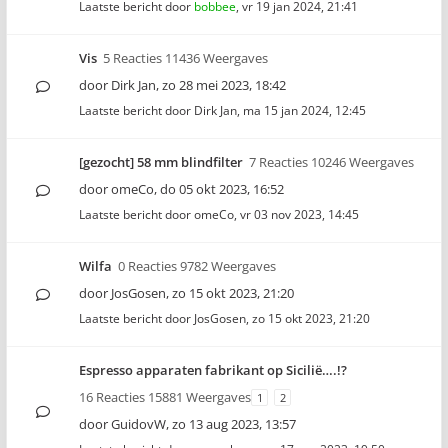
Laatste bericht door
bobbee
,
vr 19 jan 2024, 21:41
Vis
5 Reacties 11436 Weergaves
door
Dirk Jan
,
zo 28 mei 2023, 18:42
Laatste bericht door
Dirk Jan
,
ma 15 jan 2024, 12:45
[gezocht] 58 mm blindfilter
7 Reacties 10246 Weergaves
door
omeCo
,
do 05 okt 2023, 16:52
Laatste bericht door
omeCo
,
vr 03 nov 2023, 14:45
Wilfa
0 Reacties 9782 Weergaves
door
JosGosen
,
zo 15 okt 2023, 21:20
Laatste bericht door
JosGosen
,
zo 15 okt 2023, 21:20
Espresso apparaten fabrikant op Sicilië….!?
16 Reacties 15881 Weergaves
1
2
door
GuidovW
,
zo 13 aug 2023, 13:57