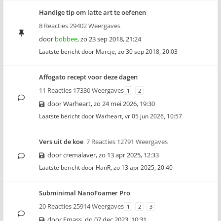
Handige tip om latte art te oefenen
8 Reacties 29402 Weergaves
door
bobbee
,
zo 23 sep 2018, 21:24
Laatste bericht door
Marcje
,
zo 30 sep 2018, 20:03
Affogato recept voor deze dagen
11 Reacties 17330 Weergaves
1
2
door
Warheart
,
zo 24 mei 2026, 19:30
Laatste bericht door
Warheart
,
vr 05 jun 2026, 10:57
Vers uit de koe
7 Reacties 12791 Weergaves
door
cremalaver
,
zo 13 apr 2025, 12:33
Laatste bericht door
HanR
,
zo 13 apr 2025, 20:40
Subminimal NanoFoamer Pro
20 Reacties 25914 Weergaves
1
2
3
door
Emass
,
do 07 dec 2023, 10:31