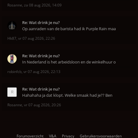
Rosanne
,
za 08 aug 2026, 14:09
Re: Wat drink je nu?
Op aanraden van de barista had ik Purple Rain maa
Hk87
,
vr 07 aug 2026, 22:26
Re: Wat drink je nu?
In Nederland is het arbeidsloon en de winkelhuur o
robinfcb
,
vr 07 aug 2026, 22:13
Re: Wat drink je nu?
Hahahaha ja dat klopt. Welke smaak had je?? Ben
Rosanne
,
vr 07 aug 2026, 20:26
Forumoverzicht
V&A
Privacy
Gebruikersvoorwaarden