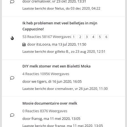
door
cremalover
,
vr 23 okt 2020, 13:31
Laatste bericht door
Nelus
,
do 03 dec 2020, 04:22
Ik heb problemen met veel belletjes in mijn
Cappuccino!
53 Reacties 58167 Weergaves
1
2
3
4
5
6
door
itsLoora
,
ma 13 jul 2020, 11:50
Laatste bericht door
gilleko B.
,
zo 23 aug 2020, 12:51
DIY melk stomer met een Bialetti Moka
4 Reacties 10956 Weergaves
door
we tigers
,
di 16 jun 2020, 16:05
Laatste bericht door
cremalover
,
vr 26 jun 2020, 11:30
Mooie documentaire over melk
0 Reacties 8376 Weergaves
door
fransg
,
ma 11 mei 2020, 13:05
Laatste bericht door
fransg
,
ma 11 mei 2020, 13:05