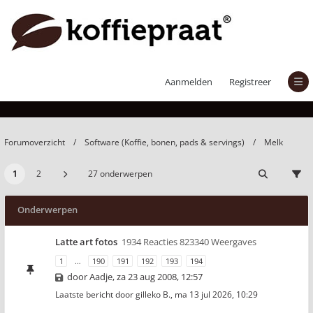
Melk
Aanmelden
Registreer
Forumoverzicht
Software (Koffie, bonen, pads & servings)
Melk
1
2
27 onderwerpen
Onderwerpen
Latte art fotos
1934 Reacties 823340 Weergaves
1
…
190
191
192
193
194
door
Aadje
,
za 23 aug 2008, 12:57
Laatste bericht door
gilleko B.
,
ma 13 jul 2026, 10:29