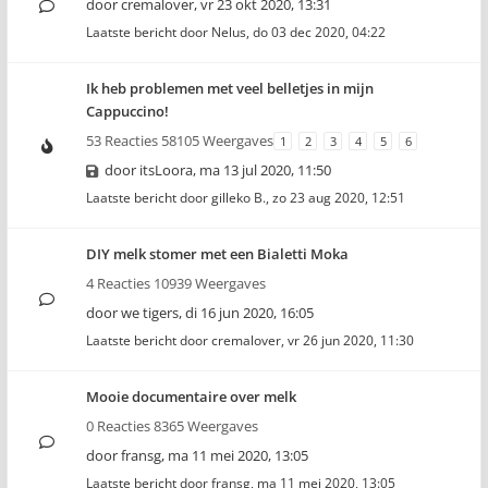
door
cremalover
,
vr 23 okt 2020, 13:31
Laatste bericht door
Nelus
,
do 03 dec 2020, 04:22
Ik heb problemen met veel belletjes in mijn
Cappuccino!
53 Reacties 58105 Weergaves
1
2
3
4
5
6
door
itsLoora
,
ma 13 jul 2020, 11:50
Laatste bericht door
gilleko B.
,
zo 23 aug 2020, 12:51
DIY melk stomer met een Bialetti Moka
4 Reacties 10939 Weergaves
door
we tigers
,
di 16 jun 2020, 16:05
Laatste bericht door
cremalover
,
vr 26 jun 2020, 11:30
Mooie documentaire over melk
0 Reacties 8365 Weergaves
door
fransg
,
ma 11 mei 2020, 13:05
Laatste bericht door
fransg
,
ma 11 mei 2020, 13:05