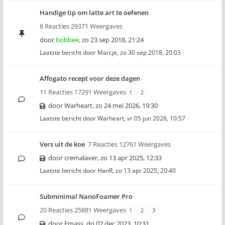
Handige tip om latte art te oefenen
8 Reacties 29371 Weergaves
door
bobbee
,
zo 23 sep 2018, 21:24
Laatste bericht door
Marcje
,
zo 30 sep 2018, 20:03
Affogato recept voor deze dagen
11 Reacties 17291 Weergaves
1
2
door
Warheart
,
zo 24 mei 2026, 19:30
Laatste bericht door
Warheart
,
vr 05 jun 2026, 10:57
Vers uit de koe
7 Reacties 12761 Weergaves
door
cremalaver
,
zo 13 apr 2025, 12:33
Laatste bericht door
HanR
,
zo 13 apr 2025, 20:40
Subminimal NanoFoamer Pro
20 Reacties 25881 Weergaves
1
2
3
door
Emass
,
do 07 dec 2023, 10:31