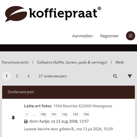
Melk
Aanmelden
Registreer
Forumoverzicht
Software (Koffie, bonen, pads & servings)
Melk
1
2
27 onderwerpen
Onderwerpen
Latte art fotos
1934 Reacties 822600 Weergaves
1
…
190
191
192
193
194
door
Aadje
,
za 23 aug 2008, 12:57
Laatste bericht door
gilleko B.
,
ma 13 jul 2026, 10:29