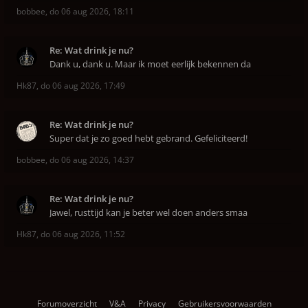
bobbee
,
do 06 aug 2026, 18:11
Re: Wat drink je nu?
Dank u, dank u. Maar ik moet eerlijk bekennen da
Hk87
,
do 06 aug 2026, 17:49
Re: Wat drink je nu?
Super dat je zo goed hebt gebrand. Gefeliciteerd!
bobbee
,
do 06 aug 2026, 14:37
Re: Wat drink je nu?
Jawel, rusttijd kan je beter wel doen anders smaa
Hk87
,
do 06 aug 2026, 11:52
Forumoverzicht
V&A
Privacy
Gebruikersvoorwaarden