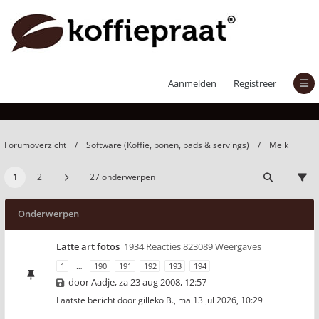
Melk
Aanmelden
Registreer
Forumoverzicht
Software (Koffie, bonen, pads & servings)
Melk
1
2
27 onderwerpen
Onderwerpen
Latte art fotos
1934 Reacties 823089 Weergaves
1
…
190
191
192
193
194
door
Aadje
,
za 23 aug 2008, 12:57
Laatste bericht door
gilleko B.
,
ma 13 jul 2026, 10:29