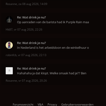
Rosanne
,
za 08 aug 2026, 14:09
Re: Wat drink je nu?
Op aanraden van de barista had ik Purple Rain maa
Hk87
,
vr 07 aug 2026, 22:26
Re: Wat drink je nu?
In Nederland is het arbeidsloon en de winkelhuur o
robinfcb
,
vr 07 aug 2026, 22:13
Re: Wat drink je nu?
Hahahaha ja dat klopt. Welke smaak had je?? Ben
Rosanne
,
vr 07 aug 2026, 20:26
Forumoverzicht
V&A
Privacy
Gebruikersvoorwaarden