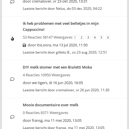
door
cremalover
,
vr 23 okt 2020, 13:31
Laatste bericht door
Nelus
,
do 03 dec 2020, 04:22
Ik heb problemen met veel belletjes in mijn
Cappuccino!
53 Reacties 58147 Weergaves
1
2
3
4
5
6
door
itsLoora
,
ma 13 jul 2020, 11:50
Laatste bericht door
gilleko B.
,
zo 23 aug 2020, 12:51
DIY melk stomer met een Bialetti Moka
4 Reacties 10950 Weergaves
door
we tigers
,
di 16 jun 2020, 16:05
Laatste bericht door
cremalover
,
vr 26 jun 2020, 11:30
Mooie documentaire over melk
0 Reacties 8371 Weergaves
door
fransg
,
ma 11 mei 2020, 13:05
Laatste bericht door
fransg
,
ma 11 mei 2020, 13:05