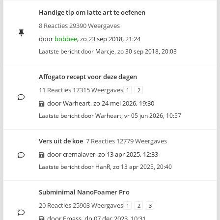
Handige tip om latte art te oefenen
8 Reacties 29390 Weergaves
door
bobbee
,
zo 23 sep 2018, 21:24
Laatste bericht door
Marcje
,
zo 30 sep 2018, 20:03
Affogato recept voor deze dagen
11 Reacties 17315 Weergaves
1
2
door
Warheart
,
zo 24 mei 2026, 19:30
Laatste bericht door
Warheart
,
vr 05 jun 2026, 10:57
Vers uit de koe
7 Reacties 12779 Weergaves
door
cremalaver
,
zo 13 apr 2025, 12:33
Laatste bericht door
HanR
,
zo 13 apr 2025, 20:40
Subminimal NanoFoamer Pro
20 Reacties 25903 Weergaves
1
2
3
door
Emass
,
do 07 dec 2023, 10:31