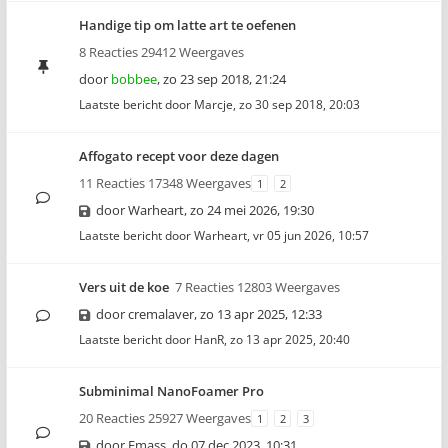
Handige tip om latte art te oefenen
8 Reacties 29412 Weergaves
door
bobbee
,
zo 23 sep 2018, 21:24
Laatste bericht door
Marcje
,
zo 30 sep 2018, 20:03
Affogato recept voor deze dagen
11 Reacties 17348 Weergaves
1
2
door
Warheart
,
zo 24 mei 2026, 19:30
Laatste bericht door
Warheart
,
vr 05 jun 2026, 10:57
Vers uit de koe
7 Reacties 12803 Weergaves
door
cremalaver
,
zo 13 apr 2025, 12:33
Laatste bericht door
HanR
,
zo 13 apr 2025, 20:40
Subminimal NanoFoamer Pro
20 Reacties 25927 Weergaves
1
2
3
door
Emass
,
do 07 dec 2023, 10:31