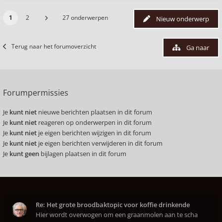
1
2
27 onderwerpen
Nieuw onderwerp
Terug naar het forumoverzicht
Ga naar
Forumpermissies
Je
kunt niet
nieuwe berichten plaatsen in dit forum
Je
kunt niet
reageren op onderwerpen in dit forum
Je
kunt niet
je eigen berichten wijzigen in dit forum
Je
kunt niet
je eigen berichten verwijderen in dit forum
Je
kunt geen
bijlagen plaatsen in dit forum
Re: Het grote broodbaktopic voor koffie drinkende
Hier wordt overwogen om een graanmolen aan te scha