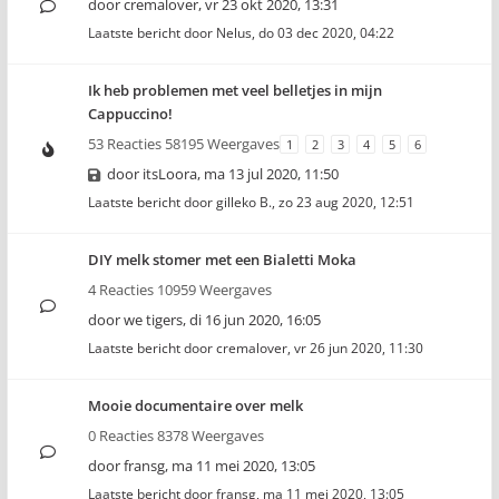
door
cremalover
,
vr 23 okt 2020, 13:31
Laatste bericht door
Nelus
,
do 03 dec 2020, 04:22
Ik heb problemen met veel belletjes in mijn
Cappuccino!
53 Reacties 58195 Weergaves
1
2
3
4
5
6
door
itsLoora
,
ma 13 jul 2020, 11:50
Laatste bericht door
gilleko B.
,
zo 23 aug 2020, 12:51
DIY melk stomer met een Bialetti Moka
4 Reacties 10959 Weergaves
door
we tigers
,
di 16 jun 2020, 16:05
Laatste bericht door
cremalover
,
vr 26 jun 2020, 11:30
Mooie documentaire over melk
0 Reacties 8378 Weergaves
door
fransg
,
ma 11 mei 2020, 13:05
Laatste bericht door
fransg
,
ma 11 mei 2020, 13:05