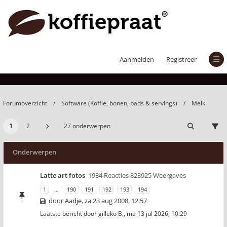
Melk
Aanmelden
Registreer
Forumoverzicht
Software (Koffie, bonen, pads & servings)
Melk
1
2
27 onderwerpen
Onderwerpen
Latte art fotos
1934 Reacties 823925 Weergaves
1
…
190
191
192
193
194
door
Aadje
,
za 23 aug 2008, 12:57
Laatste bericht door
gilleko B.
,
ma 13 jul 2026, 10:29