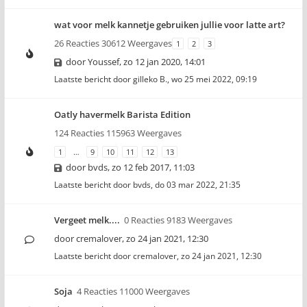
wat voor melk kannetje gebruiken jullie voor latte art?
26 Reacties 30612 Weergaves
1
2
3
door
Youssef
,
zo 12 jan 2020, 14:01
Laatste bericht door
gilleko B.
,
wo 25 mei 2022, 09:19
Oatly havermelk Barista Edition
124 Reacties 115963 Weergaves
1
…
9
10
11
12
13
door
bvds
,
zo 12 feb 2017, 11:03
Laatste bericht door
bvds
,
do 03 mar 2022, 21:35
Vergeet melk....
0 Reacties 9183 Weergaves
door
cremalover
,
zo 24 jan 2021, 12:30
Laatste bericht door
cremalover
,
zo 24 jan 2021, 12:30
Soja
4 Reacties 11000 Weergaves