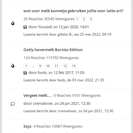
wat voor melk kannetje gebruiken jullie voor latte art?
26 Reacties 30545 Weergaves
1
2
3
door
Youssef
,
zo 12 jan 2020, 14:01
Laatste bericht door
gilleko B.
,
wo 25 mei 2022, 09:19
Oatly havermelk Barista Edition
124 Reacties 115792 Weergaves
1
…
9
10
11
12
13
door
bvds
,
zo 12 feb 2017, 11:03
Laatste bericht door
bvds
,
do 03 mar 2022, 21:35
Vergeet melk....
0 Reacties 9161 Weergaves
door
cremalover
,
zo 24 jan 2021, 12:30
Laatste bericht door
cremalover
,
zo 24 jan 2021, 12:30
Soja
4 Reacties 10987 Weergaves