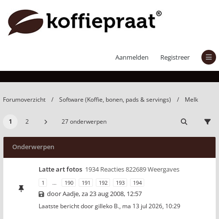
Melk
Aanmelden
Registreer
Forumoverzicht
Software (Koffie, bonen, pads & servings)
Melk
1
2
27 onderwerpen
Onderwerpen
Latte art fotos
1934 Reacties 822689 Weergaves
1
…
190
191
192
193
194
door
Aadje
,
za 23 aug 2008, 12:57
Laatste bericht door
gilleko B.
,
ma 13 jul 2026, 10:29