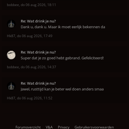
bobbee
,
do 06 aug 2026, 18:11
Re: Wat drink je nu?
Dank u, dank u. Maar ik moet eerlijk bekennen da
Hk87
,
do 06 aug 2026, 17:49
Re: Wat drink je nu?
Super dat je zo goed hebt gebrand. Gefeliciteerd!
bobbee
,
do 06 aug 2026, 14:37
Re: Wat drink je nu?
Jawel, rusttijd kan je beter wel doen anders smaa
Hk87
,
do 06 aug 2026, 11:52
Forumoverzicht
V&A
Privacy
Gebruikersvoorwaarden