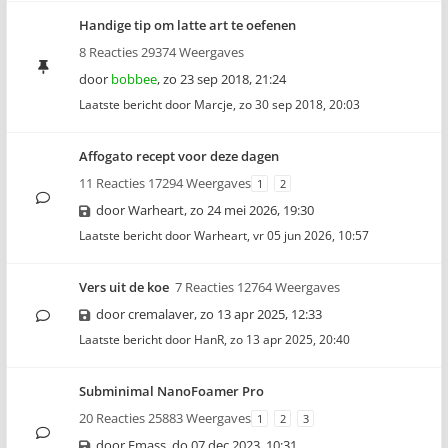
Handige tip om latte art te oefenen
8 Reacties 29374 Weergaves
door
bobbee
,
zo 23 sep 2018, 21:24
Laatste bericht door
Marcje
,
zo 30 sep 2018, 20:03
Affogato recept voor deze dagen
11 Reacties 17294 Weergaves
1
2
door
Warheart
,
zo 24 mei 2026, 19:30
Laatste bericht door
Warheart
,
vr 05 jun 2026, 10:57
Vers uit de koe
7 Reacties 12764 Weergaves
door
cremalaver
,
zo 13 apr 2025, 12:33
Laatste bericht door
HanR
,
zo 13 apr 2025, 20:40
Subminimal NanoFoamer Pro
20 Reacties 25883 Weergaves
1
2
3
door
Emass
,
do 07 dec 2023, 10:31