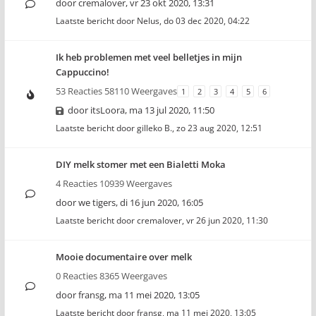
door
cremalover
,
vr 23 okt 2020, 13:31
Laatste bericht door
Nelus
,
do 03 dec 2020, 04:22
Ik heb problemen met veel belletjes in mijn
Cappuccino!
53 Reacties 58110 Weergaves
1
2
3
4
5
6
door
itsLoora
,
ma 13 jul 2020, 11:50
Laatste bericht door
gilleko B.
,
zo 23 aug 2020, 12:51
DIY melk stomer met een Bialetti Moka
4 Reacties 10939 Weergaves
door
we tigers
,
di 16 jun 2020, 16:05
Laatste bericht door
cremalover
,
vr 26 jun 2020, 11:30
Mooie documentaire over melk
0 Reacties 8365 Weergaves
door
fransg
,
ma 11 mei 2020, 13:05
Laatste bericht door
fransg
,
ma 11 mei 2020, 13:05