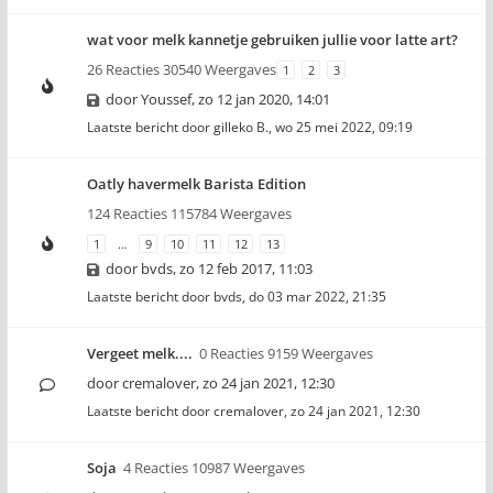
wat voor melk kannetje gebruiken jullie voor latte art?
26 Reacties 30540 Weergaves
1
2
3
door
Youssef
,
zo 12 jan 2020, 14:01
Laatste bericht door
gilleko B.
,
wo 25 mei 2022, 09:19
Oatly havermelk Barista Edition
124 Reacties 115784 Weergaves
1
…
9
10
11
12
13
door
bvds
,
zo 12 feb 2017, 11:03
Laatste bericht door
bvds
,
do 03 mar 2022, 21:35
Vergeet melk....
0 Reacties 9159 Weergaves
door
cremalover
,
zo 24 jan 2021, 12:30
Laatste bericht door
cremalover
,
zo 24 jan 2021, 12:30
Soja
4 Reacties 10987 Weergaves