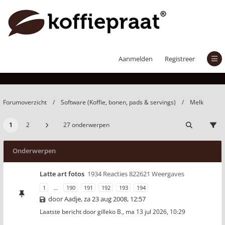
Melk
Aanmelden
Registreer
Forumoverzicht
Software (Koffie, bonen, pads & servings)
Melk
1
2
27 onderwerpen
Onderwerpen
Latte art fotos
1934 Reacties 822621 Weergaves
1
…
190
191
192
193
194
door
Aadje
,
za 23 aug 2008, 12:57
Laatste bericht door
gilleko B.
,
ma 13 jul 2026, 10:29