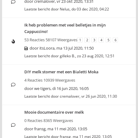
door
cremalover
,
vr 23 okt 2020, 13:31
Laatste bericht door
Nelus
,
do 03 dec 2020, 04:22
Ik heb problemen met veel belletjes in mijn
Cappuccino!
53 Reacties 58107 Weergaves
1
2
3
4
5
6
door
itsLoora
,
ma 13 jul 2020, 11:50
Laatste bericht door
gilleko B.
,
zo 23 aug 2020, 12:51
DIY melk stomer met een Bialetti Moka
4 Reacties 10939 Weergaves
door
we tigers
,
di 16 jun 2020, 16:05
Laatste bericht door
cremalover
,
vr 26 jun 2020, 11:30
Mooie documentaire over melk
0 Reacties 8365 Weergaves
door
fransg
,
ma 11 mei 2020, 13:05
Laatste bericht door
fransg
,
ma 11 mei 2020, 13:05