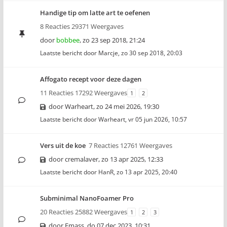
Handige tip om latte art te oefenen
8 Reacties 29371 Weergaves
door
bobbee
,
zo 23 sep 2018, 21:24
Laatste bericht door
Marcje
,
zo 30 sep 2018, 20:03
Affogato recept voor deze dagen
11 Reacties 17292 Weergaves
1
2
door
Warheart
,
zo 24 mei 2026, 19:30
Laatste bericht door
Warheart
,
vr 05 jun 2026, 10:57
Vers uit de koe
7 Reacties 12761 Weergaves
door
cremalaver
,
zo 13 apr 2025, 12:33
Laatste bericht door
HanR
,
zo 13 apr 2025, 20:40
Subminimal NanoFoamer Pro
20 Reacties 25882 Weergaves
1
2
3
door
Emass
,
do 07 dec 2023, 10:31