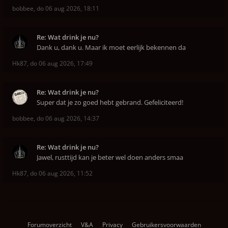
bobbee
,
do 06 aug 2026, 18:11
Re: Wat drink je nu?
Dank u, dank u. Maar ik moet eerlijk bekennen da
Hk87
,
do 06 aug 2026, 17:49
Re: Wat drink je nu?
Super dat je zo goed hebt gebrand. Gefeliciteerd!
bobbee
,
do 06 aug 2026, 14:37
Re: Wat drink je nu?
Jawel, rusttijd kan je beter wel doen anders smaa
Hk87
,
do 06 aug 2026, 11:52
Forumoverzicht
V&A
Privacy
Gebruikersvoorwaarden