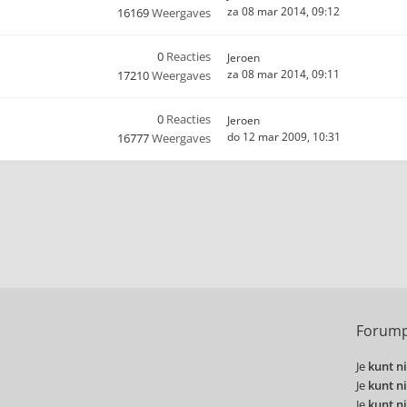
za 08 mar 2014, 09:12
16169
Weergaves
0
Reacties
Jeroen
za 08 mar 2014, 09:11
17210
Weergaves
0
Reacties
Jeroen
do 12 mar 2009, 10:31
16777
Weergaves
Forump
Je
kunt ni
Je
kunt ni
Je
kunt ni