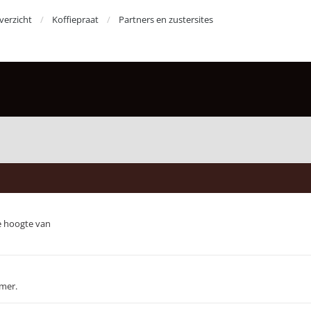
erzicht
Koffiepraat
Partners en zustersites
de hoogte van
emer.