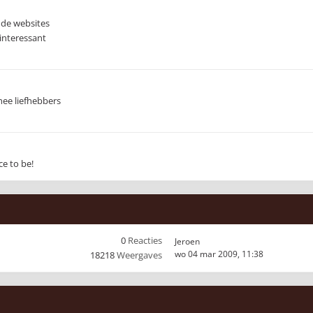
ende websites
interessant
hee liefhebbers
ce to be!
0
Reacties
Jeroen
wo 04 mar 2009, 11:38
18218
Weergaves