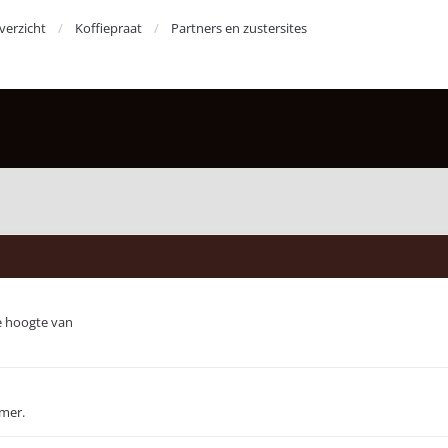
erzicht
Koffiepraat
Partners en zustersites
de hoogte van
emer.