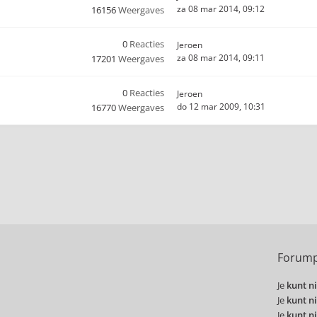
za 08 mar 2014, 09:12
16156
Weergaves
0
Reacties
Jeroen
za 08 mar 2014, 09:11
17201
Weergaves
0
Reacties
Jeroen
do 12 mar 2009, 10:31
16770
Weergaves
Forump
Je
kunt ni
Je
kunt ni
Je
kunt ni