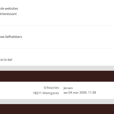
ende websites
interessant
hee liefhebbers
ce to be!
0
Reacties
Jeroen
wo 04 mar 2009, 11:38
18211
Weergaves