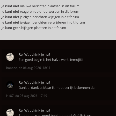
Je
kunt niet
nieuwe berichten plaatsen in dit forum
Je
kunt niet
reageren op onderwerpen in dit forum
Je
kunt niet
je eigen berichten wijzigen in dit forum
Je
kunt niet
je eigen berichten verwijderen in dit forum
Je
kunt geen
bijlagen plaatsen in dit forum
Re: Wat drink je nu?
Een goed begin is het halve werk! [emoji6]
bobbee
,
do 06 aug 2026, 18:11
Re: Wat drink je nu?
Dank u, dank u. Maar ik moet eerlijk bekennen da
Hk87
,
do 06 aug 2026, 17:49
Re: Wat drink je nu?
Super dat je zo goed hebt gebrand. Gefeliciteerd!