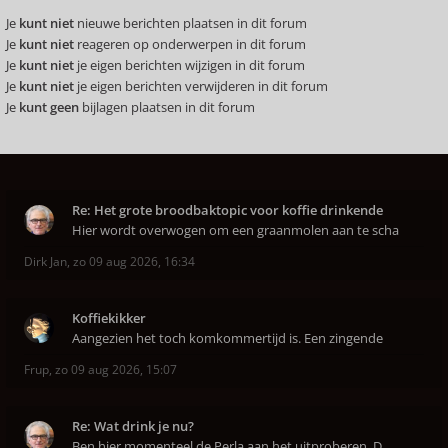
Je
kunt niet
nieuwe berichten plaatsen in dit forum
Je
kunt niet
reageren op onderwerpen in dit forum
Je
kunt niet
je eigen berichten wijzigen in dit forum
Je
kunt niet
je eigen berichten verwijderen in dit forum
Je
kunt geen
bijlagen plaatsen in dit forum
Re: Het grote broodbaktopic voor koffie drinkende
Hier wordt overwogen om een graanmolen aan te scha
Dirk Jan
,
zo 09 aug 2026, 16:34
Koffiekikker
Aangezien het toch komkommertijd is. Een zingende
Frup
,
zo 09 aug 2026, 15:07
Re: Wat drink je nu?
Ben hier momenteel de Perla aan het uitproberen. D