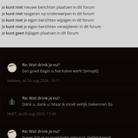
Je
kunt niet
nieuwe berichten plaatsen in dit forum
Je
kunt niet
reageren op onderwerpen in dit forum
Je
kunt niet
je eigen berichten wijzigen in dit forum
Je
kunt niet
je eigen berichten verwijderen in dit forum
Je
kunt geen
bijlagen plaatsen in dit forum
Re: Wat drink je nu?
Een goed begin is het halve werk! [emoji6]
bobbee
,
do 06 aug 2026, 18:11
Re: Wat drink je nu?
Dank u, dank u. Maar ik moet eerlijk bekennen da
Hk87
,
do 06 aug 2026, 17:49
Re: Wat drink je nu?
Super dat je zo goed hebt gebrand. Gefeliciteerd!