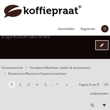
Restaureren/Reviseren
Aanmelden
Registreer
Espressomachines
Forumoverzicht
Hardware (Machines, malers & accessoires)
Restaureren/Reviseren Espressomachines
1
2
3
4
5
…
7
Pagina
1
van
7
155
onderwerpen