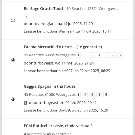
Re: Sage Oracle Touch
10 Reacties 12874 Weergaves
1
2
door
rovermgfan
,
ma 14 jul 2025, 11:29
Laatste bericht door
Warheart
,
za 11 okt 2025, 15:11
Faema Mercurio d'n urste....(1e generatie)
65 Reacties 59995 Weergaves
1
…
3
4
5
6
7
door
turboyeast
,
wo 14 mei 2025, 21:24
Laatste bericht door
pjotr007
,
do 02 okt 2025, 06:29
Gaggia Spagna in tha house!
45 Reacties 31586 Weergaves
1
2
3
4
5
door
turboyeast
,
zo 02 feb 2025, 20:41
Laatste bericht door
BoyJ79
,
wo 25 jun 2025, 15:29
ECM Botticelli revisie, einde verhaal?
4 Reacties 5148 Weergaves