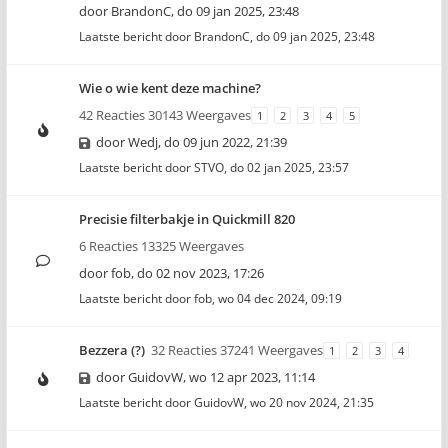
door
BrandonC
,
do 09 jan 2025, 23:48
Laatste bericht door
BrandonC
,
do 09 jan 2025, 23:48
Wie o wie kent deze machine?
42 Reacties 30143 Weergaves
1
2
3
4
5
door
Wedj
,
do 09 jun 2022, 21:39
Laatste bericht door
STVO
,
do 02 jan 2025, 23:57
Precisie filterbakje in Quickmill 820
6 Reacties 13325 Weergaves
door
fob
,
do 02 nov 2023, 17:26
Laatste bericht door
fob
,
wo 04 dec 2024, 09:19
Bezzera (?)
32 Reacties 37241 Weergaves
1
2
3
4
door
GuidovW
,
wo 12 apr 2023, 11:14
Laatste bericht door
GuidovW
,
wo 20 nov 2024, 21:35