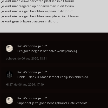
Je
kunt niet
nieuwe berichten plaatsen in dit forum
Je
kunt niet
reageren op onderwerpen in dit forum
Je
kunt niet
je eigen berichten wijzigen in dit forum
Je
kunt niet
je eigen berichten verwijderen in dit forum
Je
kunt geen
bijlagen plaatsen in dit forum
Re: Wat drink je nu?
Een goed begin is het halve werk! [emoji6]
bobbee
,
do 06 aug 2026, 18:11
Re: Wat drink je nu?
Dank u, dank u. Maar ik moet eerlijk bekennen da
Hk87
,
do 06 aug 2026, 17:49
Re: Wat drink je nu?
Super dat je zo goed hebt gebrand. Gefeliciteerd!