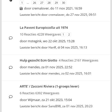
1
…
26
27
28
29
30
door
cremalover
,
do 11 nov 2021, 16:59
Laatste bericht door
cremalaver
,
do 27 nov 2025, 09:51
La Pavoni Europiccolla uit 1974
10 Reacties 4228 Weergaves
1
2
door
mstegink
,
wo 22 okt 2025, 15:28
Laatste bericht door
HanR
,
di 04 nov 2025, 16:13
Hulp gezocht Ecm Giotto
4 Reacties 2161 Weergaves
door
mendes
,
za 01 nov 2025, 22:52
Laatste bericht door
mendes
,
zo 02 nov 2025, 16:01
ARTE' / Zacconi Riviera (1-groeps lever)
6 Reacties 6392 Weergaves
door
Wijmaar
,
za 21 okt 2023, 15:04
Laatste bericht door
SansB98
,
za 01 nov 2025, 20:23