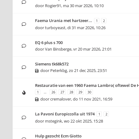
door
Rogier91
,
ma 30 mar 2026, 10:10
Faema Urania met hartzeer...
1
2
door
turboyeast
,
di 31 mar 2026, 10:26
EQ 6 plus s 700
door
Van Binsberge
,
vr 20 mar 2026, 21:01
Siemens tk68k572
door
Peterkbg
,
zo 21 dec 2025, 23:51
Restauratie van een 1960 Faema Lambro( oftewel De H
1
…
26
27
28
29
30
door
cremalover
,
do 11 nov 2021, 16:59
La Pavoni Europiccolla uit 1974
1
2
door
mstegink
,
wo 22 okt 2025, 15:28
Hulp gezocht Ecm Giotto