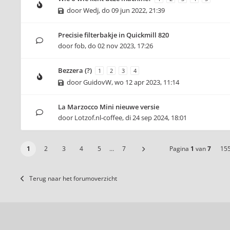
door
Wedj
,
do 09 jun 2022, 21:39
Precisie filterbakje in Quickmill 820
door
fob
,
do 02 nov 2023, 17:26
Bezzera (?)
1
2
3
4
door
GuidovW
,
wo 12 apr 2023, 11:14
La Marzocco Mini nieuwe versie
door
Lotzof.nl-coffee
,
di 24 sep 2024, 18:01
1
2
3
4
5
…
7
Pagina
1
van
7
15
Terug naar het forumoverzicht