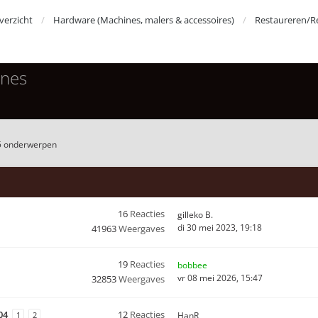
erzicht
Hardware (Machines, malers & accessoires)
Restaureren/R
ines
5 onderwerpen
16
Reacties
gilleko B.
di 30 mei 2023, 19:18
41963
Weergaves
19
Reacties
bobbee
vr 08 mei 2026, 15:47
32853
Weergaves
04
12
Reacties
1
2
HanR