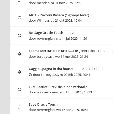
door
mendes
,
za 01 nov 2025, 22:52
ARTE' / Zacconi Riviera (1-groeps lever)
door
Wijmaar
,
za 21 okt 2023, 15:04
Re: Sage Oracle Touch
1
2
door
rovermgfan
,
ma 14 jul 2025, 11:29
Faema Mercurio d'n urste....(1e generatie)
1
…
3
door
turboyeast
,
wo 14 mei 2025, 21:24
Gaggia Spagna in tha house!
1
2
3
4
5
door
turboyeast
,
zo 02 feb 2025, 20:41
ECM Botticelli revisie, einde verhaal?
door
ronniestevens
,
wo 11 jun 2025, 13:33
Sage Oracle Touch
door
rovermgfan
,
wo 16 apr 2025, 10:54