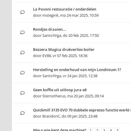
La Pavoni restauratie / onderdelen
door
mstegink
,
ma 24 mar 2025, 10:59
Rondjes draaien...
door
SantoYirga
,
do 20 feb 2025, 17:50
Bezzera Magica drukverlies boiler
door
EV88
,
vr 07 feb 2025, 18:36
Herstelling en onderhoud van mijn Londinium 1?
door
SantoYirga
,
vr 24 jan 2025, 12:38
Geen koffie uit uitloop jura e8
door
Sternotherus
,
ma 20 jan 2025, 09:14
Quickmill 3135 EVO 70 dubbele espresso functie werkt 
door
BrandonC
,
do 09 jan 2025, 23:48
Wie o wie kent deze machine?
1
2
3
4
5