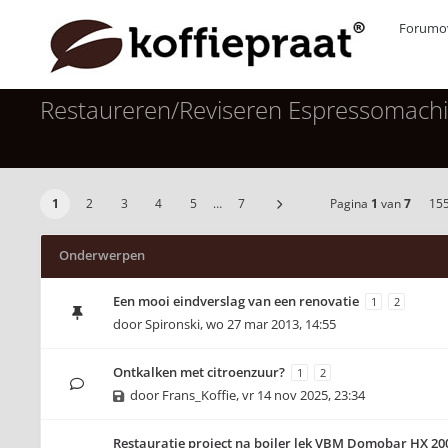
Forumov
Restaureren/Reviseren Espressomach
1
2
3
4
5
…
7
Pagina
1
van
7
15
Onderwerpen
Een mooi eindverslag van een renovatie
1
2
door
Spironski
,
wo 27 mar 2013, 14:55
Ontkalken met citroenzuur?
1
2
door
Frans_Koffie
,
vr 14 nov 2025, 23:34
Restauratie project na boiler lek VBM Domobar HX 20