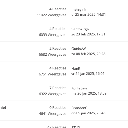
4
Reacties
mstegink
di 25 mar 2025, 14:31
11922
Weergaves
4
Reacties
SantoYirga
zo 23 feb 2025, 17:31
6039
Weergaves
2
Reacties
GuidovW
za 08 feb 2025, 20:28
6682
Weergaves
4
Reacties
HanR
vr 24 jan 2025, 16:05
6751
Weergaves
7
Reacties
KoffieLaw
ma 20 jan 2025, 13:59
6322
Weergaves
niet
0
Reacties
BrandonC
do 09 jan 2025, 23:48
4641
Weergaves
42
Reacties
STVO