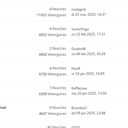
4
Reacties
mstegink
di 25 mar 2025, 14:31
11931
Weergaves
4
Reacties
SantoYirga
zo 23 feb 2025, 17:31
6052
Weergaves
2
Reacties
GuidovW
za 08 feb 2025, 20:28
6692
Weergaves
4
Reacties
HanR
vr 24 jan 2025, 16:05
6759
Weergaves
7
Reacties
KoffieLaw
ma 20 jan 2025, 13:59
6339
Weergaves
niet
0
Reacties
BrandonC
do 09 jan 2025, 23:48
4647
Weergaves
42
Reacties
STVO