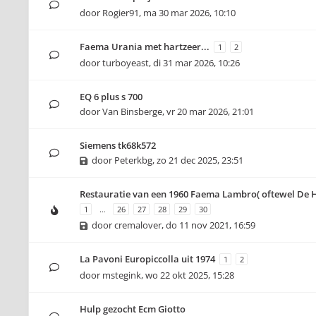
door
Rogier91
,
ma 30 mar 2026, 10:10
Faema Urania met hartzeer...
1
2
door
turboyeast
,
di 31 mar 2026, 10:26
EQ 6 plus s 700
door
Van Binsberge
,
vr 20 mar 2026, 21:01
Siemens tk68k572
door
Peterkbg
,
zo 21 dec 2025, 23:51
Restauratie van een 1960 Faema Lambro( oftewel De H
1
…
26
27
28
29
30
door
cremalover
,
do 11 nov 2021, 16:59
La Pavoni Europiccolla uit 1974
1
2
door
mstegink
,
wo 22 okt 2025, 15:28
Hulp gezocht Ecm Giotto