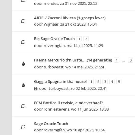
door
mendes
,
za 01 nov 2025, 22:52
ARTE' / Zacconi Riviera (1-groeps lever)
door
Wijmaar
,
za 21 okt 2023, 15:04
Re: Sage Oracle Touch
1
2
door
rovermgfan
,
ma 14 jul 2025, 11:29
Faema Mercurio d'n urste....(1e generatie)
1
…
3
door
turboyeast
,
wo 14 mei 2025, 21:24
Gaggia Spagna in tha house!
1
2
3
4
5
door
turboyeast
,
zo 02 feb 2025, 20:41
ECM Botticelli revisie, einde verhaal?
door
ronniestevens
,
wo 11 jun 2025, 13:33
Sage Oracle Touch
door
rovermgfan
,
wo 16 apr 2025, 10:54