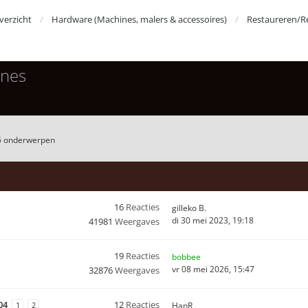
erzicht
Hardware (Machines, malers & accessoires)
Restaureren/R
ines
5 onderwerpen
16
Reacties
gilleko B.
di 30 mei 2023, 19:18
41981
Weergaves
19
Reacties
bobbee
vr 08 mei 2026, 15:47
32876
Weergaves
04
12
Reacties
1
2
HanR