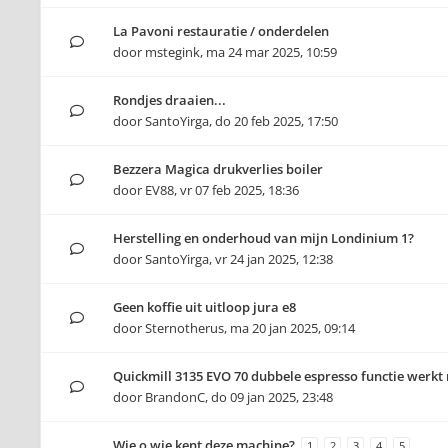
La Pavoni restauratie / onderdelen
door
mstegink
,
ma 24 mar 2025, 10:59
Rondjes draaien...
door
SantoYirga
,
do 20 feb 2025, 17:50
Bezzera Magica drukverlies boiler
door
EV88
,
vr 07 feb 2025, 18:36
Herstelling en onderhoud van mijn Londinium 1?
door
SantoYirga
,
vr 24 jan 2025, 12:38
Geen koffie uit uitloop jura e8
door
Sternotherus
,
ma 20 jan 2025, 09:14
Quickmill 3135 EVO 70 dubbele espresso functie werkt 
door
BrandonC
,
do 09 jan 2025, 23:48
Wie o wie kent deze machine?
1
2
3
4
5