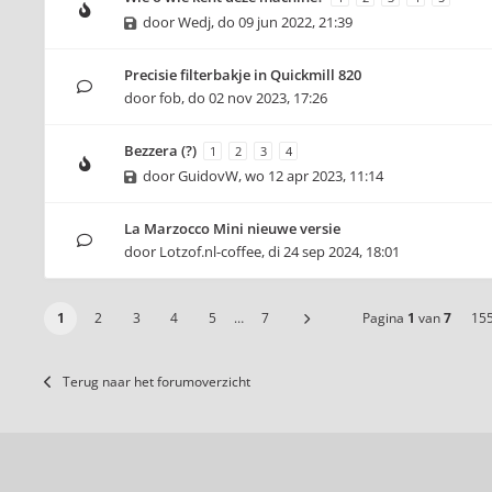
door
Wedj
,
do 09 jun 2022, 21:39
Precisie filterbakje in Quickmill 820
door
fob
,
do 02 nov 2023, 17:26
Bezzera (?)
1
2
3
4
door
GuidovW
,
wo 12 apr 2023, 11:14
La Marzocco Mini nieuwe versie
door
Lotzof.nl-coffee
,
di 24 sep 2024, 18:01
1
2
3
4
5
…
7
Pagina
1
van
7
15
Terug naar het forumoverzicht