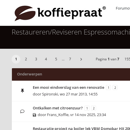
Forumov
Restaureren/Reviseren Espressomach
1
2
3
4
5
…
7
Pagina
1
van
7
15
Onderwerpen
Een mooi eindverslag van een renovatie
1
2
door
Spironski
,
wo 27 mar 2013, 14:55
Ontkalken met citroenzuur?
1
2
door
Frans_Koffie
,
vr 14 nov 2025, 23:34
Restauratie project na boiler lek VBM Domobar HX 20