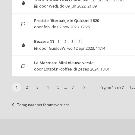
door
Wedj
,
do 09 jun 2022, 21:39
Precisie filterbakje in Quickmill 820
door
fob
,
do 02 nov 2023, 17:26
Bezzera (?)
1
2
3
4
door
GuidovW
,
wo 12 apr 2023, 11:14
La Marzocco Mini nieuwe versie
door
Lotzof.nl-coffee
,
di 24 sep 2024, 18:01
1
2
3
4
5
…
7
Pagina
1
van
7
15
Terug naar het forumoverzicht