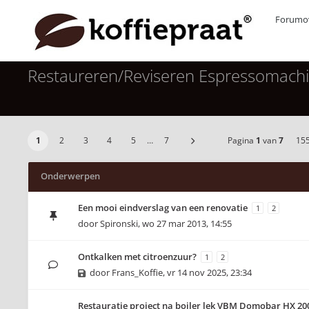
Forumov
Restaureren/Reviseren Espressomach
1
2
3
4
5
…
7
Pagina
1
van
7
15
Onderwerpen
Een mooi eindverslag van een renovatie
1
2
door
Spironski
,
wo 27 mar 2013, 14:55
Ontkalken met citroenzuur?
1
2
door
Frans_Koffie
,
vr 14 nov 2025, 23:34
Restauratie project na boiler lek VBM Domobar HX 20