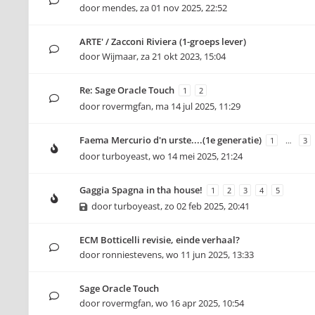
door
mendes
,
za 01 nov 2025, 22:52
ARTE' / Zacconi Riviera (1-groeps lever)
door
Wijmaar
,
za 21 okt 2023, 15:04
Re: Sage Oracle Touch
1
2
door
rovermgfan
,
ma 14 jul 2025, 11:29
Faema Mercurio d'n urste....(1e generatie)
1
…
3
door
turboyeast
,
wo 14 mei 2025, 21:24
Gaggia Spagna in tha house!
1
2
3
4
5
door
turboyeast
,
zo 02 feb 2025, 20:41
ECM Botticelli revisie, einde verhaal?
door
ronniestevens
,
wo 11 jun 2025, 13:33
Sage Oracle Touch
door
rovermgfan
,
wo 16 apr 2025, 10:54