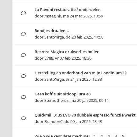
La Pavoni restauratie / onderdelen
door
mstegink
,
ma 24 mar 2025, 10:59
Rondjes draaien...
door
SantoYirga
,
do 20 feb 2025, 17:50
Bezzera Magica drukverlies boiler
door
EV88
,
vr 07 feb 2025, 18:36
Herstelling en onderhoud van mijn Londinium 1?
door
SantoYirga
,
vr 24 jan 2025, 12:38
Geen koffie uit uitloop jura e8
door
Sternotherus
,
ma 20 jan 2025, 09:14
Quickmill 3135 EVO 70 dubbele espresso functie werkt 
door
BrandonC
,
do 09 jan 2025, 23:48
Wie o wie kent deze machine?
1
2
3
4
5