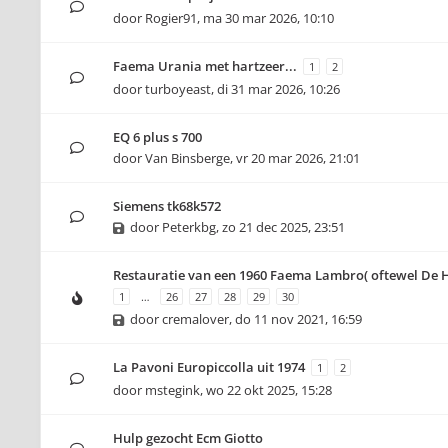
door
Rogier91
,
ma 30 mar 2026, 10:10
Faema Urania met hartzeer...
1
2
door
turboyeast
,
di 31 mar 2026, 10:26
EQ 6 plus s 700
door
Van Binsberge
,
vr 20 mar 2026, 21:01
Siemens tk68k572
door
Peterkbg
,
zo 21 dec 2025, 23:51
Restauratie van een 1960 Faema Lambro( oftewel De H
1
…
26
27
28
29
30
door
cremalover
,
do 11 nov 2021, 16:59
La Pavoni Europiccolla uit 1974
1
2
door
mstegink
,
wo 22 okt 2025, 15:28
Hulp gezocht Ecm Giotto