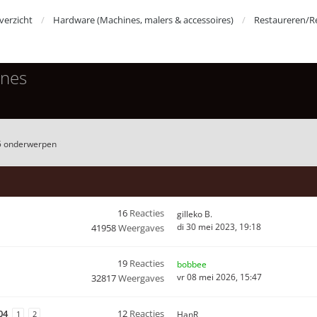
erzicht
Hardware (Machines, malers & accessoires)
Restaureren/R
ines
5 onderwerpen
16
Reacties
gilleko B.
di 30 mei 2023, 19:18
41958
Weergaves
19
Reacties
bobbee
vr 08 mei 2026, 15:47
32817
Weergaves
04
12
Reacties
1
2
HanR