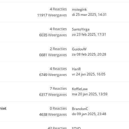
4
Reacties
mstegink
di 25 mar 2025, 14:31
11917
Weergaves
4
Reacties
SantoYirga
zo 23 feb 2025, 17:31
6035
Weergaves
2
Reacties
GuidovW
za 08 feb 2025, 20:28
6681
Weergaves
4
Reacties
HanR
vr 24 jan 2025, 16:05
6749
Weergaves
7
Reacties
KoffieLaw
ma 20 jan 2025, 13:59
6317
Weergaves
niet
0
Reacties
BrandonC
do 09 jan 2025, 23:48
4638
Weergaves
42
Reacties
STVO