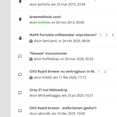
door
pichichi
,
wo 25 mar 2015, 23:28
brewmethods.com/
door
bobbee
,
zo 03 nov 2013, 00:06
IKAPE Portable coffeemaker uitproberen?
1
2
3
door
Gert-JanV
,
vr 24 okt 2025, 08:58
“Nieuwe” moccamaster
door
Koffiedrap
,
zo 29 mar 2026, 20:53
OXO Rapid Brewer nu verkrijgbaar in NL
1
2
door
Erik82
,
wo 11 feb 2026, 17:13
Oreo Z1 incl Melowdrip
door
MichaelGaggia
,
wo 23 jul 2025, 10:21
OXO Rapid brewer - welke bonen (gesha?)
door
aikovdk
,
wo 10 dec 2025, 10:00