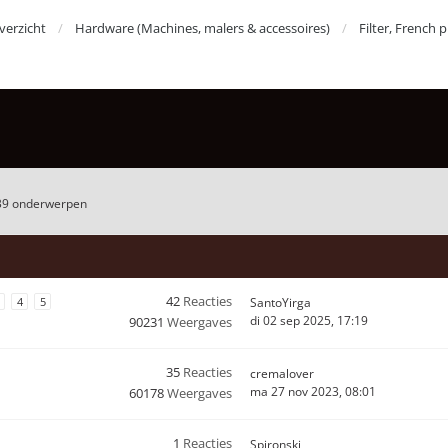
erzicht
Hardware (Machines, malers & accessoires)
Filter, French 
39 onderwerpen
42
Reacties
4
5
SantoYirga
di 02 sep 2025, 17:19
90231
Weergaves
35
Reacties
cremalover
ma 27 nov 2023, 08:01
60178
Weergaves
1
Reacties
Spironski