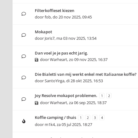
Filterkoffieset kiezen
door
fob
,
do 20 nov 2025, 09:45
Mokapot
door
Joris7
,
ma 03 nov 2025, 13:54
Dan voel je je pas echt jarig.
door
Warheart
,
zo 09 nov 2025, 16:37
Die Bialetti van mij werkt enkel met Italiaanse koffie?
door
SantoYirga
,
di 28 okt 2025, 16:53
Joy Resolve mokapot problemen.
1
2
door
Warheart
,
za 06 sep 2025, 18:37
Koffie camping / thuis
1
2
3
4
door
m1k4
,
za 05 jul 2025, 18:27