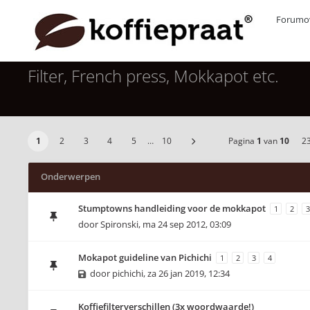
Forumov
Filter, French press, Mokkapot etc.
1
2
3
4
5
…
10
Pagina
1
van
10
2
Onderwerpen
Stumptowns handleiding voor de mokkapot
1
2
3
door
Spironski
,
ma 24 sep 2012, 03:09
Mokapot guideline van Pichichi
1
2
3
4
door
pichichi
,
za 26 jan 2019, 12:34
Koffiefilterverschillen (3x woordwaarde!)