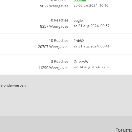
bobbee
zo 06 okt 2024, 10:10
9027
Weergaves
0
Reacties
eagle
za 31 aug 2024, 09:57
8357
Weergaves
10
Reacties
Erik82
za 31 aug 2024, 06:41
20707
Weergaves
3
Reacties
GuidovW
wo 14 aug 2024, 22:38
11290
Weergaves
39 onderwerpen
Forump