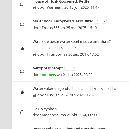
House of Husk Gooseneck Kettle
door
Warheart
,
zo 15 jun 2025, 11:47
Maler voor Aeropress/Hario/filter
1
2
door
Freaky666
,
zo 25 mei 2025, 16:19
Wat is de beste waterketel met zwanenhals?
1
…
3
4
5
6
7
door
Filterboy
,
za 30 sep 2017, 17:52
Aeropress recept
1
2
door
bobbee
,
wo 01 jan 2025, 23:22
Waterkoker en geluid
1
…
4
5
6
7
8
door
Dirk Jan
,
di 20 feb 2024, 12:36
Hario syphon
door
Madencio
,
ma 21 okt 2024, 08:33
Instant cold brew.. iemand ervaring mee?