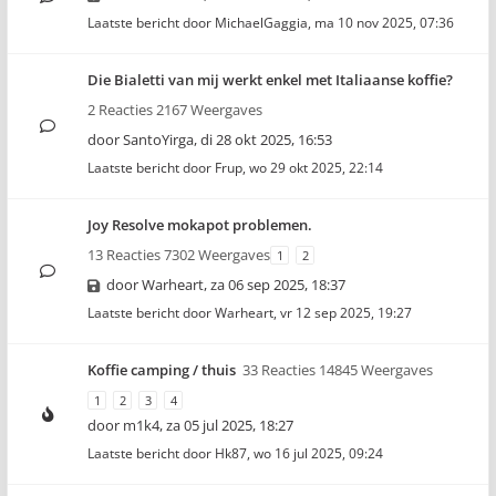
Laatste bericht door
MichaelGaggia
,
ma 10 nov 2025, 07:36
Die Bialetti van mij werkt enkel met Italiaanse koffie?
2 Reacties 2167 Weergaves
door
SantoYirga
,
di 28 okt 2025, 16:53
Laatste bericht door
Frup
,
wo 29 okt 2025, 22:14
Joy Resolve mokapot problemen.
13 Reacties 7302 Weergaves
1
2
door
Warheart
,
za 06 sep 2025, 18:37
Laatste bericht door
Warheart
,
vr 12 sep 2025, 19:27
Koffie camping / thuis
33 Reacties 14845 Weergaves
1
2
3
4
door
m1k4
,
za 05 jul 2025, 18:27
Laatste bericht door
Hk87
,
wo 16 jul 2025, 09:24