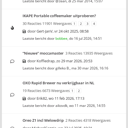
Laatste bericht door
@3aan
,
di 25 mar 2014, 15:07
IKAPE Portable coffeemaker uitproberen?
30 Reacties 11901 Weergaves
1
2
3
4
door
Gert-JanV
,
vr 24 okt 2025, 08:58
Laatste bericht door
bobbee
,
do 16 jul 2026, 14:51
“Nieuwe” moccamaster
3 Reacties 13935 Weergaves
door
Koffiedrap
,
zo 29 mar 2026, 20:53
Laatste bericht door
gilleko B.
,
ma 30 mar 2026, 16:16
OXO Rapid Brewer nu verkrijgbaar in NL
19 Reacties 6673 Weergaves
1
2
door
Erik82
,
wo 11 feb 2026, 17:13
Laatste bericht door
aikovdk
,
wo 11 mar 2026, 14:55
Oreo Z1 incl Melowdrip
2 Reacties 4318 Weergaves