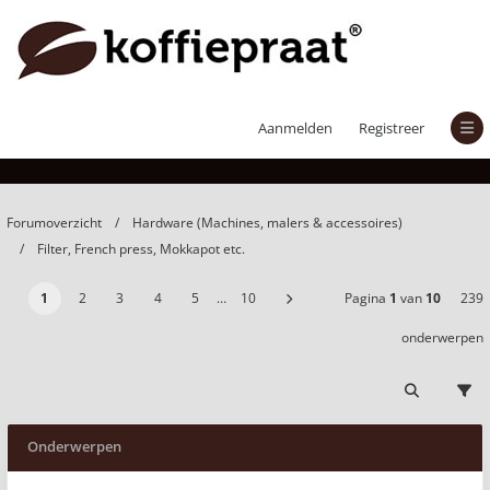
Filter, French press, Mokkapot etc.
Aanmelden
Registreer
Forumoverzicht
Hardware (Machines, malers & accessoires)
Filter, French press, Mokkapot etc.
1
2
3
4
5
…
10
Pagina
1
van
10
239
onderwerpen
Onderwerpen