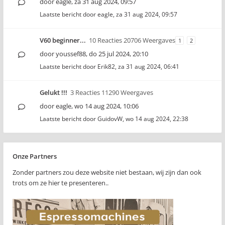
door
eagle
,
za 31 aug 2024, 09:57
Laatste bericht door
eagle
,
za 31 aug 2024, 09:57
V60 beginner...
10 Reacties 20706 Weergaves
1
2
door
youssef88
,
do 25 jul 2024, 20:10
Laatste bericht door
Erik82
,
za 31 aug 2024, 06:41
Gelukt !!!
3 Reacties 11290 Weergaves
door
eagle
,
wo 14 aug 2024, 10:06
Laatste bericht door
GuidovW
,
wo 14 aug 2024, 22:38
Onze Partners
Zonder partners zou deze website niet bestaan, wij zijn dan ook
trots om ze hier te presenteren..