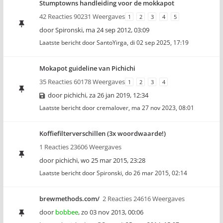
Stumptowns handleiding voor de mokkapot
42 Reacties 90231 Weergaves
1
2
3
4
5
door
Spironski
,
ma 24 sep 2012, 03:09
Laatste bericht door
SantoYirga
,
di 02 sep 2025, 17:19
Mokapot guideline van Pichichi
35 Reacties 60178 Weergaves
1
2
3
4
door
pichichi
,
za 26 jan 2019, 12:34
Laatste bericht door
cremalover
,
ma 27 nov 2023, 08:01
Koffiefilterverschillen (3x woordwaarde!)
1 Reacties 23606 Weergaves
door
pichichi
,
wo 25 mar 2015, 23:28
Laatste bericht door
Spironski
,
do 26 mar 2015, 02:14
brewmethods.com/
2 Reacties 24616 Weergaves
door
bobbee
,
zo 03 nov 2013, 00:06