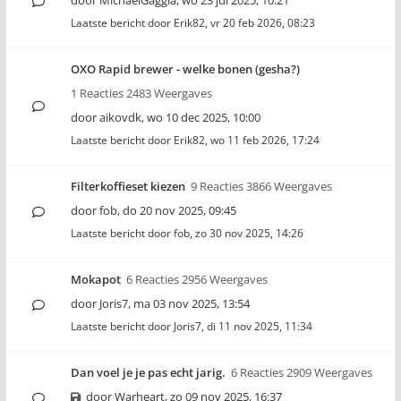
door
MichaelGaggia
,
wo 23 jul 2025, 10:21
Laatste bericht door
Erik82
,
vr 20 feb 2026, 08:23
OXO Rapid brewer - welke bonen (gesha?)
1 Reacties 2483 Weergaves
door
aikovdk
,
wo 10 dec 2025, 10:00
Laatste bericht door
Erik82
,
wo 11 feb 2026, 17:24
Filterkoffieset kiezen
9 Reacties 3866 Weergaves
door
fob
,
do 20 nov 2025, 09:45
Laatste bericht door
fob
,
zo 30 nov 2025, 14:26
Mokapot
6 Reacties 2956 Weergaves
door
Joris7
,
ma 03 nov 2025, 13:54
Laatste bericht door
Joris7
,
di 11 nov 2025, 11:34
Dan voel je je pas echt jarig.
6 Reacties 2909 Weergaves
door
Warheart
,
zo 09 nov 2025, 16:37