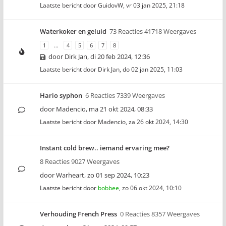
Laatste bericht door
GuidovW
,
vr 03 jan 2025, 21:18
Waterkoker en geluid
73 Reacties 41718 Weergaves
1
…
4
5
6
7
8
door
Dirk Jan
,
di 20 feb 2024, 12:36
Laatste bericht door
Dirk Jan
,
do 02 jan 2025, 11:03
Hario syphon
6 Reacties 7339 Weergaves
door
Madencio
,
ma 21 okt 2024, 08:33
Laatste bericht door
Madencio
,
za 26 okt 2024, 14:30
Instant cold brew.. iemand ervaring mee?
8 Reacties 9027 Weergaves
door
Warheart
,
zo 01 sep 2024, 10:23
Laatste bericht door
bobbee
,
zo 06 okt 2024, 10:10
Verhouding French Press
0 Reacties 8357 Weergaves