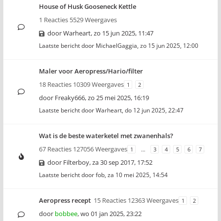
House of Husk Gooseneck Kettle
1 Reacties 5529 Weergaves
door
Warheart
,
zo 15 jun 2025, 11:47
Laatste bericht door
MichaelGaggia
,
zo 15 jun 2025, 12:00
Maler voor Aeropress/Hario/filter
18 Reacties 10309 Weergaves
1
2
door
Freaky666
,
zo 25 mei 2025, 16:19
Laatste bericht door
Warheart
,
do 12 jun 2025, 22:47
Wat is de beste waterketel met zwanenhals?
67 Reacties 127056 Weergaves
1
…
3
4
5
6
7
door
Filterboy
,
za 30 sep 2017, 17:52
Laatste bericht door
fob
,
za 10 mei 2025, 14:54
Aeropress recept
15 Reacties 12363 Weergaves
1
2
door
bobbee
,
wo 01 jan 2025, 23:22