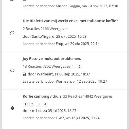
Laatste bericht door
MichaelGaggia
,
ma 10 nov 2025, 07:36
Die Bialetti van mij werkt enkel met Italiaanse koffie?
2 Reacties 2166 Weergaves
door
SantoYirga
,
di 28 okt 2025, 16:53
Laatste bericht door
Frup
,
wo 29 okt 2025, 22:14
Joy Resolve mokapot problemen.
13 Reacties 7302 Weergaves
1
2
door
Warheart
,
za 06 sep 2025, 18:37
Laatste bericht door
Warheart
,
vr 12 sep 2025, 19:27
Koffie camping / thuis
33 Reacties 14842 Weergaves
1
2
3
4
door
m1k4
,
za 05 jul 2025, 18:27
Laatste bericht door
Hk87
,
wo 16 jul 2025, 09:24