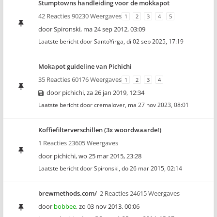
Stumptowns handleiding voor de mokkapot
42 Reacties 90230 Weergaves
1
2
3
4
5
door
Spironski
,
ma 24 sep 2012, 03:09
Laatste bericht door
SantoYirga
,
di 02 sep 2025, 17:19
Mokapot guideline van Pichichi
35 Reacties 60176 Weergaves
1
2
3
4
door
pichichi
,
za 26 jan 2019, 12:34
Laatste bericht door
cremalover
,
ma 27 nov 2023, 08:01
Koffiefilterverschillen (3x woordwaarde!)
1 Reacties 23605 Weergaves
door
pichichi
,
wo 25 mar 2015, 23:28
Laatste bericht door
Spironski
,
do 26 mar 2015, 02:14
brewmethods.com/
2 Reacties 24615 Weergaves
door
bobbee
,
zo 03 nov 2013, 00:06