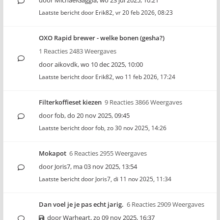
door
MichaelGaggia
,
wo 23 jul 2025, 10:21
Laatste bericht door
Erik82
,
vr 20 feb 2026, 08:23
OXO Rapid brewer - welke bonen (gesha?)
1 Reacties 2483 Weergaves
door
aikovdk
,
wo 10 dec 2025, 10:00
Laatste bericht door
Erik82
,
wo 11 feb 2026, 17:24
Filterkoffieset kiezen
9 Reacties 3866 Weergaves
door
fob
,
do 20 nov 2025, 09:45
Laatste bericht door
fob
,
zo 30 nov 2025, 14:26
Mokapot
6 Reacties 2955 Weergaves
door
Joris7
,
ma 03 nov 2025, 13:54
Laatste bericht door
Joris7
,
di 11 nov 2025, 11:34
Dan voel je je pas echt jarig.
6 Reacties 2909 Weergaves
door
Warheart
,
zo 09 nov 2025, 16:37