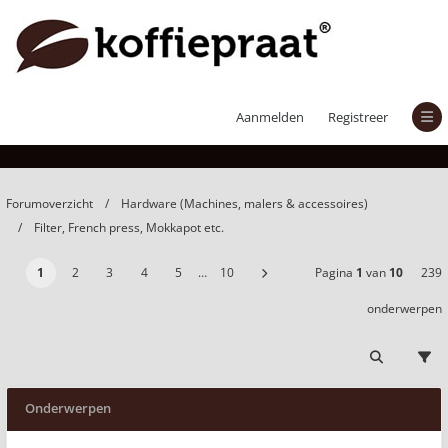
Filter, French press, Mokkapot etc.
Aanmelden
Registreer
Forumoverzicht
Hardware (Machines, malers & accessoires)
Filter, French press, Mokkapot etc.
1
2
3
4
5
…
10
Pagina
1
van
10
239
onderwerpen
Onderwerpen