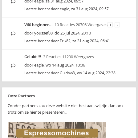
door
eagle
,
za 31 aug 2024, 09:57
Laatste bericht door
eagle
,
za 31 aug 2024, 09:57
V60 beginner...
10 Reacties 20706 Weergaves
1
2
door
youssef88
,
do 25 jul 2024, 20:10
Laatste bericht door
Erik82
,
za 31 aug 2024, 06:41
Gelukt !!!
3 Reacties 11290 Weergaves
door
eagle
,
wo 14 aug 2024, 10:06
Laatste bericht door
GuidovW
,
wo 14 aug 2024, 22:38
Onze Partners
Zonder partners zou deze website niet bestaan, wij zijn dan ook
trots om ze hier te presenteren..