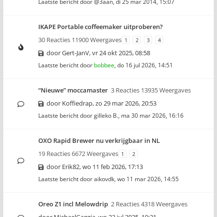
Laatste bericht door
@3aan
,
di 25 mar 2014, 15:07
IKAPE Portable coffeemaker uitproberen?
30 Reacties 11900 Weergaves
1
2
3
4
door
Gert-JanV
,
vr 24 okt 2025, 08:58
Laatste bericht door
bobbee
,
do 16 jul 2026, 14:51
“Nieuwe” moccamaster
3 Reacties 13935 Weergaves
door
Koffiedrap
,
zo 29 mar 2026, 20:53
Laatste bericht door
gilleko B.
,
ma 30 mar 2026, 16:16
OXO Rapid Brewer nu verkrijgbaar in NL
19 Reacties 6672 Weergaves
1
2
door
Erik82
,
wo 11 feb 2026, 17:13
Laatste bericht door
aikovdk
,
wo 11 mar 2026, 14:55
Oreo Z1 incl Melowdrip
2 Reacties 4318 Weergaves