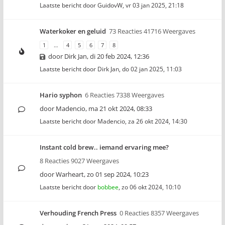
Laatste bericht door
GuidovW
,
vr 03 jan 2025, 21:18
Waterkoker en geluid
73 Reacties 41716 Weergaves
1
…
4
5
6
7
8
door
Dirk Jan
,
di 20 feb 2024, 12:36
Laatste bericht door
Dirk Jan
,
do 02 jan 2025, 11:03
Hario syphon
6 Reacties 7338 Weergaves
door
Madencio
,
ma 21 okt 2024, 08:33
Laatste bericht door
Madencio
,
za 26 okt 2024, 14:30
Instant cold brew.. iemand ervaring mee?
8 Reacties 9027 Weergaves
door
Warheart
,
zo 01 sep 2024, 10:23
Laatste bericht door
bobbee
,
zo 06 okt 2024, 10:10
Verhouding French Press
0 Reacties 8357 Weergaves