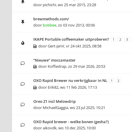
door
pichichi
,
wo 25 mar 2015, 23:28
brewmethods.com/
door
bobbee
,
zo 03 nov 2013, 00:06
IKAPE Portable coffeemaker uitproberen?
1
2
3
door
Gert-JanV
,
vr 24 okt 2025, 08:58
“Nieuwe” moccamaster
door
Koffiedrap
,
zo 29 mar 2026, 20:53
OXO Rapid Brewer nu verkrijgbaar in NL
1
2
door
Erik82
,
wo 11 feb 2026, 17:13
Oreo Z1 incl Melowdrip
door
MichaelGaggia
,
wo 23 jul 2025, 10:21
OXO Rapid brewer - welke bonen (gesha?)
door
aikovdk
,
wo 10 dec 2025, 10:00