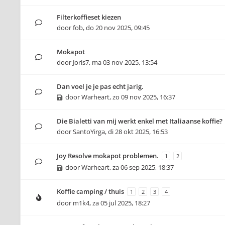
Filterkoffieset kiezen
door
fob
,
do 20 nov 2025, 09:45
Mokapot
door
Joris7
,
ma 03 nov 2025, 13:54
Dan voel je je pas echt jarig.
door
Warheart
,
zo 09 nov 2025, 16:37
Die Bialetti van mij werkt enkel met Italiaanse koffie?
door
SantoYirga
,
di 28 okt 2025, 16:53
Joy Resolve mokapot problemen.
1
2
door
Warheart
,
za 06 sep 2025, 18:37
Koffie camping / thuis
1
2
3
4
door
m1k4
,
za 05 jul 2025, 18:27