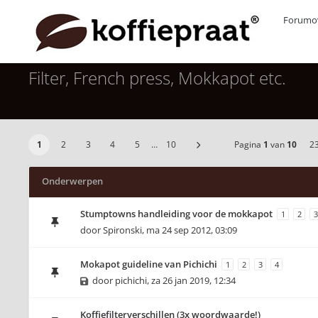
Forumov
Filter, French press, Mokkapot etc.
1
2
3
4
5
…
10
Pagina
1
van
10
2
Onderwerpen
Stumptowns handleiding voor de mokkapot
1
2
3
door
Spironski
,
ma 24 sep 2012, 03:09
Mokapot guideline van Pichichi
1
2
3
4
door
pichichi
,
za 26 jan 2019, 12:34
Koffiefilterverschillen (3x woordwaarde!)