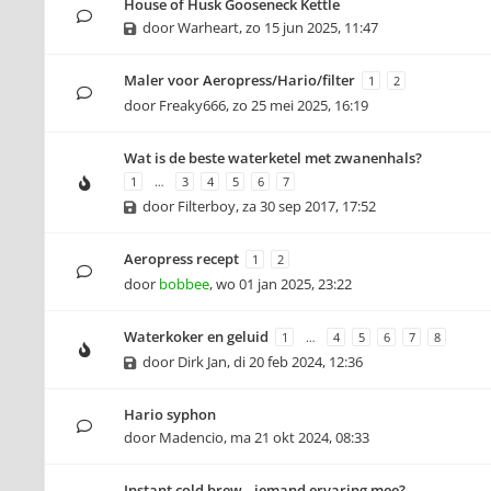
House of Husk Gooseneck Kettle
door
Warheart
,
zo 15 jun 2025, 11:47
Maler voor Aeropress/Hario/filter
1
2
door
Freaky666
,
zo 25 mei 2025, 16:19
Wat is de beste waterketel met zwanenhals?
1
…
3
4
5
6
7
door
Filterboy
,
za 30 sep 2017, 17:52
Aeropress recept
1
2
door
bobbee
,
wo 01 jan 2025, 23:22
Waterkoker en geluid
1
…
4
5
6
7
8
door
Dirk Jan
,
di 20 feb 2024, 12:36
Hario syphon
door
Madencio
,
ma 21 okt 2024, 08:33
Instant cold brew.. iemand ervaring mee?