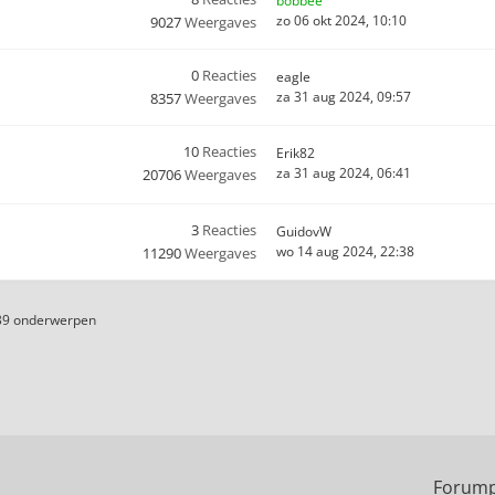
bobbee
zo 06 okt 2024, 10:10
9027
Weergaves
0
Reacties
eagle
za 31 aug 2024, 09:57
8357
Weergaves
10
Reacties
Erik82
za 31 aug 2024, 06:41
20706
Weergaves
3
Reacties
GuidovW
wo 14 aug 2024, 22:38
11290
Weergaves
39 onderwerpen
Forump