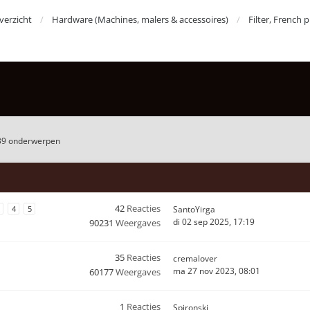
erzicht
Hardware (Machines, malers & accessoires)
Filter, French 
39 onderwerpen
42
Reacties
4
5
SantoYirga
di 02 sep 2025, 17:19
90231
Weergaves
35
Reacties
cremalover
ma 27 nov 2023, 08:01
60177
Weergaves
1
Reacties
Spironski