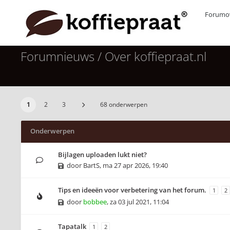
Forumov
Forumnieuws / Over koffiepraat.nl
1
2
3
68 onderwerpen
Onderwerpen
Bijlagen uploaden lukt niet?
door
BartS
,
ma 27 apr 2026, 19:40
Tips en ideeën voor verbetering van het forum.
1
2
door
bobbee
,
za 03 jul 2021, 11:04
Tapatalk
1
2