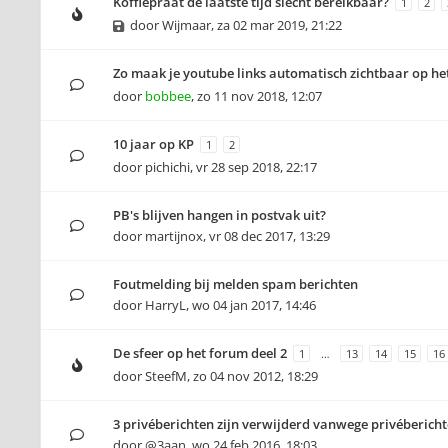
Koffiepraat de laatste tijd slecht bereikbaar?
1
2
door
Wijmaar
,
za 02 mar 2019, 21:22
Zo maak je youtube links automatisch zichtbaar op he
door
bobbee
,
zo 11 nov 2018, 12:07
10 jaar op KP
1
2
door
pichichi
,
vr 28 sep 2018, 22:17
PB's blijven hangen in postvak uit?
door
martijnox
,
vr 08 dec 2017, 13:29
Foutmelding bij melden spam berichten
door
HarryL
,
wo 04 jan 2017, 14:46
De sfeer op het forum deel 2
1
…
13
14
15
16
door
SteefM
,
zo 04 nov 2012, 18:29
3 privéberichten zijn verwijderd vanwege privéberichte
door
@3aan
,
wo 24 feb 2016, 18:03