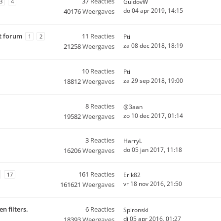
37
Reacties
3
4
GuidovW
do 04 apr 2019, 14:15
40176
Weergaves
t forum
11
Reacties
1
2
Pti
za 08 dec 2018, 18:19
21258
Weergaves
10
Reacties
Pti
za 29 sep 2018, 19:00
18812
Weergaves
8
Reacties
@3aan
zo 10 dec 2017, 01:14
19582
Weergaves
3
Reacties
HarryL
do 05 jan 2017, 11:18
16206
Weergaves
161
Reacties
17
Erik82
vr 18 nov 2016, 21:50
161621
Weergaves
n filters.
6
Reacties
Spironski
di 05 apr 2016, 01:27
18393
Weergaves