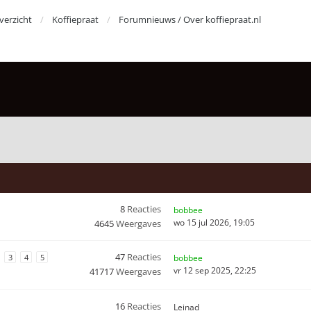
erzicht
Koffiepraat
Forumnieuws / Over koffiepraat.nl
8
Reacties
bobbee
wo 15 jul 2026, 19:05
4645
Weergaves
47
Reacties
3
4
5
bobbee
vr 12 sep 2025, 22:25
41717
Weergaves
16
Reacties
Leinad