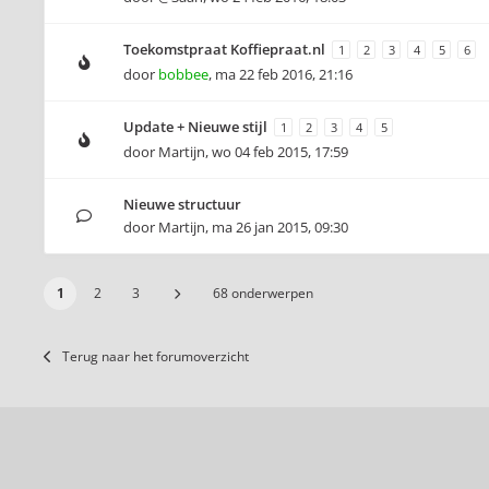
Toekomstpraat Koffiepraat.nl
1
2
3
4
5
6
door
bobbee
,
ma 22 feb 2016, 21:16
Update + Nieuwe stijl
1
2
3
4
5
door
Martijn
,
wo 04 feb 2015, 17:59
Nieuwe structuur
door
Martijn
,
ma 26 jan 2015, 09:30
1
2
3
68 onderwerpen
Terug naar het forumoverzicht