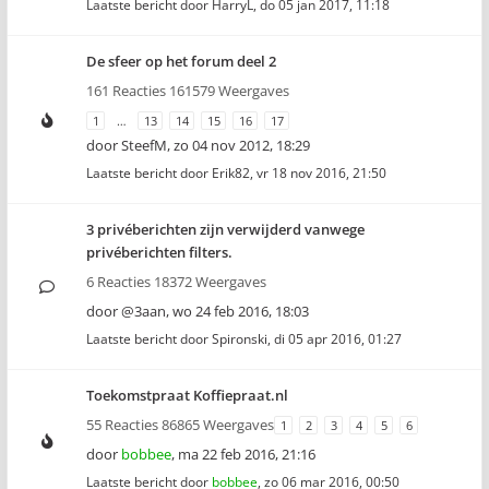
Laatste bericht door
HarryL
,
do 05 jan 2017, 11:18
De sfeer op het forum deel 2
161 Reacties 161579 Weergaves
1
…
13
14
15
16
17
door
SteefM
,
zo 04 nov 2012, 18:29
Laatste bericht door
Erik82
,
vr 18 nov 2016, 21:50
3 privéberichten zijn verwijderd vanwege
privéberichten filters.
6 Reacties 18372 Weergaves
door
@3aan
,
wo 24 feb 2016, 18:03
Laatste bericht door
Spironski
,
di 05 apr 2016, 01:27
Toekomstpraat Koffiepraat.nl
55 Reacties 86865 Weergaves
1
2
3
4
5
6
door
bobbee
,
ma 22 feb 2016, 21:16
Laatste bericht door
bobbee
,
zo 06 mar 2016, 00:50