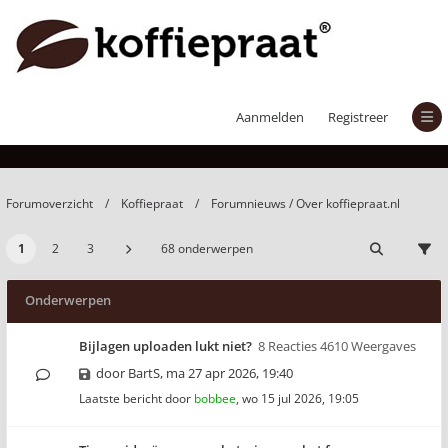
Forumnieuws / Over koffiepraat.nl
Aanmelden
Registreer
Forumoverzicht
Koffiepraat
Forumnieuws / Over koffiepraat.nl
1
2
3
68 onderwerpen
Onderwerpen
Bijlagen uploaden lukt niet?
8 Reacties 4610 Weergaves
door
BartS
,
ma 27 apr 2026, 19:40
Laatste bericht door
bobbee
,
wo 15 jul 2026, 19:05