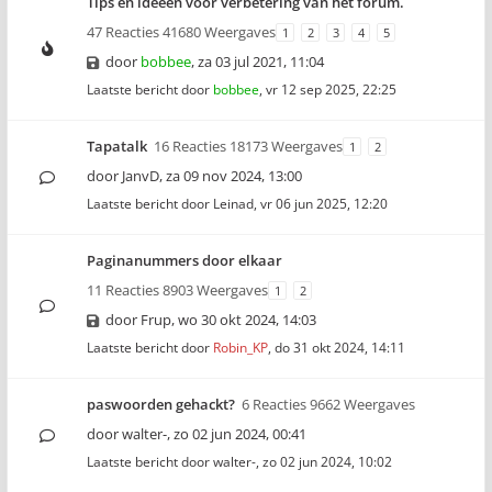
Tips en ideeën voor verbetering van het forum.
47 Reacties 41680 Weergaves
1
2
3
4
5
door
bobbee
,
za 03 jul 2021, 11:04
Laatste bericht door
bobbee
,
vr 12 sep 2025, 22:25
Tapatalk
16 Reacties 18173 Weergaves
1
2
door
JanvD
,
za 09 nov 2024, 13:00
Laatste bericht door
Leinad
,
vr 06 jun 2025, 12:20
Paginanummers door elkaar
11 Reacties 8903 Weergaves
1
2
door
Frup
,
wo 30 okt 2024, 14:03
Laatste bericht door
Robin_KP
,
do 31 okt 2024, 14:11
paswoorden gehackt?
6 Reacties 9662 Weergaves
door
walter-
,
zo 02 jun 2024, 00:41
Laatste bericht door
walter-
,
zo 02 jun 2024, 10:02