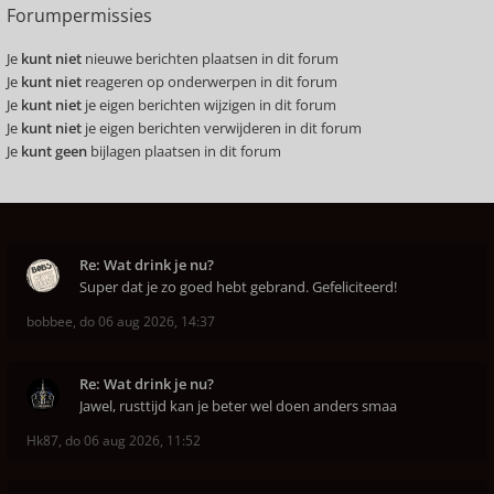
Forumpermissies
Je
kunt niet
nieuwe berichten plaatsen in dit forum
Je
kunt niet
reageren op onderwerpen in dit forum
Je
kunt niet
je eigen berichten wijzigen in dit forum
Je
kunt niet
je eigen berichten verwijderen in dit forum
Je
kunt geen
bijlagen plaatsen in dit forum
Re: Wat drink je nu?
Super dat je zo goed hebt gebrand. Gefeliciteerd!
bobbee
,
do 06 aug 2026, 14:37
Re: Wat drink je nu?
Jawel, rusttijd kan je beter wel doen anders smaa
Hk87
,
do 06 aug 2026, 11:52