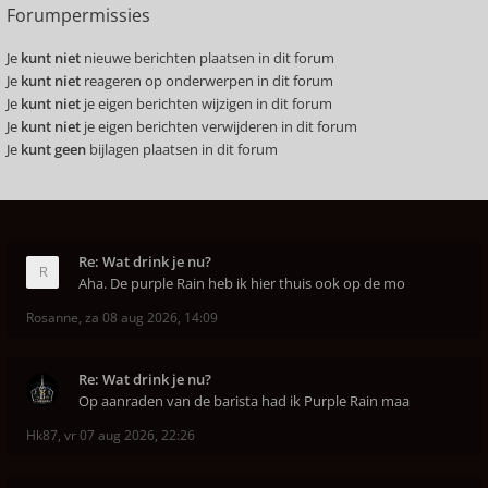
Forumpermissies
Je
kunt niet
nieuwe berichten plaatsen in dit forum
Je
kunt niet
reageren op onderwerpen in dit forum
Je
kunt niet
je eigen berichten wijzigen in dit forum
Je
kunt niet
je eigen berichten verwijderen in dit forum
Je
kunt geen
bijlagen plaatsen in dit forum
Re: Wat drink je nu?
Aha. De purple Rain heb ik hier thuis ook op de mo
Rosanne
,
za 08 aug 2026, 14:09
Re: Wat drink je nu?
Op aanraden van de barista had ik Purple Rain maa
Hk87
,
vr 07 aug 2026, 22:26