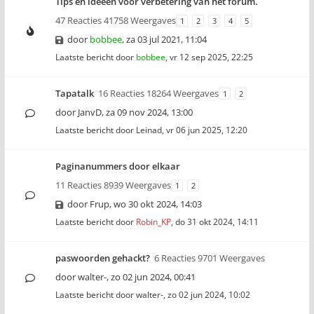
Tips en ideeën voor verbetering van het forum.
47 Reacties 41758 Weergaves
1
2
3
4
5
door
bobbee
,
za 03 jul 2021, 11:04
Laatste bericht door
bobbee
,
vr 12 sep 2025, 22:25
Tapatalk
16 Reacties 18264 Weergaves
1
2
door
JanvD
,
za 09 nov 2024, 13:00
Laatste bericht door
Leinad
,
vr 06 jun 2025, 12:20
Paginanummers door elkaar
11 Reacties 8939 Weergaves
1
2
door
Frup
,
wo 30 okt 2024, 14:03
Laatste bericht door
Robin_KP
,
do 31 okt 2024, 14:11
paswoorden gehackt?
6 Reacties 9701 Weergaves
door
walter-
,
zo 02 jun 2024, 00:41
Laatste bericht door
walter-
,
zo 02 jun 2024, 10:02