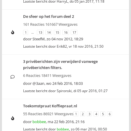
Laatste bericht door
HarryL
,
do 05 jan 2017, 11:18
De sfeer op het forum deel 2
161 Reacties 161667 Weergaves
1
…
13
14
15
16
17
door
SteefM
,
zo 04 nov 2012, 18:29
Laatste bericht door
Erik82
,
vr 18 nov 2016, 21:50
3 privéberichten zijn verwijderd vanwege
privéberichten filters.
6 Reacties 18411 Weergaves
door
@3aan
,
wo 24 feb 2016, 18:03
Laatste bericht door
Spironski
,
di 05 apr 2016, 01:27
Toekomstpraat Koffiepraat.nl
55 Reacties 86921 Weergaves
1
2
3
4
5
6
door
bobbee
,
ma 22 feb 2016, 21:16
Laatste bericht door
bobbee
,
zo 06 mar 2016, 00:50