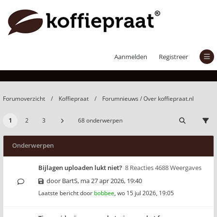
Forumnieuws / Over koffiepraat.nl
Aanmelden
Registreer
Forumoverzicht
Koffiepraat
Forumnieuws / Over koffiepraat.nl
1
2
3
68 onderwerpen
Onderwerpen
Bijlagen uploaden lukt niet?
8 Reacties 4688 Weergaves
door
BartS
,
ma 27 apr 2026, 19:40
Laatste bericht door
bobbee
,
wo 15 jul 2026, 19:05