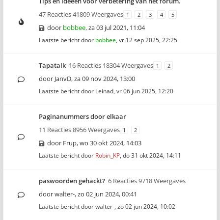
Tips en ideeën voor verbetering van het forum.
47 Reacties 41809 Weergaves
1
2
3
4
5
door
bobbee
,
za 03 jul 2021, 11:04
Laatste bericht door
bobbee
,
vr 12 sep 2025, 22:25
Tapatalk
16 Reacties 18304 Weergaves
1
2
door
JanvD
,
za 09 nov 2024, 13:00
Laatste bericht door
Leinad
,
vr 06 jun 2025, 12:20
Paginanummers door elkaar
11 Reacties 8956 Weergaves
1
2
door
Frup
,
wo 30 okt 2024, 14:03
Laatste bericht door
Robin_KP
,
do 31 okt 2024, 14:11
paswoorden gehackt?
6 Reacties 9718 Weergaves
door
walter-
,
zo 02 jun 2024, 00:41
Laatste bericht door
walter-
,
zo 02 jun 2024, 10:02