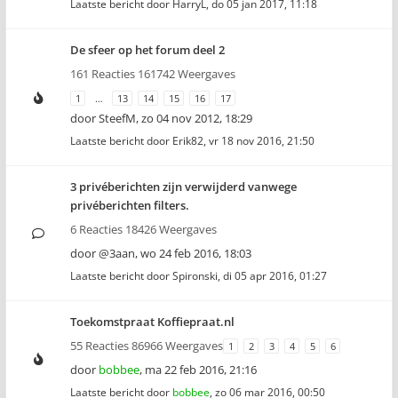
Laatste bericht door
HarryL
,
do 05 jan 2017, 11:18
De sfeer op het forum deel 2
161 Reacties 161742 Weergaves
1
…
13
14
15
16
17
door
SteefM
,
zo 04 nov 2012, 18:29
Laatste bericht door
Erik82
,
vr 18 nov 2016, 21:50
3 privéberichten zijn verwijderd vanwege
privéberichten filters.
6 Reacties 18426 Weergaves
door
@3aan
,
wo 24 feb 2016, 18:03
Laatste bericht door
Spironski
,
di 05 apr 2016, 01:27
Toekomstpraat Koffiepraat.nl
55 Reacties 86966 Weergaves
1
2
3
4
5
6
door
bobbee
,
ma 22 feb 2016, 21:16
Laatste bericht door
bobbee
,
zo 06 mar 2016, 00:50