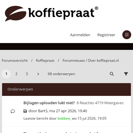
Forumnieuws / Over koffiepraat.nl
Aanmelden
Registreer
Forumoverzicht
Koffiepraat
Forumnieuws / Over koffiepraat.nl
1
2
3
68 onderwerpen
Onderwerpen
Bijlagen uploaden lukt niet?
8 Reacties 4719 Weergaves
door
BartS
,
ma 27 apr 2026, 19:40
Laatste bericht door
bobbee
,
wo 15 jul 2026, 19:05