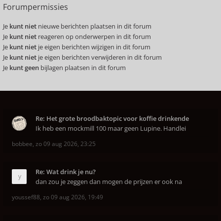
Forumpermissies
Je
kunt niet
nieuwe berichten plaatsen in dit forum
Je
kunt niet
reageren op onderwerpen in dit forum
Je
kunt niet
je eigen berichten wijzigen in dit forum
Je
kunt niet
je eigen berichten verwijderen in dit forum
Je
kunt geen
bijlagen plaatsen in dit forum
Re: Het grote broodbaktopic voor koffie drinkende
Ik heb een mockmill 100 maar geen Lupine. Handlei
bobbee
,
zo 09 aug 2026, 23:25
Re: Wat drink je nu?
dan zou je zeggen dan mogen de prijzen er ook na
youssef88
,
zo 09 aug 2026, 19:49