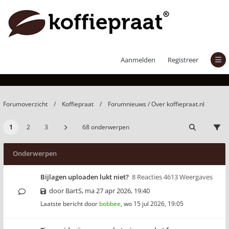
Forumnieuws / Over koffiepraat.nl
Aanmelden
Registreer
Forumoverzicht
Koffiepraat
Forumnieuws / Over koffiepraat.nl
1
2
3
68 onderwerpen
Onderwerpen
Bijlagen uploaden lukt niet?
8 Reacties 4613 Weergaves
door
BartS
,
ma 27 apr 2026, 19:40
Laatste bericht door
bobbee
,
wo 15 jul 2026, 19:05