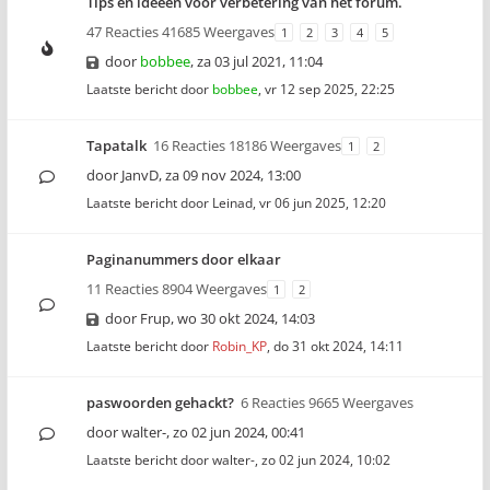
Tips en ideeën voor verbetering van het forum.
47 Reacties 41685 Weergaves
1
2
3
4
5
door
bobbee
,
za 03 jul 2021, 11:04
Laatste bericht door
bobbee
,
vr 12 sep 2025, 22:25
Tapatalk
16 Reacties 18186 Weergaves
1
2
door
JanvD
,
za 09 nov 2024, 13:00
Laatste bericht door
Leinad
,
vr 06 jun 2025, 12:20
Paginanummers door elkaar
11 Reacties 8904 Weergaves
1
2
door
Frup
,
wo 30 okt 2024, 14:03
Laatste bericht door
Robin_KP
,
do 31 okt 2024, 14:11
paswoorden gehackt?
6 Reacties 9665 Weergaves
door
walter-
,
zo 02 jun 2024, 00:41
Laatste bericht door
walter-
,
zo 02 jun 2024, 10:02