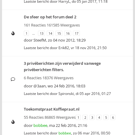
Laatste bericht door
HarryL
,
do 05 jan 2017, 11:18
De sfeer op het forum deel 2
161 Reacties 161585 Weergaves
1
…
13
14
15
16
17
door
SteefM
,
zo 04 nov 2012, 18:29
Laatste bericht door
Erik82
,
vr 18 nov 2016, 21:50
3 privéberichten zijn verwijderd vanwege
privéberichten filters.
6 Reacties 18376 Weergaves
door
@3aan
,
wo 24 feb 2016, 18:03
Laatste bericht door
Spironski
,
di 05 apr 2016, 01:27
Toekomstpraat Koffiepraat.nl
55 Reacties 86865 Weergaves
1
2
3
4
5
6
door
bobbee
,
ma 22 feb 2016, 21:16
Laatste bericht door
bobbee
,
zo 06 mar 2016, 00:50