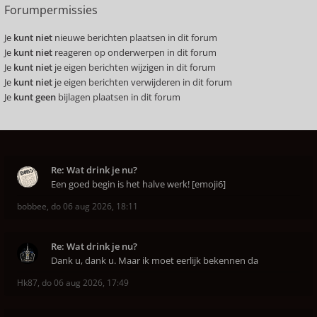
Forumpermissies
Je
kunt niet
nieuwe berichten plaatsen in dit forum
Je
kunt niet
reageren op onderwerpen in dit forum
Je
kunt niet
je eigen berichten wijzigen in dit forum
Je
kunt niet
je eigen berichten verwijderen in dit forum
Je
kunt geen
bijlagen plaatsen in dit forum
Re: Wat drink je nu?
Een goed begin is het halve werk! [emoji6]
bobbee
,
do 06 aug 2026, 18:11
Re: Wat drink je nu?
Dank u, dank u. Maar ik moet eerlijk bekennen da
Hk87
,
do 06 aug 2026, 17:49