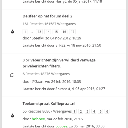
Laatste bericht door
HarryL
,
do 05 jan 2017, 11:18
De sfeer op het forum deel 2
161 Reacties 161587 Weergaves
1
…
13
14
15
16
17
door
SteefM
,
zo 04 nov 2012, 18:29
Laatste bericht door
Erik82
,
vr 18 nov 2016, 21:50
3 privéberichten zijn verwijderd vanwege
privéberichten filters.
6 Reacties 18376 Weergaves
door
@3aan
,
wo 24 feb 2016, 18:03
Laatste bericht door
Spironski
,
di 05 apr 2016, 01:27
Toekomstpraat Koffiepraat.nl
55 Reacties 86867 Weergaves
1
2
3
4
5
6
door
bobbee
,
ma 22 feb 2016, 21:16
Laatste bericht door
bobbee
,
zo 06 mar 2016, 00:50