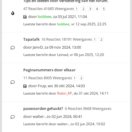
Tips en ideeën voor verbetering van het forum.
47 Reacties 41685 Weergaves
1
2
3
4
5
door
bobbee
,
za 03 jul 2021, 11:04
Laatste bericht door
bobbee
,
vr 12 sep 2025, 22:25
Tapatalk
16 Reacties 18191 Weergaves
1
2
door
JanvD
,
za 09 nov 2024, 13:00
Laatste bericht door
Leinad
,
vr 06 jun 2025, 12:20
Paginanummers door elkaar
11 Reacties 8905 Weergaves
1
2
door
Frup
,
wo 30 okt 2024, 14:03
Laatste bericht door
Robin_KP
,
do 31 okt 2024, 14:11
paswoorden gehackt?
6 Reacties 9668 Weergaves
door
walter-
,
zo 02 jun 2024, 00:41
Laatste bericht door
walter-
,
zo 02 jun 2024, 10:02