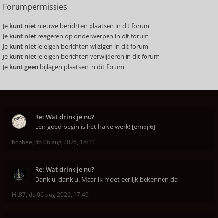
Forumpermissies
Je
kunt niet
nieuwe berichten plaatsen in dit forum
Je
kunt niet
reageren op onderwerpen in dit forum
Je
kunt niet
je eigen berichten wijzigen in dit forum
Je
kunt niet
je eigen berichten verwijderen in dit forum
Je
kunt geen
bijlagen plaatsen in dit forum
Re: Wat drink je nu?
Een goed begin is het halve werk! [emoji6]
bobbee
,
do 06 aug 2026, 18:11
Re: Wat drink je nu?
Dank u, dank u. Maar ik moet eerlijk bekennen da
Hk87
,
do 06 aug 2026, 17:49