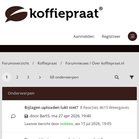
Forumnieuws / Over koffiepraat.nl
Aanmelden
Registreer
Forumoverzicht
Koffiepraat
Forumnieuws / Over koffiepraat.nl
1
2
3
68 onderwerpen
Onderwerpen
Bijlagen uploaden lukt niet?
8 Reacties 4615 Weergaves
door
BartS
,
ma 27 apr 2026, 19:40
Laatste bericht door
bobbee
,
wo 15 jul 2026, 19:05