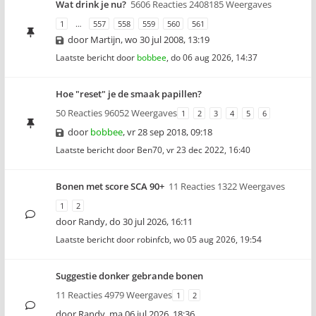
Wat drink je nu?
5606 Reacties 2408185 Weergaves
1
…
557
558
559
560
561
door
Martijn
,
wo 30 jul 2008, 13:19
Laatste bericht door
bobbee
,
do 06 aug 2026, 14:37
Hoe "reset" je de smaak papillen?
50 Reacties 96052 Weergaves
1
2
3
4
5
6
door
bobbee
,
vr 28 sep 2018, 09:18
Laatste bericht door
Ben70
,
vr 23 dec 2022, 16:40
Bonen met score SCA 90+
11 Reacties 1322 Weergaves
1
2
door
Randy
,
do 30 jul 2026, 16:11
Laatste bericht door
robinfcb
,
wo 05 aug 2026, 19:54
Suggestie donker gebrande bonen
11 Reacties 4979 Weergaves
1
2
door
Randy
,
ma 06 jul 2026, 18:36