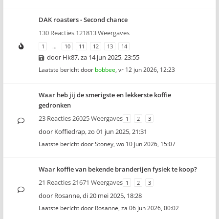
DAK roasters - Second chance
130 Reacties 121813 Weergaves
1
…
10
11
12
13
14
door
Hk87
,
za 14 jun 2025, 23:55
Laatste bericht door
bobbee
,
vr 12 jun 2026, 12:23
Waar heb jij de smerigste en lekkerste koffie
gedronken
23 Reacties 26025 Weergaves
1
2
3
door
Koffiedrap
,
zo 01 jun 2025, 21:31
Laatste bericht door
Stoney
,
wo 10 jun 2026, 15:07
Waar koffie van bekende branderijen fysiek te koop?
21 Reacties 21671 Weergaves
1
2
3
door
Rosanne
,
di 20 mei 2025, 18:28
Laatste bericht door
Rosanne
,
za 06 jun 2026, 00:02