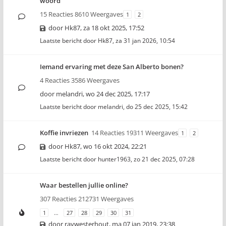
woord
15 Reacties 8610 Weergaves
1
2
door
Hk87
,
za 18 okt 2025, 17:52
Laatste bericht door
Hk87
,
za 31 jan 2026, 10:54
Iemand ervaring met deze San Alberto bonen?
4 Reacties 3586 Weergaves
door
melandri
,
wo 24 dec 2025, 17:17
Laatste bericht door
melandri
,
do 25 dec 2025, 15:42
Koffie invriezen
14 Reacties 19311 Weergaves
1
2
door
Hk87
,
wo 16 okt 2024, 22:21
Laatste bericht door
hunter1963
,
zo 21 dec 2025, 07:28
Waar bestellen jullie online?
307 Reacties 212731 Weergaves
1
…
27
28
29
30
31
door
raywesterhout
,
ma 07 jan 2019, 23:38