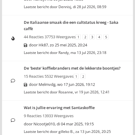
Laatste bericht door
Dennisj
,
di 28 jul 2026, 08:59
De Italiaanse smaak die een cultstatus kreeg - Saka
caffè
44 Reacties 37753 Weergaves
1
2
3
4
5
door
Hk87
,
zo 25 mei 2025, 20:24
Laatste bericht door
Randy
,
ma 13 jul 2026, 23:18
De 'beste' koffiebranders met de lekkerste boontjes?
15 Reacties 5532 Weergaves
1
2
door
Melmvdg
,
wo 17 jun 2026, 19:12
Laatste bericht door
Rosanne
,
vr 19 jun 2026, 12:41
Wat is jullie ervaring met Santaskoffie
9 Reacties 13933 Weergaves
door
Nicootje010
,
di 04 mar 2025, 19:15
Laatste bericht door
gilleko B.
,
za 13 jun 2026, 20:25