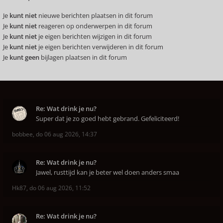
Je
kunt niet
nieuwe berichten plaatsen in dit forum
Je
kunt niet
reageren op onderwerpen in dit forum
Je
kunt niet
je eigen berichten wijzigen in dit forum
Je
kunt niet
je eigen berichten verwijderen in dit forum
Je
kunt geen
bijlagen plaatsen in dit forum
Re: Wat drink je nu?
Super dat je zo goed hebt gebrand. Gefeliciteerd!
bobbee
,
do 06 aug 2026, 14:37
Re: Wat drink je nu?
Jawel, rusttijd kan je beter wel doen anders smaa
Hk87
,
do 06 aug 2026, 11:52
Re: Wat drink je nu?