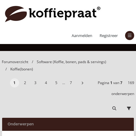
Koffie(bonen)
Aanmelden
Registreer
Forumoverzicht
Software (Koffie, bonen, pads & servings)
Koffie(bonen)
1
2
3
4
5
…
7
Pagina
1
van
7
169
onderwerpen
Onderwerpen