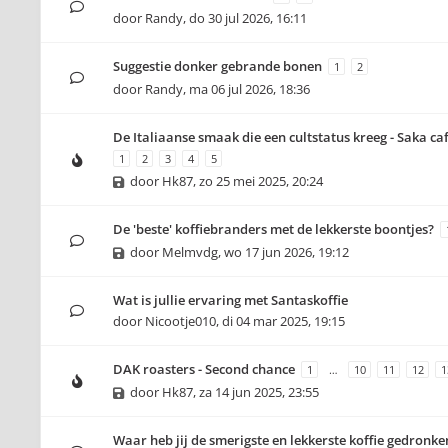
door
Randy
,
do 30 jul 2026, 16:11
Suggestie donker gebrande bonen
1
2
door
Randy
,
ma 06 jul 2026, 18:36
De Italiaanse smaak die een cultstatus kreeg - Saka caf
1
2
3
4
5
door
Hk87
,
zo 25 mei 2025, 20:24
De 'beste' koffiebranders met de lekkerste boontjes?
door
Melmvdg
,
wo 17 jun 2026, 19:12
Wat is jullie ervaring met Santaskoffie
door
Nicootje010
,
di 04 mar 2025, 19:15
DAK roasters - Second chance
1
…
10
11
12
1
door
Hk87
,
za 14 jun 2025, 23:55
Waar heb jij de smerigste en lekkerste koffie gedronke