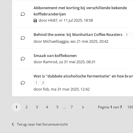
Abbonement met korting bij verschillende bekende
koffiebranderijen
door
Hk87
,
vr 11 jul 2025, 18:58
Behind the scene: bij Manhattan Coffee Roasters
1
door
MichaelGaggia
,
wo 21 mei 2025, 20:42
Smaak van koffiebonen
door
Ramrod
,
za 31 mei 2025, 08:31
Wat is "dubbele alcoholische fermentatie" en hoe bran
1
2
door
fob
,
ma 31 mar 2025, 12:42
1
2
3
4
5
…
7
Pagina
1
van
7
16
Terug naar het forumoverzicht