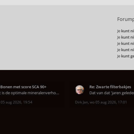
Forump
Je
kunt ni
Je
kunt ni
Je
kunt ni
Je
kunt ni
Je
kunt g
 Bonen met score SCA 90+
Re: Zwarte filterbakjes
Wat is de optimale mineralenverhouding volgens j
 05 aug 2026, 19:54
Dirk Jan
,
wo 05 aug 2026, 17:01