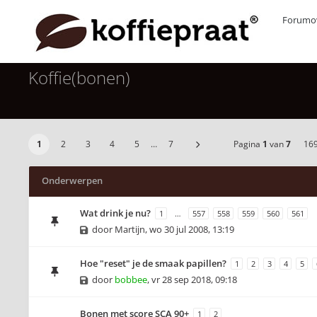
Forumov
Koffie(bonen)
1
2
3
4
5
…
7
Pagina
1
van
7
16
Onderwerpen
Wat drink je nu?
1
…
557
558
559
560
561
door
Martijn
,
wo 30 jul 2008, 13:19
Hoe "reset" je de smaak papillen?
1
2
3
4
5
door
bobbee
,
vr 28 sep 2018, 09:18
Bonen met score SCA 90+
1
2