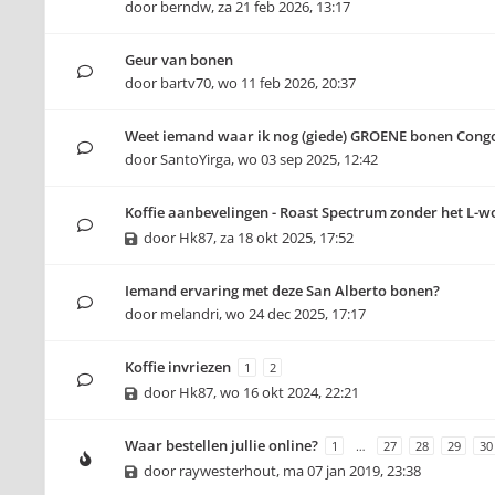
door
berndw
,
za 21 feb 2026, 13:17
Geur van bonen
door
bartv70
,
wo 11 feb 2026, 20:37
Weet iemand waar ik nog (giede) GROENE bonen Cong
door
SantoYirga
,
wo 03 sep 2025, 12:42
Koffie aanbevelingen - Roast Spectrum zonder het L-
door
Hk87
,
za 18 okt 2025, 17:52
Iemand ervaring met deze San Alberto bonen?
door
melandri
,
wo 24 dec 2025, 17:17
Koffie invriezen
1
2
door
Hk87
,
wo 16 okt 2024, 22:21
Waar bestellen jullie online?
1
…
27
28
29
30
door
raywesterhout
,
ma 07 jan 2019, 23:38