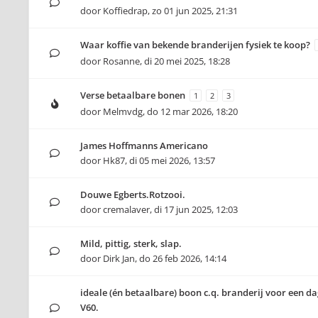
door
Koffiedrap
,
zo 01 jun 2025, 21:31
Waar koffie van bekende branderijen fysiek te koop?
door
Rosanne
,
di 20 mei 2025, 18:28
Verse betaalbare bonen
1
2
3
door
Melmvdg
,
do 12 mar 2026, 18:20
James Hoffmanns Americano
door
Hk87
,
di 05 mei 2026, 13:57
Douwe Egberts.Rotzooi.
door
cremalaver
,
di 17 jun 2025, 12:03
Mild, pittig, sterk, slap.
door
Dirk Jan
,
do 26 feb 2026, 14:14
ideale (én betaalbare) boon c.q. branderij voor een da
V60.