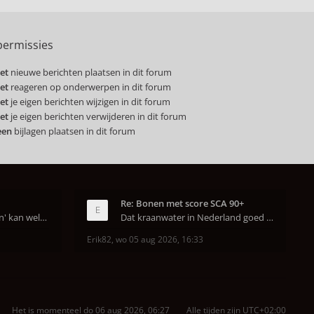
ermissies
et
nieuwe berichten plaatsen in dit forum
et
reageren op onderwerpen in dit forum
et
je eigen berichten wijzigen in dit forum
et
je eigen berichten verwijderen in dit forum
een
bijlagen plaatsen in dit forum
Re: Bonen met score SCA 90+
Dat van dat 'jaren geleden' kan wel kloppen, onze
Dat kraanwater in Nederland goed is heeft helema
Erik82
,
wo 05 aug 2026, 16:33
Het is momenteel do 06 aug 2026, 06:27
Alle tijden zijn
UTC+02:00