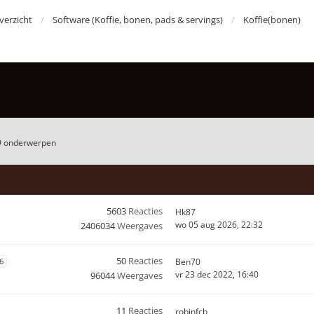
erzicht
Software (Koffie, bonen, pads & servings)
Koffie(bonen)
9 onderwerpen
5603
Reacties
Hk87
wo 05 aug 2026, 22:32
2406034
Weergaves
50
Reacties
6
Ben70
vr 23 dec 2022, 16:40
96044
Weergaves
11
Reacties
robinfcb