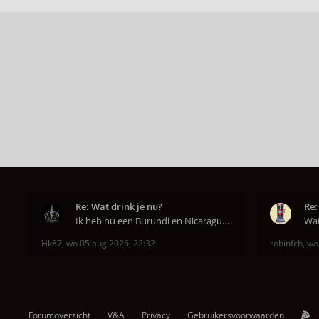
Re: Wat drink je nu?
Re:
Ik heb nu een Burundi en Nicaragua van het hoofdkw
Hk87
,
wo 05 aug 2026, 22:32
robinfcb
,
wo
Forumoverzicht
V&A
Privacy
Gebruikersvoorwaarden