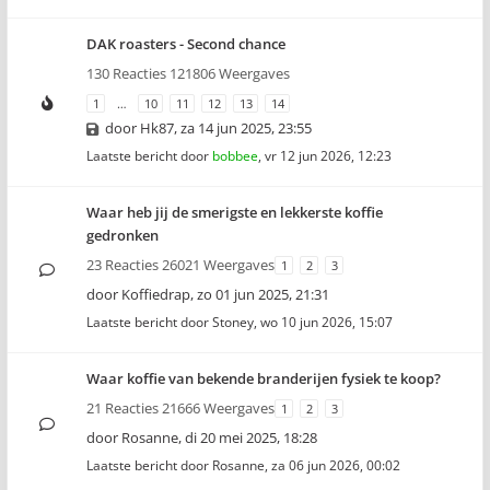
DAK roasters - Second chance
130 Reacties 121806 Weergaves
1
…
10
11
12
13
14
door
Hk87
,
za 14 jun 2025, 23:55
Laatste bericht door
bobbee
,
vr 12 jun 2026, 12:23
Waar heb jij de smerigste en lekkerste koffie
gedronken
23 Reacties 26021 Weergaves
1
2
3
door
Koffiedrap
,
zo 01 jun 2025, 21:31
Laatste bericht door
Stoney
,
wo 10 jun 2026, 15:07
Waar koffie van bekende branderijen fysiek te koop?
21 Reacties 21666 Weergaves
1
2
3
door
Rosanne
,
di 20 mei 2025, 18:28
Laatste bericht door
Rosanne
,
za 06 jun 2026, 00:02