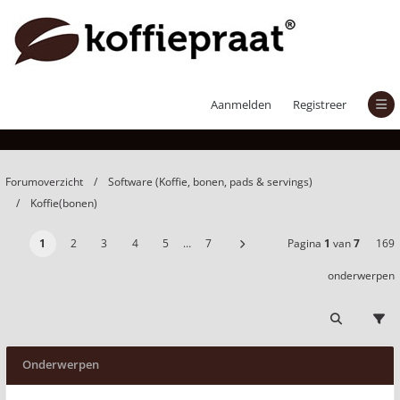
Koffie(bonen)
Aanmelden
Registreer
Forumoverzicht
Software (Koffie, bonen, pads & servings)
Koffie(bonen)
1
2
3
4
5
…
7
Pagina
1
van
7
169
onderwerpen
Onderwerpen