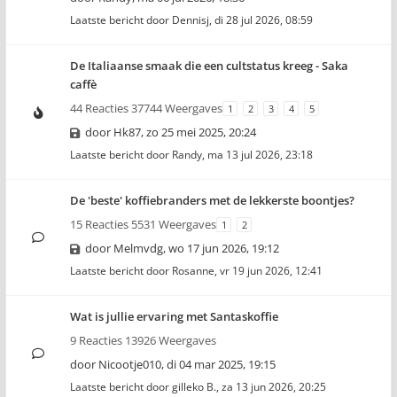
Laatste bericht door
Dennisj
,
di 28 jul 2026, 08:59
De Italiaanse smaak die een cultstatus kreeg - Saka
caffè
44 Reacties 37744 Weergaves
1
2
3
4
5
door
Hk87
,
zo 25 mei 2025, 20:24
Laatste bericht door
Randy
,
ma 13 jul 2026, 23:18
De 'beste' koffiebranders met de lekkerste boontjes?
15 Reacties 5531 Weergaves
1
2
door
Melmvdg
,
wo 17 jun 2026, 19:12
Laatste bericht door
Rosanne
,
vr 19 jun 2026, 12:41
Wat is jullie ervaring met Santaskoffie
9 Reacties 13926 Weergaves
door
Nicootje010
,
di 04 mar 2025, 19:15
Laatste bericht door
gilleko B.
,
za 13 jun 2026, 20:25