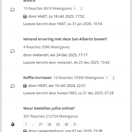
woord
15 Reacties 8610 Weergaves
1
2
door
Hk87
,
za 18 okt 2025, 17:52
Laatste bericht door
Hk87
,
za 31 jan 2026, 10:54
Iemand ervaring met deze San Alberto bonen?
4 Reacties 3586 Weergaves
door
melandri
,
wo 24 dec 2025, 17:17
Laatste bericht door
melandri
,
do 25 dec 2025, 15:42
Koffie invriezen
14 Reacties 19306 Weergaves
1
2
door
Hk87
,
wo 16 okt 2024, 22:21
Laatste bericht door
hunter1963
,
zo 21 dec 2025, 07:28
Waar bestellen jullie online?
307 Reacties 212724 Weergaves
1
…
27
28
29
30
31
door
raywesterhout
,
ma 07 jan 2019, 23:38