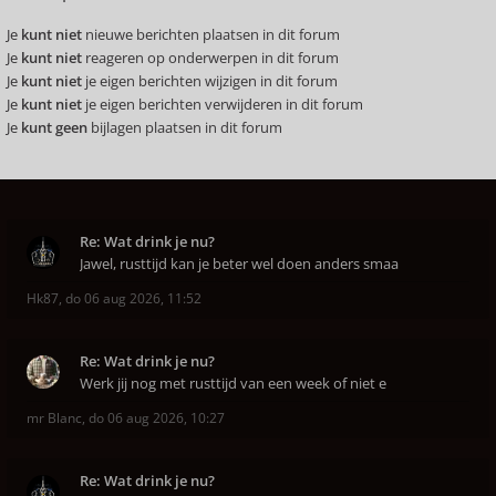
Je
kunt niet
nieuwe berichten plaatsen in dit forum
Je
kunt niet
reageren op onderwerpen in dit forum
Je
kunt niet
je eigen berichten wijzigen in dit forum
Je
kunt niet
je eigen berichten verwijderen in dit forum
Je
kunt geen
bijlagen plaatsen in dit forum
Re: Wat drink je nu?
Jawel, rusttijd kan je beter wel doen anders smaa
Hk87
,
do 06 aug 2026, 11:52
Re: Wat drink je nu?
Werk jij nog met rusttijd van een week of niet e
mr Blanc
,
do 06 aug 2026, 10:27
Re: Wat drink je nu?