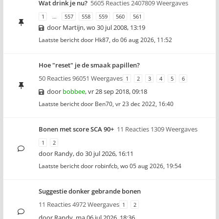
Wat drink je nu?
5605 Reacties 2407809 Weergaves
1
…
557
558
559
560
561
door
Martijn
,
wo 30 jul 2008, 13:19
Laatste bericht door
Hk87
,
do 06 aug 2026, 11:52
Hoe "reset" je de smaak papillen?
50 Reacties 96051 Weergaves
1
2
3
4
5
6
door
bobbee
,
vr 28 sep 2018, 09:18
Laatste bericht door
Ben70
,
vr 23 dec 2022, 16:40
Bonen met score SCA 90+
11 Reacties 1309 Weergaves
1
2
door
Randy
,
do 30 jul 2026, 16:11
Laatste bericht door
robinfcb
,
wo 05 aug 2026, 19:54
Suggestie donker gebrande bonen
11 Reacties 4972 Weergaves
1
2
door
Randy
,
ma 06 jul 2026, 18:36