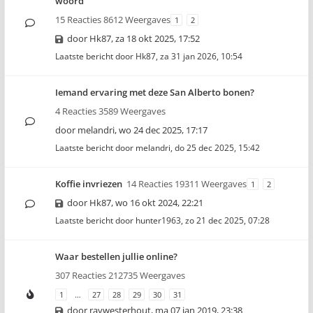
woord
15 Reacties 8612 Weergaves
1
2
door
Hk87
,
za 18 okt 2025, 17:52
Laatste bericht door
Hk87
,
za 31 jan 2026, 10:54
Iemand ervaring met deze San Alberto bonen?
4 Reacties 3589 Weergaves
door
melandri
,
wo 24 dec 2025, 17:17
Laatste bericht door
melandri
,
do 25 dec 2025, 15:42
Koffie invriezen
14 Reacties 19311 Weergaves
1
2
door
Hk87
,
wo 16 okt 2024, 22:21
Laatste bericht door
hunter1963
,
zo 21 dec 2025, 07:28
Waar bestellen jullie online?
307 Reacties 212735 Weergaves
1
…
27
28
29
30
31
door
raywesterhout
,
ma 07 jan 2019, 23:38