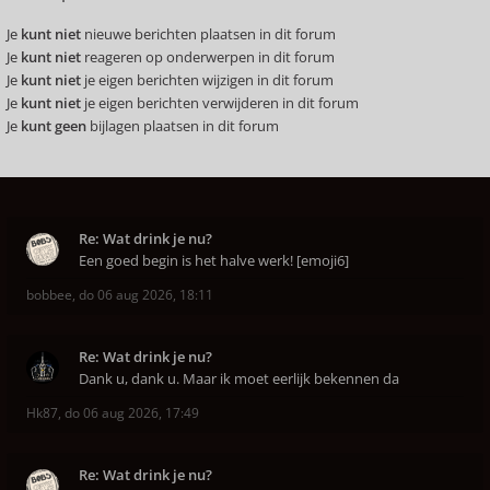
Je
kunt niet
nieuwe berichten plaatsen in dit forum
Je
kunt niet
reageren op onderwerpen in dit forum
Je
kunt niet
je eigen berichten wijzigen in dit forum
Je
kunt niet
je eigen berichten verwijderen in dit forum
Je
kunt geen
bijlagen plaatsen in dit forum
Re: Wat drink je nu?
Een goed begin is het halve werk! [emoji6]
bobbee
,
do 06 aug 2026, 18:11
Re: Wat drink je nu?
Dank u, dank u. Maar ik moet eerlijk bekennen da
Hk87
,
do 06 aug 2026, 17:49
Re: Wat drink je nu?