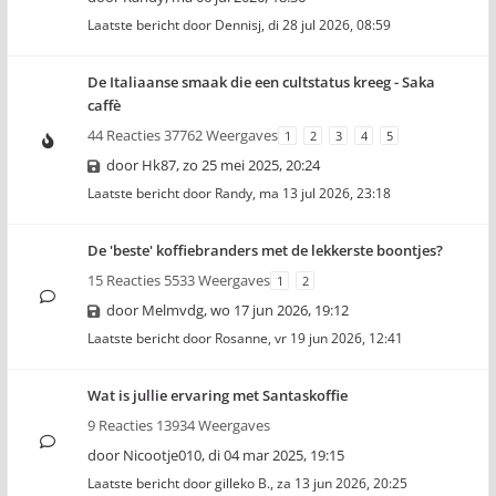
Laatste bericht door
Dennisj
,
di 28 jul 2026, 08:59
De Italiaanse smaak die een cultstatus kreeg - Saka
caffè
44 Reacties 37762 Weergaves
1
2
3
4
5
door
Hk87
,
zo 25 mei 2025, 20:24
Laatste bericht door
Randy
,
ma 13 jul 2026, 23:18
De 'beste' koffiebranders met de lekkerste boontjes?
15 Reacties 5533 Weergaves
1
2
door
Melmvdg
,
wo 17 jun 2026, 19:12
Laatste bericht door
Rosanne
,
vr 19 jun 2026, 12:41
Wat is jullie ervaring met Santaskoffie
9 Reacties 13934 Weergaves
door
Nicootje010
,
di 04 mar 2025, 19:15
Laatste bericht door
gilleko B.
,
za 13 jun 2026, 20:25