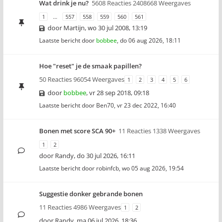
Wat drink je nu?
5608 Reacties 2408668 Weergaves
1
…
557
558
559
560
561
door
Martijn
,
wo 30 jul 2008, 13:19
Laatste bericht door
bobbee
,
do 06 aug 2026, 18:11
Hoe "reset" je de smaak papillen?
50 Reacties 96054 Weergaves
1
2
3
4
5
6
door
bobbee
,
vr 28 sep 2018, 09:18
Laatste bericht door
Ben70
,
vr 23 dec 2022, 16:40
Bonen met score SCA 90+
11 Reacties 1338 Weergaves
1
2
door
Randy
,
do 30 jul 2026, 16:11
Laatste bericht door
robinfcb
,
wo 05 aug 2026, 19:54
Suggestie donker gebrande bonen
11 Reacties 4986 Weergaves
1
2
door
Randy
,
ma 06 jul 2026, 18:36