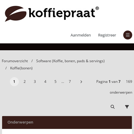
Koffie(bonen)
Aanmelden
Registreer
Forumoverzicht
Software (Koffie, bonen, pads & servings)
Koffie(bonen)
1
2
3
4
5
…
7
Pagina
1
van
7
169
onderwerpen
Onderwerpen