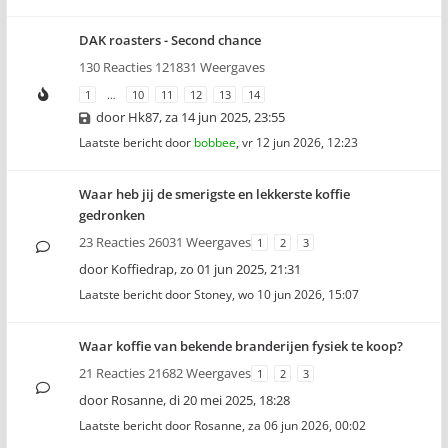
DAK roasters - Second chance
130 Reacties 121831 Weergaves
1
…
10
11
12
13
14
door
Hk87
,
za 14 jun 2025, 23:55
Laatste bericht door
bobbee
,
vr 12 jun 2026, 12:23
Waar heb jij de smerigste en lekkerste koffie
gedronken
23 Reacties 26031 Weergaves
1
2
3
door
Koffiedrap
,
zo 01 jun 2025, 21:31
Laatste bericht door
Stoney
,
wo 10 jun 2026, 15:07
Waar koffie van bekende branderijen fysiek te koop?
21 Reacties 21682 Weergaves
1
2
3
door
Rosanne
,
di 20 mei 2025, 18:28
Laatste bericht door
Rosanne
,
za 06 jun 2026, 00:02