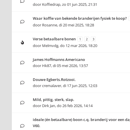
door
Koffiedrap
,
zo 01 jun 2025, 21:31
Waar koffie van bekende branderijen fysiek te koop?
door
Rosanne
,
di 20 mei 2025, 18:28
Verse betaalbare bonen
1
2
3
door
Melmvdg
,
do 12 mar 2026, 18:20
James Hoffmanns Americano
door
Hk87
,
di 05 mei 2026, 13:57
Douwe Egberts.Rotzooi.
door
cremalaver
,
di 17 jun 2025, 12:03
Mild, pittig, sterk, slap.
door
Dirk Jan
,
do 26 feb 2026, 14:14
ideale (én betaalbare) boon c.q. branderij voor een da
V60.