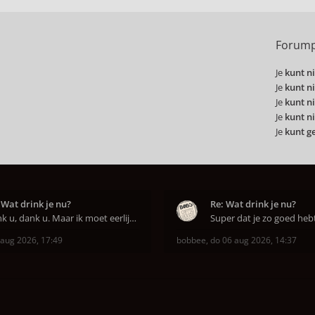
Forump
Je
kunt ni
Je
kunt ni
Je
kunt ni
Je
kunt ni
Je
kunt g
 Wat drink je nu?
Re: Wat drink je nu?
Dank u, dank u. Maar ik moet eerlijk bekennen da
 aug 2026, 17:49
bobbee
,
do 06 aug 2026, 14:37