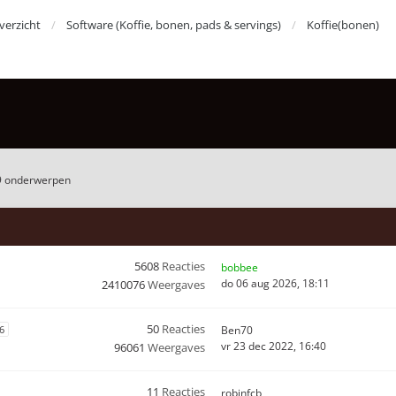
erzicht
Software (Koffie, bonen, pads & servings)
Koffie(bonen)
9 onderwerpen
5608
Reacties
bobbee
do 06 aug 2026, 18:11
2410076
Weergaves
50
Reacties
6
Ben70
vr 23 dec 2022, 16:40
96061
Weergaves
11
Reacties
robinfcb