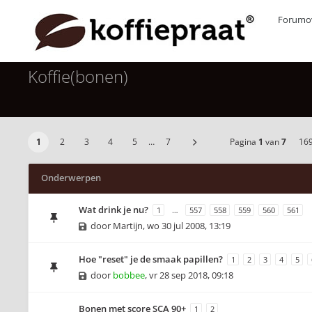
Forumov
Koffie(bonen)
1
2
3
4
5
…
7
Pagina
1
van
7
16
Onderwerpen
Wat drink je nu?
1
…
557
558
559
560
561
door
Martijn
,
wo 30 jul 2008, 13:19
Hoe "reset" je de smaak papillen?
1
2
3
4
5
door
bobbee
,
vr 28 sep 2018, 09:18
Bonen met score SCA 90+
1
2