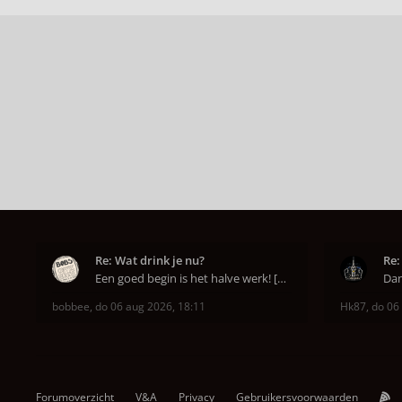
Re: Wat drink je nu?
Re:
Een goed begin is het halve werk! [emoji6]
bobbee
,
do 06 aug 2026, 18:11
Hk87
,
do 06
Forumoverzicht
V&A
Privacy
Gebruikersvoorwaarden