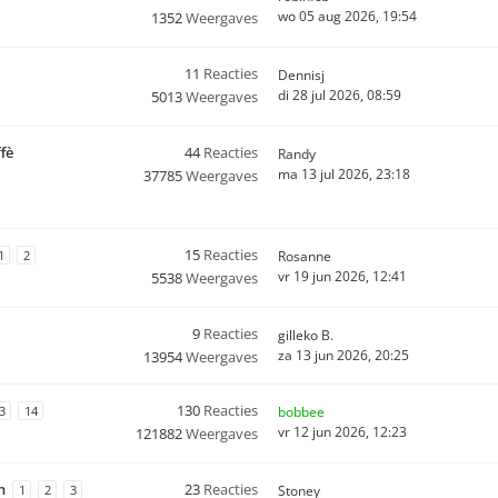
wo 05 aug 2026, 19:54
1352
Weergaves
11
Reacties
Dennisj
di 28 jul 2026, 08:59
5013
Weergaves
fè
44
Reacties
Randy
ma 13 jul 2026, 23:18
37785
Weergaves
15
Reacties
1
2
Rosanne
vr 19 jun 2026, 12:41
5538
Weergaves
9
Reacties
gilleko B.
za 13 jun 2026, 20:25
13954
Weergaves
130
Reacties
3
14
bobbee
vr 12 jun 2026, 12:23
121882
Weergaves
n
23
Reacties
1
2
3
Stoney