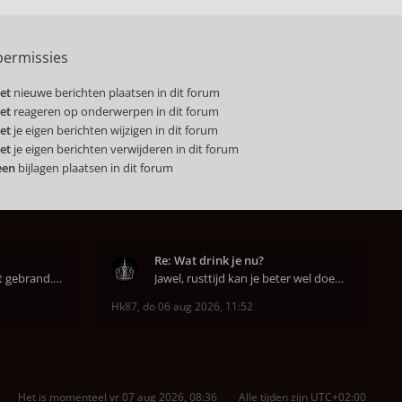
ermissies
et
nieuwe berichten plaatsen in dit forum
et
reageren op onderwerpen in dit forum
et
je eigen berichten wijzigen in dit forum
et
je eigen berichten verwijderen in dit forum
een
bijlagen plaatsen in dit forum
Re: Wat drink je nu?
Super dat je zo goed hebt gebrand. Gefeliciteerd!
Jawel, rusttijd kan je beter wel doen anders smaa
Hk87
,
do 06 aug 2026, 11:52
Het is momenteel vr 07 aug 2026, 08:36
Alle tijden zijn
UTC+02:00