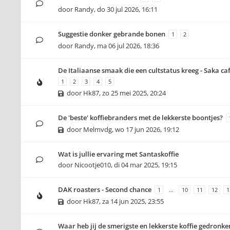
door
Randy
,
do 30 jul 2026, 16:11
Suggestie donker gebrande bonen
1
2
door
Randy
,
ma 06 jul 2026, 18:36
De Italiaanse smaak die een cultstatus kreeg - Saka caf
1
2
3
4
5
door
Hk87
,
zo 25 mei 2025, 20:24
De 'beste' koffiebranders met de lekkerste boontjes?
door
Melmvdg
,
wo 17 jun 2026, 19:12
Wat is jullie ervaring met Santaskoffie
door
Nicootje010
,
di 04 mar 2025, 19:15
DAK roasters - Second chance
1
…
10
11
12
1
door
Hk87
,
za 14 jun 2025, 23:55
Waar heb jij de smerigste en lekkerste koffie gedronke