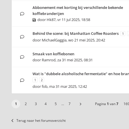
Abbonement met korting bij verschillende bekende
koffiebranderijen
door
Hk87
,
vr 11 jul 2025, 18:58
Behind the scene: bij Manhattan Coffee Roasters
1
door
MichaelGaggia
,
wo 21 mei 2025, 20:42
Smaak van koffiebonen
door
Ramrod
,
za 31 mei 2025, 08:31
Wat is "dubbele alcoholische fermentatie" en hoe bran
1
2
door
fob
,
ma 31 mar 2025, 12:42
1
2
3
4
5
…
7
Pagina
1
van
7
16
Terug naar het forumoverzicht