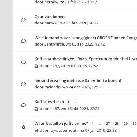
door
berndw
,
za 21 feb 2026, 13:17
Geur van bonen
door
bartv70
,
wo 11 feb 2026, 20:37
Weet iemand waar ik nog (giede) GROENE bonen Cong
door
SantoYirga
,
wo 03 sep 2025, 12:42
Koffie aanbevelingen - Roast Spectrum zonder het L-
door
Hk87
,
za 18 okt 2025, 17:52
Iemand ervaring met deze San Alberto bonen?
door
melandri
,
wo 24 dec 2025, 17:17
Koffie invriezen
1
2
door
Hk87
,
wo 16 okt 2024, 22:21
Waar bestellen jullie online?
1
…
27
28
29
30
door
raywesterhout
,
ma 07 jan 2019, 23:38