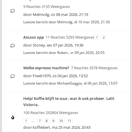
9 Reacties 3135 Weergaves
door
Melmvdg
,
zo 08 mar 2026, 21:19
Laatste bericht door
Melmvdg
,
di 10 mar 2026, 21:30
Ascaso app
11 Reacties 5293 Weergaves
1
2
door
Stoney
,
wo 07 jan 2026, 19:36
Laatste bericht door
Ruben-
,
vr 09 jan 2026, 20:55
Welke espresso machine?
7 Reacties 3578 Weergaves
door
Freek1970
,
zo 04 jan 2026, 13:52
Laatste bericht door
MichaelGaggia
,
di 06 jan 2026, 13:07
Help! Koffie blijft te zuur, wat ik ook probeer. Lelit
Victoria.
100 Reacties 292804 Weergaves
1
…
7
8
9
10
11
door
koffiebert
,
ma 25 mar 2024, 20:43