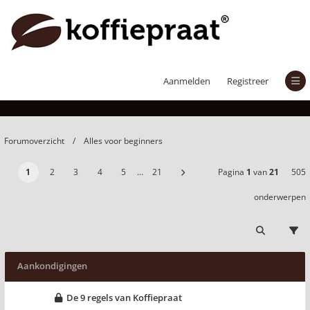
Alles voor beginners
Aanmelden
Registreer
Forumoverzicht
Alles voor beginners
1
2
3
4
5
…
21
Pagina
1
van
21
505
onderwerpen
Aankondigingen
De 9 regels van Koffiepraat