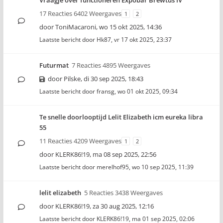
Vraagje over functioneren Expobar Brewtus IV
17 Reacties 6402 Weergaves
1
2
door
ToniMacaroni
,
wo 15 okt 2025, 14:36
Laatste bericht door
Hk87
,
vr 17 okt 2025, 23:37
Futurmat
7 Reacties 4895 Weergaves
door
Pilske
,
di 30 sep 2025, 18:43
Laatste bericht door
fransg
,
wo 01 okt 2025, 09:34
Te snelle doorlooptijd Lelit Elizabeth icm eureka libra
55
11 Reacties 4209 Weergaves
1
2
door
KLERK86!19
,
ma 08 sep 2025, 22:56
Laatste bericht door
merelhof95
,
wo 10 sep 2025, 11:39
lelit elizabeth
5 Reacties 3438 Weergaves
door
KLERK86!19
,
za 30 aug 2025, 12:16
Laatste bericht door
KLERK86!19
,
ma 01 sep 2025, 02:06