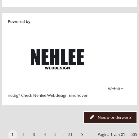
Powered by:
Website
nodig? Check Nehlee Webdesign Eindhoven
Nieuw onderwerp
1
2
3
4
5
…
21
Pagina
1
van
21
505