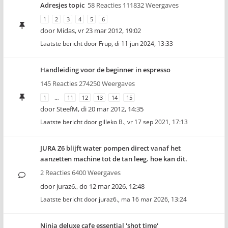
Adresjes topic
58 Reacties 111832 Weergaves
1
2
3
4
5
6
door
Midas
,
vr 23 mar 2012, 19:02
Laatste bericht door
Frup
,
di 11 jun 2024, 13:33
Handleiding voor de beginner in espresso
145 Reacties 274250 Weergaves
1
…
11
12
13
14
15
door
SteefM
,
di 20 mar 2012, 14:35
Laatste bericht door
gilleko B.
,
vr 17 sep 2021, 17:13
JURA Z6 blijft water pompen direct vanaf het
aanzetten machine tot de tan leeg. hoe kan dit.
2 Reacties 6400 Weergaves
door
juraz6.
,
do 12 mar 2026, 12:48
Laatste bericht door
juraz6.
,
ma 16 mar 2026, 13:24
Ninja deluxe cafe essential 'shot time'