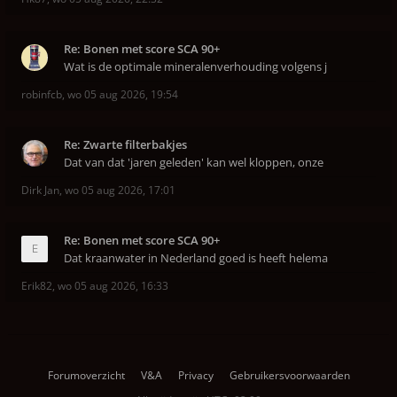
Re: Bonen met score SCA 90+
Wat is de optimale mineralenverhouding volgens j
robinfcb
,
wo 05 aug 2026, 19:54
Re: Zwarte filterbakjes
Dat van dat 'jaren geleden' kan wel kloppen, onze
Dirk Jan
,
wo 05 aug 2026, 17:01
Re: Bonen met score SCA 90+
Dat kraanwater in Nederland goed is heeft helema
Erik82
,
wo 05 aug 2026, 16:33
Forumoverzicht
V&A
Privacy
Gebruikersvoorwaarden