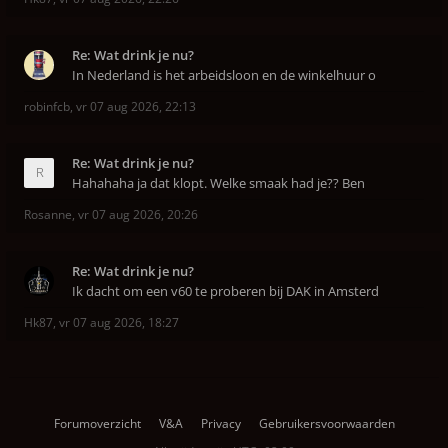
Re: Wat drink je nu?
In Nederland is het arbeidsloon en de winkelhuur o
robinfcb
,
vr 07 aug 2026, 22:13
Re: Wat drink je nu?
Hahahaha ja dat klopt. Welke smaak had je?? Ben
Rosanne
,
vr 07 aug 2026, 20:26
Re: Wat drink je nu?
Ik dacht om een v60 te proberen bij DAK in Amsterd
Hk87
,
vr 07 aug 2026, 18:27
Forumoverzicht
V&A
Privacy
Gebruikersvoorwaarden