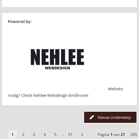
Powered by:
Website
nodig? Check Nehlee Webdesign Eindhoven
Nieuw onderwerp
1
2
3
4
5
…
21
Pagina
1
van
21
505