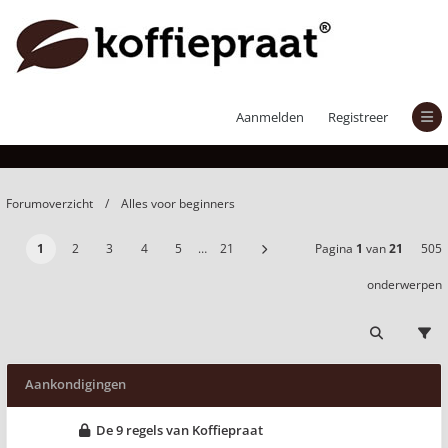
Alles voor beginners
Aanmelden
Registreer
Forumoverzicht
Alles voor beginners
1
2
3
4
5
…
21
Pagina
1
van
21
505
onderwerpen
Aankondigingen
De 9 regels van Koffiepraat