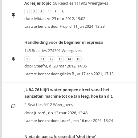
Adresjes topic
58 Reacties 111903 Weergaves
1
2
3
4
5
6
door
Midas
,
vr 23 mar 2012, 19:02
Laatste bericht door
Frup
,
di 11 jun 2024, 13:33
Handleiding voor de beginner in espresso
145 Reacties 274391 Weergaves
1
…
11
12
13
14
15
door
SteefM
,
di 20 mar 2012, 14:35
Laatste bericht door
gilleko B.
,
vr 17 sep 2021, 17:13
JURA Z6 blijft water pompen direct vanaf het
aanzetten machine tot de tan leeg. hoe kan dit.
2 Reacties 6412 Weergaves
door
juraz6.
,
do 12 mar 2026, 12:48
Laatste bericht door
juraz6.
,
ma 16 mar 2026, 13:24
Ninja deluxe cafe essential 'shot time'