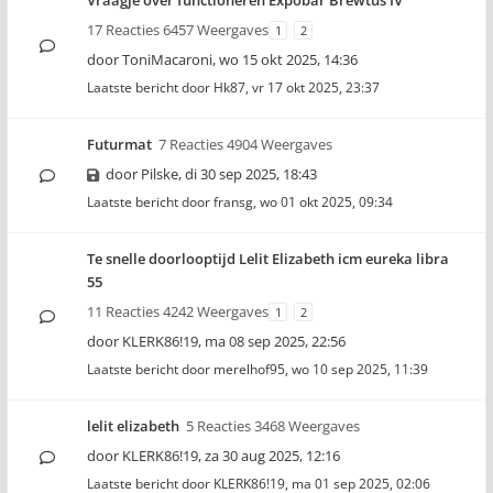
Vraagje over functioneren Expobar Brewtus IV
17 Reacties 6457 Weergaves
1
2
door
ToniMacaroni
,
wo 15 okt 2025, 14:36
Laatste bericht door
Hk87
,
vr 17 okt 2025, 23:37
Futurmat
7 Reacties 4904 Weergaves
door
Pilske
,
di 30 sep 2025, 18:43
Laatste bericht door
fransg
,
wo 01 okt 2025, 09:34
Te snelle doorlooptijd Lelit Elizabeth icm eureka libra
55
11 Reacties 4242 Weergaves
1
2
door
KLERK86!19
,
ma 08 sep 2025, 22:56
Laatste bericht door
merelhof95
,
wo 10 sep 2025, 11:39
lelit elizabeth
5 Reacties 3468 Weergaves
door
KLERK86!19
,
za 30 aug 2025, 12:16
Laatste bericht door
KLERK86!19
,
ma 01 sep 2025, 02:06