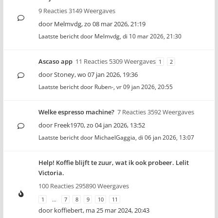
9 Reacties 3149 Weergaves
door
Melmvdg
,
zo 08 mar 2026, 21:19
Laatste bericht door
Melmvdg
,
di 10 mar 2026, 21:30
Ascaso app
11 Reacties 5309 Weergaves
1
2
door
Stoney
,
wo 07 jan 2026, 19:36
Laatste bericht door
Ruben-
,
vr 09 jan 2026, 20:55
Welke espresso machine?
7 Reacties 3592 Weergaves
door
Freek1970
,
zo 04 jan 2026, 13:52
Laatste bericht door
MichaelGaggia
,
di 06 jan 2026, 13:07
Help! Koffie blijft te zuur, wat ik ook probeer. Lelit
Victoria.
100 Reacties 295890 Weergaves
1
…
7
8
9
10
11
door
koffiebert
,
ma 25 mar 2024, 20:43