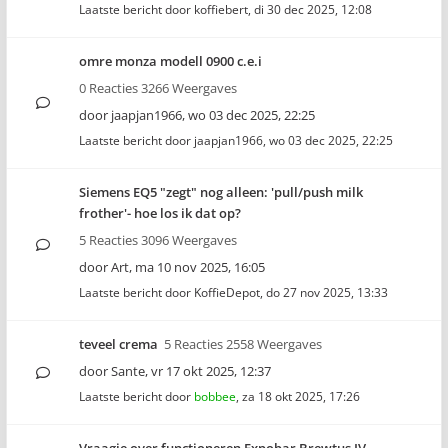
Laatste bericht door
koffiebert
,
di 30 dec 2025, 12:08
omre monza modell 0900 c.e.i
0 Reacties 3266 Weergaves
door
jaapjan1966
,
wo 03 dec 2025, 22:25
Laatste bericht door
jaapjan1966
,
wo 03 dec 2025, 22:25
Siemens EQ5 "zegt" nog alleen: 'pull/push milk
frother'- hoe los ik dat op?
5 Reacties 3096 Weergaves
door
Art
,
ma 10 nov 2025, 16:05
Laatste bericht door
KoffieDepot
,
do 27 nov 2025, 13:33
teveel crema
5 Reacties 2558 Weergaves
door
Sante
,
vr 17 okt 2025, 12:37
Laatste bericht door
bobbee
,
za 18 okt 2025, 17:26