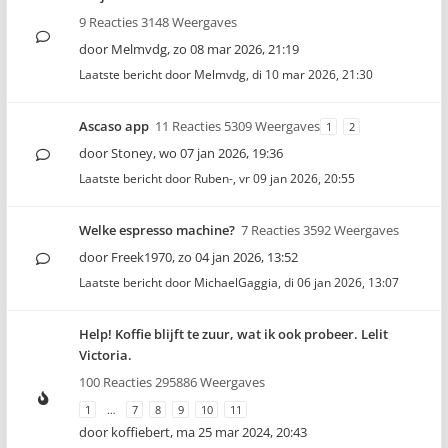
9 Reacties 3148 Weergaves
door
Melmvdg
,
zo 08 mar 2026, 21:19
Laatste bericht door
Melmvdg
,
di 10 mar 2026, 21:30
Ascaso app
11 Reacties 5309 Weergaves
1
2
door
Stoney
,
wo 07 jan 2026, 19:36
Laatste bericht door
Ruben-
,
vr 09 jan 2026, 20:55
Welke espresso machine?
7 Reacties 3592 Weergaves
door
Freek1970
,
zo 04 jan 2026, 13:52
Laatste bericht door
MichaelGaggia
,
di 06 jan 2026, 13:07
Help! Koffie blijft te zuur, wat ik ook probeer. Lelit
Victoria.
100 Reacties 295886 Weergaves
1
…
7
8
9
10
11
door
koffiebert
,
ma 25 mar 2024, 20:43