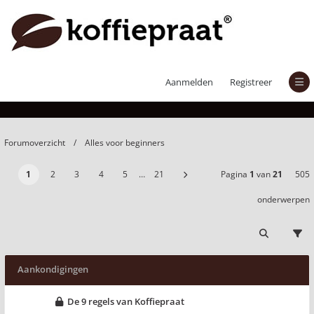
Alles voor beginners
Aanmelden
Registreer
Forumoverzicht
Alles voor beginners
1
2
3
4
5
…
21
Pagina
1
van
21
505
onderwerpen
Aankondigingen
De 9 regels van Koffiepraat