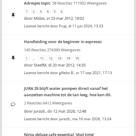
Adresjes topic
58 Reacties 111902 Weergaves
1
2
3
4
5
6
door
Midas
,
vr 23 mar 2012, 19:02
Laatste bericht door
Frup
,
di 11 jun 2024, 13:33
Handleiding voor de beginner in espresso
145 Reacties 274390 Weergaves
1
…
11
12
13
14
15
door
SteefM
,
di 20 mar 2012, 14:35
Laatste bericht door
gilleko B.
,
vr 17 sep 2021, 17:13
JURA Z6 blijft water pompen direct vanaf het
aanzetten machine tot de tan leeg. hoe kan dit.
2 Reacties 6412 Weergaves
door
juraz6.
,
do 12 mar 2026, 12:48
Laatste bericht door
juraz6.
,
ma 16 mar 2026, 13:24
Ninja deluxe cafe essential 'shot time'