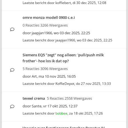
Laatste bericht door
koffiebert
,
di 30 dec 2025, 12:08
omre monza modell 0900 c.e.i
0 Reacties 3266 Weergaves
door
jaapjan1966
,
wo 03 dec 2025, 22:25
Laatste bericht door
jaapjan1966
,
wo 03 dec 2025, 22:25
Siemens EQ5 "zegt" nog alleen: 'pull/push milk
frother'- hoe los ik dat op?
5 Reacties 3096 Weergaves
door
Art
,
ma 10 nov 2025, 16:05
Laatste bericht door
KoffieDepot
,
do 27 nov 2025, 13:33
teveel crema
5 Reacties 2558 Weergaves
door
Sante
,
vr 17 okt 2025, 12:37
Laatste bericht door
bobbee
,
za 18 okt 2025, 17:26