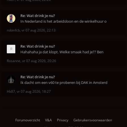
Re: Wat drink je nu?
In Nederland is het arbeidsloon en de winkelhuur o
robinfcb
,
vr 07 aug 2026, 22:13
Re: Wat drink je nu?
Hahahaha ja dat klopt. Welke smaak had je?? Ben
Rosanne
,
vr 07 aug 2026, 20:26
Re: Wat drink je nu?
Ik dacht om een v60 te proberen bij DAK in Amsterd
Hk87
,
vr 07 aug 2026, 18:27
Forumoverzicht
V&A
Privacy
Gebruikersvoorwaarden