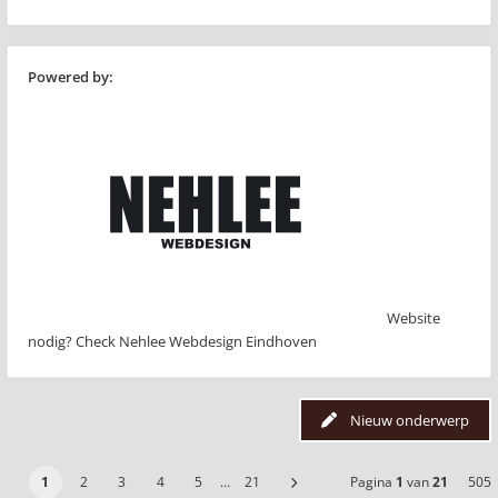
Powered by:
Website
nodig? Check Nehlee Webdesign Eindhoven
Nieuw onderwerp
1
2
3
4
5
…
21
Pagina
1
van
21
505