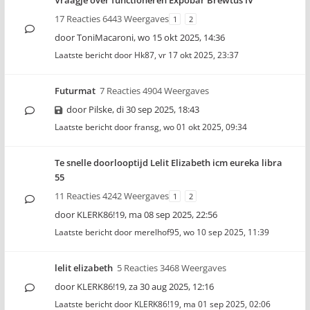
Vraagje over functioneren Expobar Brewtus IV
17 Reacties 6443 Weergaves
1
2
door
ToniMacaroni
,
wo 15 okt 2025, 14:36
Laatste bericht door
Hk87
,
vr 17 okt 2025, 23:37
Futurmat
7 Reacties 4904 Weergaves
door
Pilske
,
di 30 sep 2025, 18:43
Laatste bericht door
fransg
,
wo 01 okt 2025, 09:34
Te snelle doorlooptijd Lelit Elizabeth icm eureka libra
55
11 Reacties 4242 Weergaves
1
2
door
KLERK86!19
,
ma 08 sep 2025, 22:56
Laatste bericht door
merelhof95
,
wo 10 sep 2025, 11:39
lelit elizabeth
5 Reacties 3468 Weergaves
door
KLERK86!19
,
za 30 aug 2025, 12:16
Laatste bericht door
KLERK86!19
,
ma 01 sep 2025, 02:06