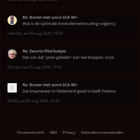
Re: Bonen met score SCA 90+
Wat is de optimale mineralenverhouding volgens j
robinfcb
,
wo 05 aug 2026, 19:54
Re: Zwarte filterbakjes
Dat van dat 'jaren geleden' kan wel kloppen, onze
Dirk Jan
,
wo 05 aug 2026, 17:01
Re: Bonen met score SCA 90+
Dat kraanwater in Nederland goed is heeft helema
Erik82
,
wo 05 aug 2026, 16:33
Forumoverzicht
V&A
Privacy
Gebruikersvoorwaarden