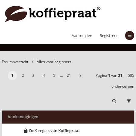
Alles voor beginners
Aanmelden
Registreer
Forumoverzicht
Alles voor beginners
1
2
3
4
5
…
21
Pagina
1
van
21
505
onderwerpen
Aankondigingen
De 9 regels van Koffiepraat