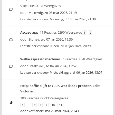
9 Reacties 3134 Weergaves
door
Melmvdg
,
zo 08 mar 2026, 21:19
Laatste bericht door
Melmvdg
,
di 10 mar 2026, 21:30
Ascaso app
11 Reacties 5290 Weergaves
1
2
door
Stoney
,
wo 07 jan 2026, 19:36
Laatste bericht door
Ruben-
,
vr 09 jan 2026, 20:55
Welke espresso machine?
7 Reacties 3578 Weergaves
door
Freek1970
,
zo 04 jan 2026, 13:52
Laatste bericht door
MichaelGaggia
,
di 06 jan 2026, 13:07
Help! Koffie blijft te zuur, wat ik ook probeer. Lelit
Victoria.
100 Reacties 292335 Weergaves
1
…
7
8
9
10
11
door
koffiebert
,
ma 25 mar 2024, 20:43