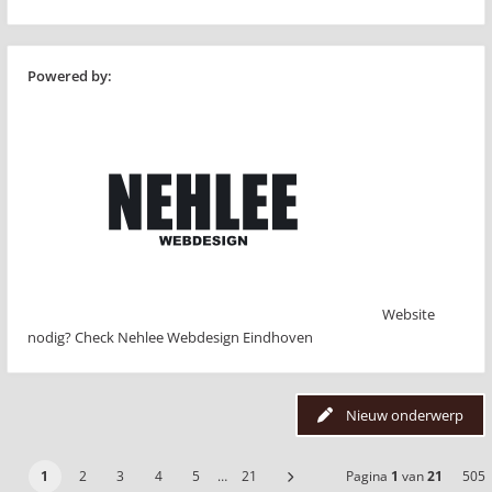
Powered by:
Website
nodig? Check Nehlee Webdesign Eindhoven
Nieuw onderwerp
1
2
3
4
5
…
21
Pagina
1
van
21
505