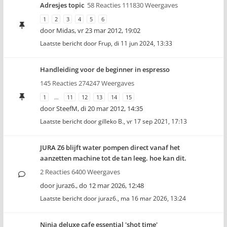
Adresjes topic
58 Reacties 111830 Weergaves
1
2
3
4
5
6
door
Midas
,
vr 23 mar 2012, 19:02
Laatste bericht door
Frup
,
di 11 jun 2024, 13:33
Handleiding voor de beginner in espresso
145 Reacties 274247 Weergaves
1
…
11
12
13
14
15
door
SteefM
,
di 20 mar 2012, 14:35
Laatste bericht door
gilleko B.
,
vr 17 sep 2021, 17:13
JURA Z6 blijft water pompen direct vanaf het
aanzetten machine tot de tan leeg. hoe kan dit.
2 Reacties 6400 Weergaves
door
juraz6.
,
do 12 mar 2026, 12:48
Laatste bericht door
juraz6.
,
ma 16 mar 2026, 13:24
Ninja deluxe cafe essential 'shot time'