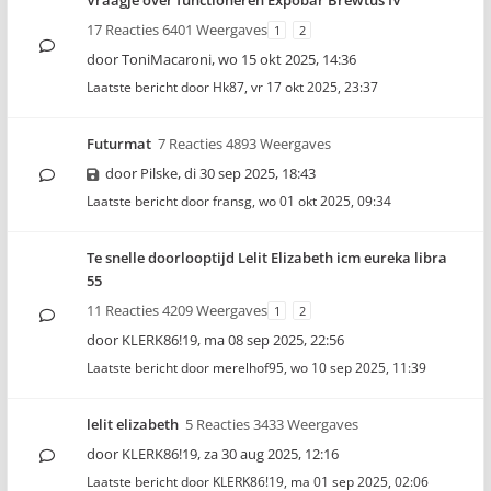
Vraagje over functioneren Expobar Brewtus IV
17 Reacties 6401 Weergaves
1
2
door
ToniMacaroni
,
wo 15 okt 2025, 14:36
Laatste bericht door
Hk87
,
vr 17 okt 2025, 23:37
Futurmat
7 Reacties 4893 Weergaves
door
Pilske
,
di 30 sep 2025, 18:43
Laatste bericht door
fransg
,
wo 01 okt 2025, 09:34
Te snelle doorlooptijd Lelit Elizabeth icm eureka libra
55
11 Reacties 4209 Weergaves
1
2
door
KLERK86!19
,
ma 08 sep 2025, 22:56
Laatste bericht door
merelhof95
,
wo 10 sep 2025, 11:39
lelit elizabeth
5 Reacties 3433 Weergaves
door
KLERK86!19
,
za 30 aug 2025, 12:16
Laatste bericht door
KLERK86!19
,
ma 01 sep 2025, 02:06