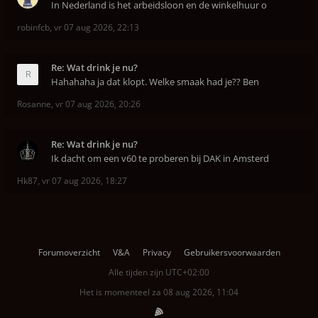
In Nederland is het arbeidsloon en de winkelhuur o
robinfcb
,
vr 07 aug 2026, 22:13
Re: Wat drink je nu?
Hahahaha ja dat klopt. Welke smaak had je?? Ben
Rosanne
,
vr 07 aug 2026, 20:26
Re: Wat drink je nu?
Ik dacht om een v60 te proberen bij DAK in Amsterd
Hk87
,
vr 07 aug 2026, 18:27
Forumoverzicht
V&A
Privacy
Gebruikersvoorwaarden
Alle tijden zijn
UTC+02:00
Het is momenteel za 08 aug 2026, 11:04