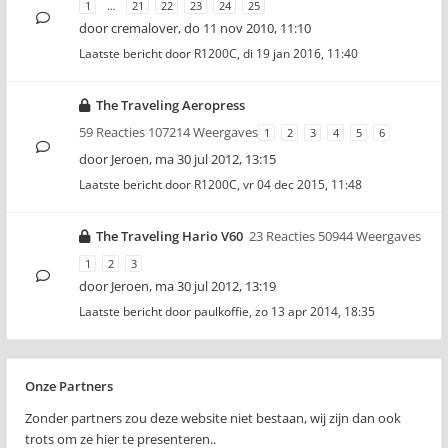
1
…
21
22
23
24
25
door
cremalover
,
do 11 nov 2010, 11:10
Laatste bericht door
R1200C
,
di 19 jan 2016, 11:40
The Traveling Aeropress
59 Reacties 107214 Weergaves
1
2
3
4
5
6
door
Jeroen
,
ma 30 jul 2012, 13:15
Laatste bericht door
R1200C
,
vr 04 dec 2015, 11:48
The Traveling Hario V60
23 Reacties 50944 Weergaves
1
2
3
door
Jeroen
,
ma 30 jul 2012, 13:19
Laatste bericht door
paulkoffie
,
zo 13 apr 2014, 18:35
Onze Partners
Zonder partners zou deze website niet bestaan, wij zijn dan ook
trots om ze hier te presenteren..