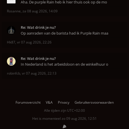
Aha. De purple Rain heb ik hier thuis ook op de mo
Rosanne
,
za 08 aug 2026, 14:09
Re: Wat drink je nu?
Op aanraden van de barista had ik Purple Rain maa
Hk87
,
vr 07 aug 2026, 22:26
Re: Wat drink je nu?
In Nederland is het arbeidsloon en de winkelhuur o
robinfcb
,
vr 07 aug 2026, 22:13
Forumoverzicht
V&A
Privacy
Gebruikersvoorwaarden
Alle tijden zijn
UTC+02:00
Het is momenteel zo 09 aug 2026, 12:51