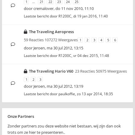
1
…
21
22
23
24
25
door
cremalover
,
do 11 nov 2010, 11:10
Laatste bericht door
R1200C
,
di 19 jan 2016, 11:40
The Traveling Aeropress
59 Reacties 107272 Weergaves
1
2
3
4
5
6
door
Jeroen
,
ma 30 jul 2012, 13:15
Laatste bericht door
R1200C
,
vr 04 dec 2015, 11:48
The Traveling Hario V60
23 Reacties 50975 Weergaves
1
2
3
door
Jeroen
,
ma 30 jul 2012, 13:19
Laatste bericht door
paulkoffie
,
zo 13 apr 2014, 18:35
Onze Partners
Zonder partners zou deze website niet bestaan, wij zijn dan ook
trots om ze hier te presenteren..