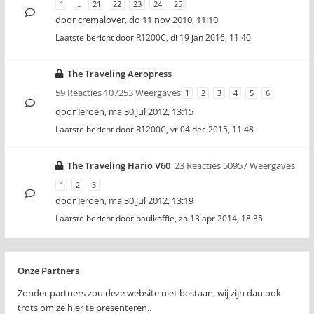
1
…
21
22
23
24
25
door
cremalover
,
do 11 nov 2010, 11:10
Laatste bericht door
R1200C
,
di 19 jan 2016, 11:40
The Traveling Aeropress
59 Reacties 107253 Weergaves
1
2
3
4
5
6
door
Jeroen
,
ma 30 jul 2012, 13:15
Laatste bericht door
R1200C
,
vr 04 dec 2015, 11:48
The Traveling Hario V60
23 Reacties 50957 Weergaves
1
2
3
door
Jeroen
,
ma 30 jul 2012, 13:19
Laatste bericht door
paulkoffie
,
zo 13 apr 2014, 18:35
Onze Partners
Zonder partners zou deze website niet bestaan, wij zijn dan ook
trots om ze hier te presenteren..