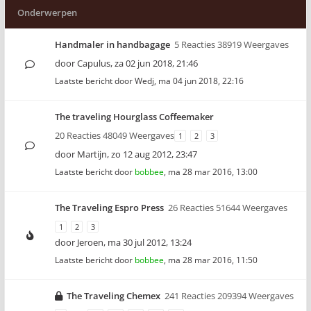
Onderwerpen
Handmaler in handbagage
5 Reacties 38919 Weergaves
door
Capulus
,
za 02 jun 2018, 21:46
Laatste bericht door
Wedj
,
ma 04 jun 2018, 22:16
The traveling Hourglass Coffeemaker
20 Reacties 48049 Weergaves
1
2
3
door
Martijn
,
zo 12 aug 2012, 23:47
Laatste bericht door
bobbee
,
ma 28 mar 2016, 13:00
The Traveling Espro Press
26 Reacties 51644 Weergaves
1
2
3
door
Jeroen
,
ma 30 jul 2012, 13:24
Laatste bericht door
bobbee
,
ma 28 mar 2016, 11:50
The Traveling Chemex
241 Reacties 209394 Weergaves