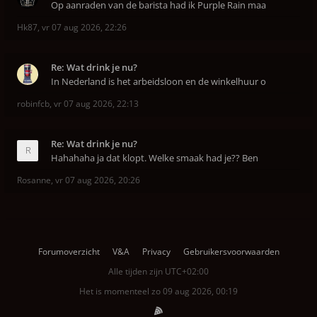
Op aanraden van de barista had ik Purple Rain maa
Hk87
,
vr 07 aug 2026, 22:26
Re: Wat drink je nu?
In Nederland is het arbeidsloon en de winkelhuur o
robinfcb
,
vr 07 aug 2026, 22:13
Re: Wat drink je nu?
Hahahaha ja dat klopt. Welke smaak had je?? Ben
Rosanne
,
vr 07 aug 2026, 20:26
Forumoverzicht
V&A
Privacy
Gebruikersvoorwaarden
Alle tijden zijn
UTC+02:00
Het is momenteel zo 09 aug 2026, 00:19