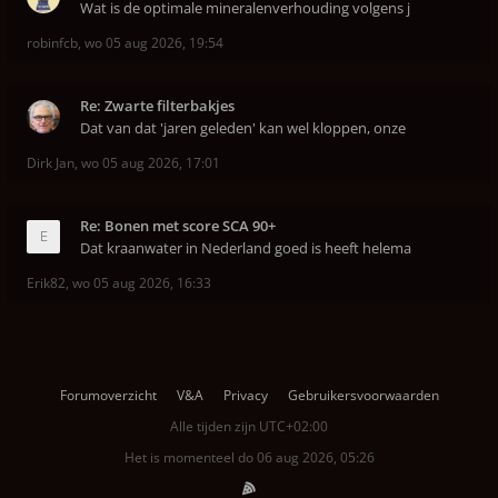
Wat is de optimale mineralenverhouding volgens j
robinfcb
,
wo 05 aug 2026, 19:54
Re: Zwarte filterbakjes
Dat van dat 'jaren geleden' kan wel kloppen, onze
Dirk Jan
,
wo 05 aug 2026, 17:01
Re: Bonen met score SCA 90+
Dat kraanwater in Nederland goed is heeft helema
Erik82
,
wo 05 aug 2026, 16:33
Forumoverzicht
V&A
Privacy
Gebruikersvoorwaarden
Alle tijden zijn
UTC+02:00
Het is momenteel do 06 aug 2026, 05:26