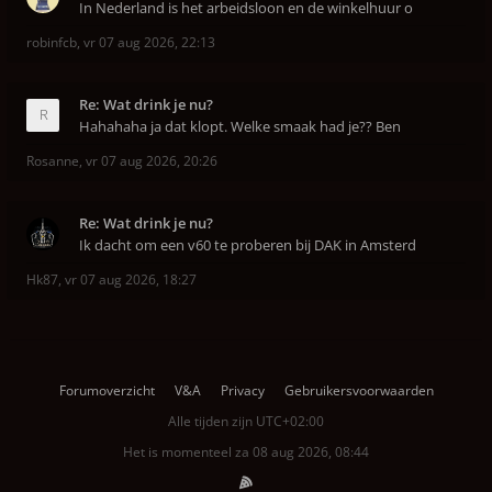
In Nederland is het arbeidsloon en de winkelhuur o
robinfcb
,
vr 07 aug 2026, 22:13
Re: Wat drink je nu?
Hahahaha ja dat klopt. Welke smaak had je?? Ben
Rosanne
,
vr 07 aug 2026, 20:26
Re: Wat drink je nu?
Ik dacht om een v60 te proberen bij DAK in Amsterd
Hk87
,
vr 07 aug 2026, 18:27
Forumoverzicht
V&A
Privacy
Gebruikersvoorwaarden
Alle tijden zijn
UTC+02:00
Het is momenteel za 08 aug 2026, 08:44