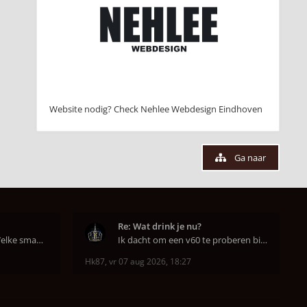
Website nodig? Check Nehlee Webdesign Eindhoven
Ga naar
Re: Wat drink je nu?
Hahahaha ja dat klopt. Welke smaak had je?? Ben
Ik dacht om een v60 te proberen bij DAK in Amsterd
Hk87
,
vr 07 aug 2026, 18:27