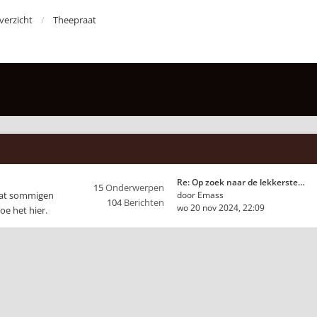
erzicht
Theepraat
Re: Op zoek naar de lekkerste…
15
Onderwerpen
 dat sommigen
door
Emass
104
Berichten
wo 20 nov 2024, 22:09
oe het hier.