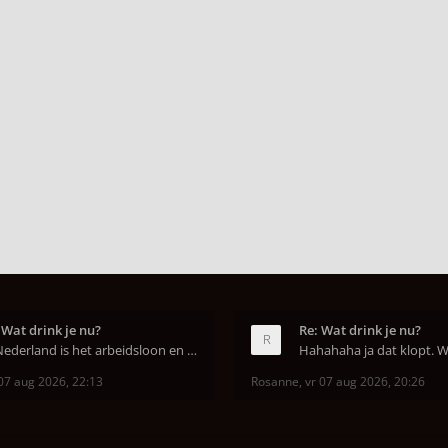
 Wat drink je nu?
Re: Wat drink je nu?
In Nederland is het arbeidsloon en de winkelhuur o
07 aug 2026, 22:13
Rosanne
,
vr 07 aug 2026, 20:26