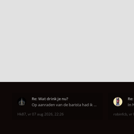
Re: Wat drink je nu?
Re:
Op aanraden van de barista had ik Purple Rain maa
Hk87
,
vr 07 aug 2026, 22:26
robinfcb
,
vr 